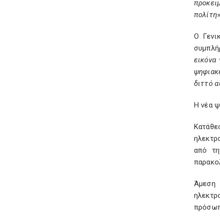
προκει
πολίτη
»
Ο Γενι
συμπλ
εικόνα
ψηφιακ
διττό α
Η νέα ψ
Κατάθε
ηλεκτρ
από τη
παρακολ
Άμεση 
ηλεκτρ
πρόσωπ