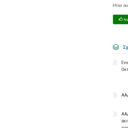
Ηταν αυ
Να
Σ
Ενο
Οκ
ΑΑ
ΑΑ
ακι
οφ