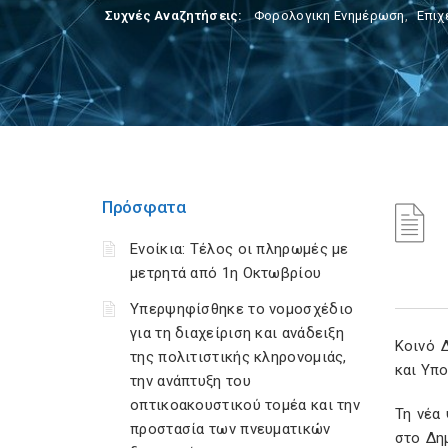
Συχνές Αναζητήσεις:
Φορολογικη Ενημέρωση
,
Επιχ
Πρόσφατα
Ενοίκια: Τέλος οι πληρωμές με
μετρητά από 1η Οκτωβρίου
Υπερψηφίσθηκε το νομοσχέδιο
για τη διαχείριση και ανάδειξη
Κοινό 
της πολιτιστικής κληρονομιάς,
και Υπ
την ανάπτυξη του
οπτικοακουστικού τομέα και την
Τη νέα
προστασία των πνευματικών
στο Δη