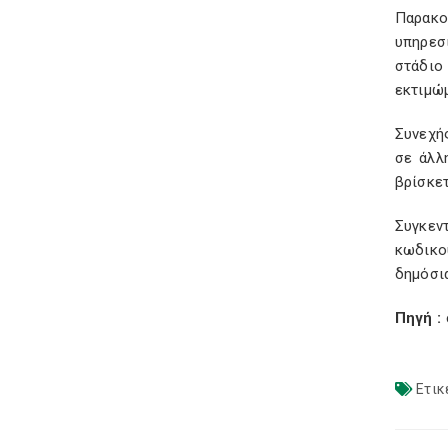
Παρακο
υπηρεσ
στάδιο
εκτιμώ
Συνεχή
σε άλλ
βρίσκετ
Συγκεν
κωδικο
δημόσια
Πηγή :
Ετικ