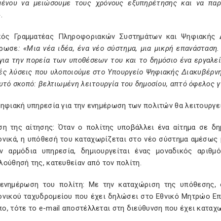
μένου να μειώσουμε τους χρόνους εξυπηρέτησης και να πα
.
κός Γραμματέας Πληροφοριακών Συστημάτων και Ψηφιακής 
ήρωσε
: «Μια νέα ιδέα, ένα νέο σύστημα, μια μικρή επανάσταση
 για την πορεία των υποθέσεων του και το δημόσιο ένα εργαλε
ές λύσεις που υλοποιούμε στο Υπουργείο Ψηφιακής Διακυβέρν
υτό σκοπό: βελτιωμένη λειτουργία του δημοσίου, απτό όφελος γ
ηφιακή υπηρεσία για την ενημέρωση των πολιτών θα λειτουργεί
ση της αίτησης: Όταν ο πολίτης υποβάλλει ένα αίτημα σε δη
ονικά, η υπόθεσή του καταχωρίζεται στο νέο σύστημα αμέσως
ν αρμόδια υπηρεσία, δημιουργείται ένας μοναδικός αριθ
ούθησή της, κατευθείαν από τον πολίτη.
ενημέρωση του πολίτη: Με την καταχώριση της υπόθεσης, 
ονικού ταχυδρομείου που έχει δηλώσει στο Εθνικό Μητρώο Επικ
ο, τότε το e-mail αποστέλλεται στη διεύθυνση που έχει καταχ