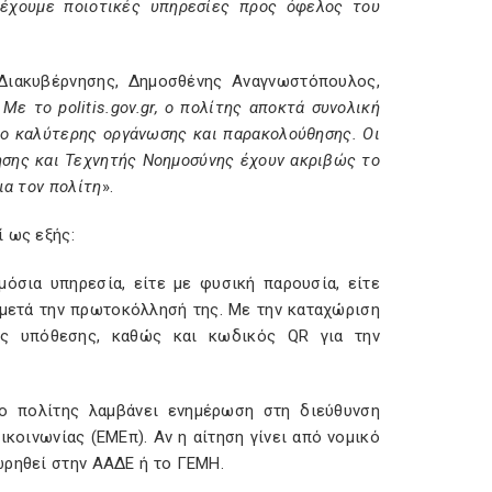
ρέχουμε ποιοτικές υπηρεσίες προς όφελος του
Διακυβέρνησης, Δημοσθένης Αναγνωστόπουλος,
. Με το
politis
.
gov
.
gr
, ο πολίτης αποκτά συνολική
ίο καλύτερης οργάνωσης και παρακολούθησης. Οι
ησης και Τεχνητής Νοημοσύνης έχουν ακριβώς το
ια τον πολίτη
».
 ως εξής:
μόσια υπηρεσία, είτε με φυσική παρουσία, είτε
 μετά την πρωτοκόλλησή της. Με την καταχώριση
μός υπόθεσης, καθώς και κωδικός QR για την
ο πολίτης λαμβάνει ενημέρωση στη διεύθυνση
οινωνίας (ΕΜΕπ). Αν η αίτηση γίνει από νομικό
ωρηθεί στην ΑΑΔΕ ή το ΓΕΜΗ.