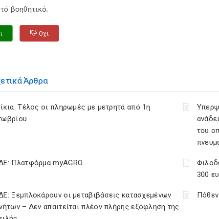
τό βοηθητικό;
ι
Οχι
χετικά Άρθρα
ίκια: Τέλος οι πληρωμές με μετρητά από 1η
Υπερψ
τωβρίου
ανάδει
του ο
πνευμ
ΔΕ: Πλατφόρμα myAGRO
Φιλοδ
300 ε
ΔΕ: Ξεμπλοκάρουν οι μεταβιβάσεις κατασχεμένων
Πόθεν
νήτων – Δεν απαιτείται πλέον πλήρης εξόφληση της
ειλής