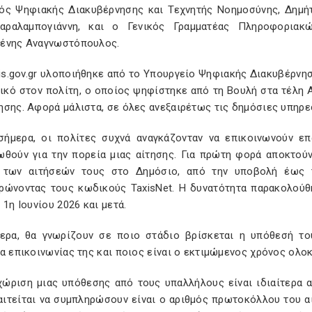
ός Ψηφιακής Διακυβέρνησης και Τεχνητής Νοημοσύνης, Δημή
αραλαμπογιάννη, και ο Γενικός Γραμματέας Πληροφοριακ
ένης Αναγνωστόπουλος.
tis.gov.gr υλοποιήθηκε από το Υπουργείο Ψηφιακής Διακυβέρνησ
λικό στον πολίτη, ο οποίος ψηφίστηκε από τη Βουλή στα τέλη 
σης. Αφορά μάλιστα, σε όλες ανεξαιρέτως τις δημόσιες υπηρε
σήμερα, οι πολίτες συχνά αναγκάζονταν να επικοινωνούν επ
ωθούν για την πορεία μιας αίτησης. Για πρώτη φορά αποκτού
 των αιτήσεών τους στο Δημόσιο, από την υποβολή έως τη
ρώνοντας τους κωδικούς TaxisNet. H δυνατότητα παρακολούθη
 1η Ιουνίου 2026 και μετά.
τερα, θα γνωρίζουν σε ποιο στάδιο βρίσκεται η υπόθεσή του
α επικοινωνίας της και ποιος είναι ο εκτιμώμενος χρόνος ολο
χώριση μιας υπόθεσης από τους υπαλλήλους είναι ιδιαίτερα α
αιτείται να συμπληρώσουν είναι ο αριθμός πρωτοκόλλου του α