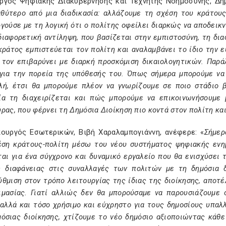
ργός Ψηφιακής Διακυβέρνησης και Τεχνητής Νοημοσύνης, Δημ
αθύτερο από μια διαδικασία: αλλάζουμε τη σχέση του κράτους 
γούσε με τη λογική ότι ο πολίτης οφείλει διαρκώς να αποδεικ
διαφορετική αντίληψη, που βασίζεται στην εμπιστοσύνη, τη δια
κράτος εμπιστεύεται τον πολίτη και αναλαμβάνει το ίδιο την 
α τον επιβαρύνει με διαρκή προσκόμιση δικαιολογητικών. Παρ
 για την πορεία της υπόθεσής του. Όπως σήμερα μπορούμε να
λή, έτσι θα μπορούμε πλέον να γνωρίζουμε σε ποιο στάδιο β
ία τη διαχειρίζεται και πώς μπορούμε να επικοινωνήσουμε μ
ρας, που φέρνει τη Δημόσια Διοίκηση πιο κοντά στον πολίτη και
ουργός Εσωτερικών, Βιβή Χαραλαμπογιάννη, ανέφερε: «
Σήμερ
έση κράτους-πολίτη μέσω του νέου συστήματος ψηφιακής ενη
αι για ένα σύγχρονο και δυναμικό εργαλείο που θα ενισχύσει 
ς διαφάνειας στις συναλλαγές των πολιτών με τη δημόσια δ
θμιση στον τρόπο λειτουργίας της ίδιας της διοίκησης, αποτ
ιμασίας. Γιατί αλλιώς δεν θα μπορούσαμε να παρουσιάζουμε 
 αλλά και τόσο χρήσιμο και εύχρηστο για τους δημοσίους υπαλ
όσιας διοίκησης, χτίζουμε το νέο δημόσιο αξιοποιώντας κάθε 