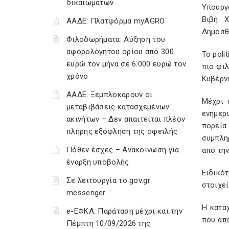
δικαιωμάτων
Υπουργ
Βιβή Χ
ΑΑΔΕ: Πλατφόρμα myAGRO
Δημοσθ
Φιλοδωρήματα: Αύξηση του
αφορολόγητου ορίου από 300
Το poli
ευρώ τον μήνα σε 6.000 ευρώ τον
πιο φι
χρόνο
Κυβέρνη
ΑΑΔΕ: Ξεμπλοκάρουν οι
Μέχρι 
μεταβιβάσεις κατασχεμένων
ενημερ
ακινήτων – Δεν απαιτείται πλέον
πορεία
πλήρης εξόφληση της οφειλής
συμπλη
Πόθεν έσχες – Ανακοίνωση για
από την
έναρξη υποβολής
Ειδικό
Σε λειτουργία το gov.gr
στοιχεί
messenger
Η κατα
e-ΕΦΚΑ: Παράταση μέχρι και την
που απ
Πέμπτη 10/09/2026 της