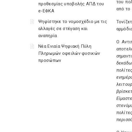
του πο
προθεσμίας υποβολής ΑΠΔ του
από το 
e-ΕΦΚΑ
Ψηφίστηκε το νομοσχέδιο με τις
Τονίζε
αλλαγές σε στέγαση και
αρμόδι
αναπηρία
Ο Αντι
Νέα Ενιαία Ψηφιακή Πύλη
αποτελ
Πληρωμών οφειλών φυσικών
σημαντ
προσώπων
δεκάδω
πολίτε
ενημέρ
λειτουρ
βρίσκε
Είμαστ
στενόμ
πολίτες
περισσ