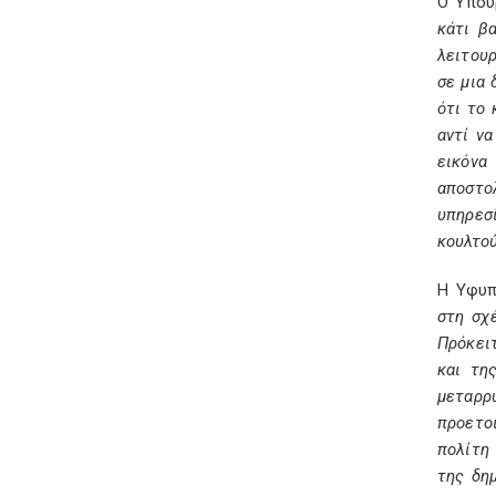
Ο Υπου
κάτι β
λειτουρ
σε μια 
ότι το 
αντί ν
εικόνα
αποστο
υπηρεσ
κουλτού
Η Υφυπ
στη σχ
Πρόκειτ
και τη
μεταρρύ
προετο
πολίτη
της δημ