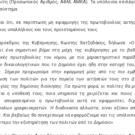
λίτη (Προσωπικός Αριθμός, ΑΦΜ, ΑΜΚΑ). Τα υπόλοιπα επιλέγο
σύστημα.
ται ότι, σε περίπτωση μη εφαρμογής της πρωτοβουλίας αυτής
ους υπαλλήλους και τους προϊσταμένους τους.
πρόεδρος της Κυβέρνησης, Κωστής Χατζηδάκης, δήλωσε:
«Ο 
εί ένα σημαντικό βήμα στη μάχη της κυβέρνησης με το βαθ
ικές πρωτοβουλίες του νόμου, με πιο χαρακτηριστικό παρά
ν δικαιολογητικών που το Δημόσιο έχει ήδη στην κατοχή του,
ς. Σήμερα προχωρούμε στην εφαρμογή μίας από τις πιο εμ
ωση των πολιτών για την πορεία των αιτήσεών τους στο Δη
γίας της δημόσιας διοίκησης. Για πρώτη φορά, οι πολίτες θα 
ται η υπόθεσή τους, ποια υπηρεσία τη χειρίζεται και ποιος
ε αποφασισμένοι η πρωτοβουλία αυτή να εφαρμοστεί, δίχ
υαλων γραφειοκρατών. Η διαδικασία άλλωστε, είναι εξίσου α
. Και βεβαίως θα συνεχίσουμε να εφαρμόζουμε και τις υπόλοιπ
ότερο την εξυπηρέτηση των πολιτών από το Δημόσιο».