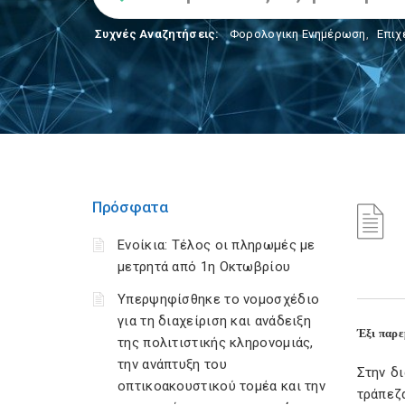
Συχνές Αναζητήσεις:
Φορολογικη Ενημέρωση
,
Επιχ
Πρόσφατα
Ενοίκια: Τέλος οι πληρωμές με
μετρητά από 1η Οκτωβρίου
Υπερψηφίσθηκε το νομοσχέδιο
για τη διαχείριση και ανάδειξη
Έξι παρε
της πολιτιστικής κληρονομιάς,
την ανάπτυξη του
Στην δ
οπτικοακουστικού τομέα και την
τράπεζ