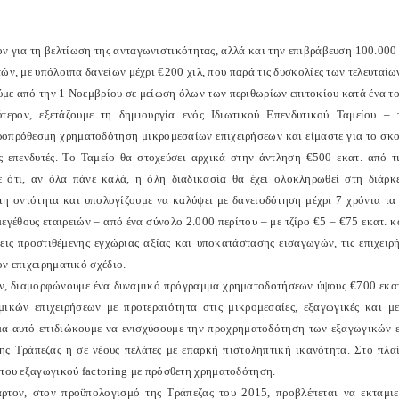
 για τη βελτίωση της ανταγωνιστικότητας, αλλά και την επιβράβευση 100.000 
ών, με υπόλοιπα δανείων μέχρι €200 χιλ, που παρά τις δυσκολίες των τελευταίων
με από την 1 Νοεμβρίου σε μείωση όλων των περιθωρίων επιτοκίου κατά ένα τοι
τερον, εξετάζουμε τη δημιουργία ενός Ιδιωτικού Επενδυτικού Ταμείου –
οπρόθεσμη χρηματοδότηση μικρομεσαίων επιχειρήσεων και είμαστε για το σκοπό
ς επενδυτές. Το Ταμείο θα στοχεύσει αρχικά στην άντληση €500 εκατ. από τι
ε ότι, αν όλα πάνε καλά, η όλη διαδικασία θα έχει ολοκληρωθεί στη διάρκ
τη οντότητα και υπολογίζουμε να καλύψει με δανειοδότηση μέχρι 7 χρόνια τα
εγέθους εταιρειών – από ένα σύνολο 2.000 περίπου – με τζίρο €5 – €75 εκατ. κα
σεις προστιθέμενης εγχώριας αξίας και υποκατάστασης εισαγωγών, τις επιχειρ
ν επιχειρηματικό σχέδιο.
ν, διαμορφώνουμε ένα δυναμικό πρόγραμμα χρηματοδοτήσεων ύψους €700 εκατ.
μικών επιχειρήσεων με προτεραιότητα στις μικρομεσαίες, εξαγωγικές και μ
α αυτό επιδιώκουμε να ενισχύσουμε την προχρηματοδότηση των εξαγωγικών ε
της Τράπεζας ή σε νέους πελάτες με επαρκή πιστοληπτική ικανότητα. Στο πλα
 του εξαγωγικού
factoring
με πρόσθετη χρηματοδότηση.
ρτον, στον προϋπολογισμό της Τράπεζας του 2015, προβλέπεται να εκταμι