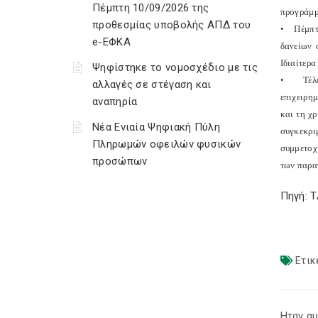
Πέμπτη 10/09/2026 της
προγράμμ
προθεσμίας υποβολής ΑΠΔ του
•
Πέμπτο
e-ΕΦΚΑ
δανείων 
Ιδιαίτερα
Ψηφίστηκε το νομοσχέδιο με τις
•
Τέλο
αλλαγές σε στέγαση και
επιχειρη
αναπηρία
και τη χ
Νέα Ενιαία Ψηφιακή Πύλη
συγκεκρι
Πληρωμών οφειλών φυσικών
συμμετοχ
προσώπων
των παρα
Πηγή: 
Ετικ
Ηταν αυ