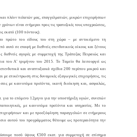
και πλέον πελατών μας, επαγγελματιών, μικρών επιχειρήσεων
 χρόνων είναι ενήμεροι προς τις τραπεζικές τους υποχρεώσεις,
ς εκατό (100 πόντους).
 το πρώτο του είδους του στη χώρα – με αντικείμενο τη
 αυτό σε επαφή με διεθνείς επενδυτικούς οίκους και ξένους
ς διεθνείς αγορές με συμμετοχή της Τράπεζας Πειραιώς και
εια του Α’ τριμήνου του 2015. Το Ταμείο θα λειτουργεί ως
 επενδυτικά και αναπτυξιακά σχέδια 200 περίπου μικρού και
ι με επικέντρωση στις δυναμικές εξαγωγικές επιχειρήσεις, τις
ήσεις με καινοτόμα προϊόντα, ικανή διοίκηση και, ασφαλώς,
 για το επόμενο 12μηνο για την υποστήριξη υγιών, συνεπών
εταποιητικές, με καινοτόμα προϊόντα και υπηρεσίες. Με το
πιχειρήσεων και με προεξόφληση παραγγελιών σε ενήμερους
ίσιο αυτού του προγράμματος θέτουμε ως προτεραιότητα την
εύσουμε ποσό ύψους €500 εκατ. για συμμετοχή σε επίσημα