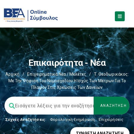
Επικαιρότητα - Νέα
Αρχική
/
Επιχειρηματικά Νέα / Μελέτες
/
Τ. Θεοδωρικάκος:
Με Την Ψήφιση Του Νομοσχεδίου Η Ισχύς Των Μέτρων Για Το
Πλαφόν Στις Χρεώσεις Των Δανείων
Συχνές Αναζητήσεις:
Φορολογικη Ενημέρωση
,
Επιχειρήσεις
ΣΎΝΘΕΤΗ ΑΝΑΖΉΤΗΣΗ