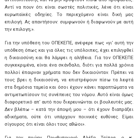
Αντί να πουν ότι είναι σωστές πολιτικές, λένε ότι είναι
ευρωπαϊκές οδηγίες. Το περιεχόμενο είναι δική μας
επιλογή. Ας απαντήσουν: συμφωνούν ή διαφωνούν με αυτή
την επιλογη;».
Για την υπόθεση του ΟΠΕΚΕΠΕ, ανέφερε πως «γι’ αυτή την
υπόθεση όπως και για όλες τις υπόλοιπες, έχει επιληφθεί
η δικαιοσύνη και θα λάμψει η αλήθεια. Για τον ΟΠΕΚΕΠΕ
συγκεκριμένα, είναι ένα σκάνδαλο, διότι για πολλά χρόνια
πολλοί έπαιρναν χρήματα που δεν δικαιούνταν. Πρέπει να
τους βρει η δικαιοσύνη, να επιστρέψουν πίσω τα λεφτά
στα δημόσια ταμεία και όσοι έχουν κάνει παραπτώματα να
αντιμετωπίσουν τις συνέπειες του νόμου. Αυτό είναι όμως
διαφορετικό απ’ αυτό που διερευνώνται οι βουλευτές μας.
Δεν βλέπω – κατά την άποψή μου – ότι έχουν διαπράξει
αδικήματα, ούτε ότι υπάρχουν ποινικές ευθύνες. Είμαι
σίγουρος ότι είναι όλοι τους αθώοι».
Για τον πρώην Πρωθυπουργό Αλέξη Τσίπρα, ο
κ.