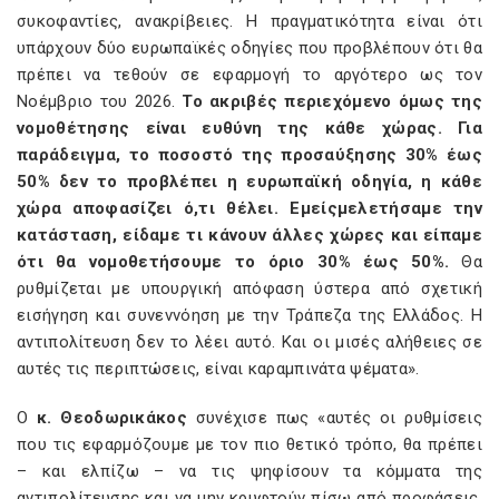
συκοφαντίες, ανακρίβειες. Η πραγματικότητα είναι ότι
υπάρχουν δύο ευρωπαϊκές οδηγίες που προβλέπουν ότι θα
πρέπει να τεθούν σε εφαρμογή το αργότερο ως τον
Νοέμβριο του 2026.
Το
ακριβές
περιεχόμενο όμως της
νομοθέτησης είναι
ευθύνη
της κάθε χώρας.
Για
παράδειγμα, το ποσοστό της προσαύξησης
30
%
έως
50
% δεν το προβλέπει η ευρωπαϊκή οδηγία, η
κάθε
χώρα αποφασίζει ό,
τ
ι θέλει.
Εμείς
μελετήσαμε την
κατάσταση, είδαμε
τι κάνουν άλλες χώρες και είπαμε
ότι θα νομοθετήσουμε το όριο 30
%
έως 50
%.
Θα
ρυθμίζεται με υπουργική απόφαση ύστερα από σχετική
εισήγηση και συνεννόηση με την Τράπεζα της Ελλάδος. Η
αντιπολίτευση δεν το λέει αυτό. Και οι μισές αλήθειες σε
αυτές τις περιπτώσεις, είναι καραμπινάτα ψέματα».
Ο
κ. Θεοδωρικάκος
συνέχισε πως «αυτές οι ρυθμίσεις
που τις εφαρμόζουμε με τον πιο θετικό τρόπο, θα πρέπει
– και ελπίζω – να τις ψηφίσουν τα κόμματα της
αντιπολίτευσης και να μην κρυφτούν πίσω από προφάσεις.