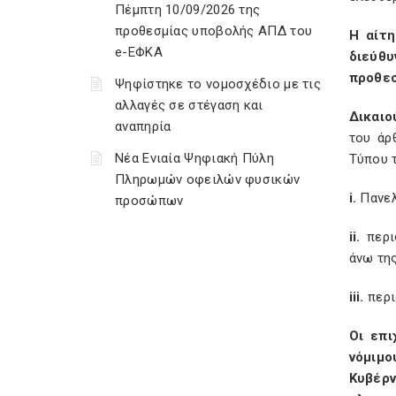
Πέμπτη 10/09/2026 της
προθεσμίας υποβολής ΑΠΔ του
Η αίτ
e-ΕΦΚΑ
διεύθυ
προθεσ
Ψηφίστηκε το νομοσχέδιο με τις
αλλαγές σε στέγαση και
Δικαιο
αναπηρία
του άρ
Νέα Ενιαία Ψηφιακή Πύλη
Τύπου 
Πληρωμών οφειλών φυσικών
i.
Πανελ
προσώπων
ii.
περι
άνω τη
iii.
περι
Οι επι
νόμιμο
Κυβέρν