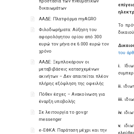
προστασία των πνευματικών
επίγε
δικαιωμάτων
ηλεκτρ
ΑΑΔΕ: Πλατφόρμα myAGRO
Το πρό
Φιλοδωρήματα: Αύξηση του
δικαιού
αφορολόγητου ορίου από 300
ευρώ τον μήνα σε 6.000 ευρώ τον
Δικαιο
χρόνο
του άρ
ΑΑΔΕ: Ξεμπλοκάρουν οι
i.
Ιδι
μεταβιβάσεις κατασχεμένων
συμπερ
ακινήτων – Δεν απαιτείται πλέον
πλήρης εξόφληση της οφειλής
ii.
ιδιωτ
Πόθεν έσχες – Ανακοίνωση για
iii.
ιδιω
έναρξη υποβολής
Σε λειτουργία το gov.gr
iv.
ιδιω
messenger
v.
ιδιωτ
e-ΕΦΚΑ: Παράταση μέχρι και την
ελεύθε