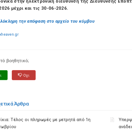
ονικά στην ηλεκτρονική διεύθυνση της Διεύθυνσης Εποπτ
2026 μέχρι και τις 30-06-2026.
ολόκληρη την απόφαση στο αρχείο του κόμβου
xheaven.gr
τό βοηθητικό;
ι
Οχι
χετικά Άρθρα
ίκια: Τέλος οι πληρωμές με μετρητά από 1η
Υπερψ
τωβρίου
ανάδει