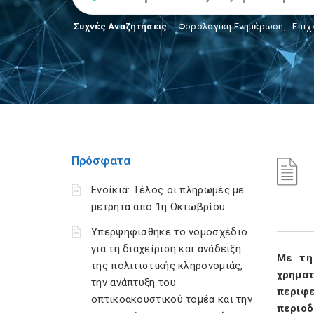
Συχνές Αναζητήσεις:
Φορολογικη Ενημέρωση
,
Επιχ
Πρόσφατα
Ενοίκια: Τέλος οι πληρωμές με
μετρητά από 1η Οκτωβρίου
Υπερψηφίσθηκε το νομοσχέδιο
για τη διαχείριση και ανάδειξη
Με τη
της πολιτιστικής κληρονομιάς,
χρημα
την ανάπτυξη του
περιφ
οπτικοακουστικού τομέα και την
περιο