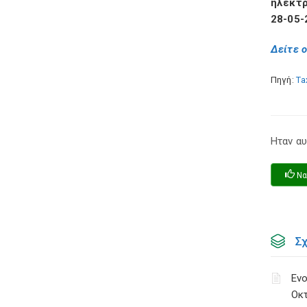
ηλεκτρ
28-05-
Δείτε 
Πηγή:
Ta
Ηταν αυ
Να
Σ
Ενο
Οκ