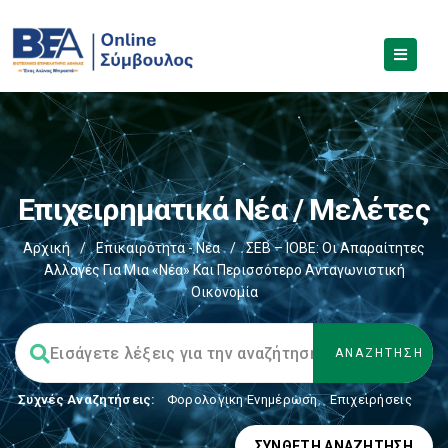
Επιχειρηματικά Νέα / Μελέτες
Αρχική
/
Επικαιρότητα - Νέα
/
ΣΕΒ – ΙΟΒΕ: Οι Απαραίτητες
Αλλαγές Για Μια «νέα» Και Περισσότερο Ανταγωνιστική
Οικονομία
Συχνές Αναζητήσεις:
Φορολογικη Ενημέρωση
,
Επιχειρήσεις
ΣΎΝΘΕΤΗ ΑΝΑΖΉΤΗΣΗ