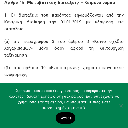
Άρθρο 15. Μεταβατικές διατάξεις – Κείμενο νόμου
1. Οι διατάξεις του παρόντος εφαρμόζονται από την
Κεντρική Διοίκηση την 01.01.2019 με εξαίρεση τις
διατάξεις:
(α) της παραγράφου 3 του άρθρου 3 «Κοινό σχέδιο
λογαριασμών» μόνο όσον αφορά τη λειτουργική
ταξινόμηση,
(β) του άρθρου 10 «Ενοποιημένες χρηματοοικονομικές
αναφορές»,
(γ) των παραγράφων 2.4 και 2.5 του κεφαλαίου Γ
Χρησιμοποιούμε cookies για να σας προσφέρουμε την
«Ενσώματα πάγια, άυλα και αποθέματα» του Παραρτήματος
καλύτερη δυνατή εμπειρία στη σελίδα μας. Εάν συνεχίσετε να
5 και
χρησιμοποιείτε τη σελίδα, θα υποθέσουμε πως είστε
ικανοποιημένοι με αυτό.
(δ) του κεφαλαίου ΣΤ «Προβλέψεις» του Παραρτήματος 5.
Εντάξει
2. Οι εξαιρούμενες διατάξεις των περιπτώσεων (α), (β), (γ)