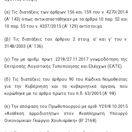
(α) Τις διατάξεις των άρθρων 156 και 159 του ν. 4270/2014
(Α’ 143) όπως αντικαταστάθηκαν με τα άρθρα 10 παρ. 52 και
10 παρ. 55 του ν. 4337/2015 (Α’ 129) αντίστοιχα.
(β) Τις διατάξεις του άρθρου 2 στοιχ. α’ και γ’ του ν.
3148/2003 (Α’ 136).
(γ) Την με αριθμ. πρωτ. 2218/27.11.2017 γνωμοδότηση της
Επιτροπής Λογιστικής Τυποποίησης και Ελέγχων (ΕΛΤΕ).
(δ) Τις διατάξεις του άρθρου 90 του Κώδικα Νομοθεσίας
για την Κυβέρνηση και τα κυβερνητικά όργανα, που
κυρώθηκε με το άρθρο πρώτο του π.δ. 63/2005 (Α’ 98).
(ε) Την απόφαση του Πρωθυπουργού με αριθ. Υ29/8.10.2015
«Ανάθεση αρμοδιοτήτων στον Αναπληρωτή Υπουργό
Οικονομικών Γεώργιο Χουλιαράκη» (Β’ 2168).