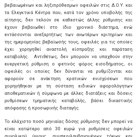
βεβαιωμένων και ληξιπρόθεσμων οφειλών στις Δ.Ο.Υ. και
τα Ελεγκτικά Κέντρα που, κατά τον χρόνο υποβολής της
αίτησης, δεν τελούν σε καθεστώς άλλης ρύθμισης και
έχουν βεβαιωθεί στο ίδιο χρονικό διάστημα, ενώ
εντάσσονται ανεξαρτήτως των ανωτέρων κριτηρίων και
της ημερομηνίας βεβαίωσής τους, οφειλές για τις οποίες
έχει χορηγηθεί αναστολή είσπραξης και παράταση
καταβολής. Αντιθέτως, δεν μπορούν να υπαχθούν στην
ευεργετική ρύθμιση ο φετινός φόρος εισοδήματος, οι
οφειλές οι οποίες δεν δύνανται να ρυθμίζονται και
αφορούν σε ανάκτηση κρατικών ενισχύσεων που
χορηγήθηκαν με τη σύσταση ειδικών αφορολόγητων
αποθεματικών ή σύμφωνα με άλλες διατάξεις και δόσεις
ρυθμίσεων τμηματικής καταβολής, βάσει δικαστικής
απόφασης ή προσωρινής διαταγής.
Το ελάχιστο ποσό μηνιαίας δόσης ρύθμισης δεν μπορεί να
είναι κατώτερο από 30 ευρώ για ρυθμίσεις οφειλών
συνολικού ύψους, συμπεριλαμβανομένων τόκων και