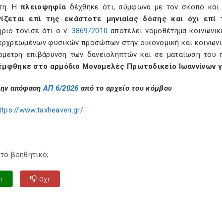
τη. Η
πλειοψηφία
δέχθηκε ότι, σύμφωνα με τον σκοπό και
ίζεται επί της εκάστοτε μηνιαίας δόσης και όχι επί
ριο τόνισε ότι ο ν.
3869/2010
αποτελεί νομοθέτημα κοινωνικ
ερχρεωμένων φυσικών προσώπων στην οικονομική και κοινωνική
ρμετρη επιβάρυνση των δανειοληπτών και σε ματαίωση του 
μφθηκε στο αρμόδιο Μονομελές Πρωτοδικείο Ιωαννίνων γ
την απόφαση
ΑΠ 6/2026
από το αρχείο του κόμβου
ttps://www.taxheaven.gr/
τό βοηθητικό;
ι
Οχι