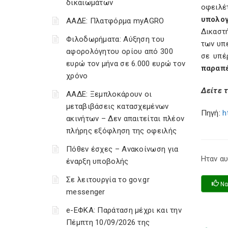
δικαιωμάτων
οφειλέ
υπολογ
ΑΑΔΕ: Πλατφόρμα myAGRO
Δικαστή
Φιλοδωρήματα: Αύξηση του
των υπ
αφορολόγητου ορίου από 300
σε υπέ
ευρώ τον μήνα σε 6.000 ευρώ τον
παραπέ
χρόνο
Δείτε 
ΑΑΔΕ: Ξεμπλοκάρουν οι
μεταβιβάσεις κατασχεμένων
Πηγή:
h
ακινήτων – Δεν απαιτείται πλέον
πλήρης εξόφληση της οφειλής
Πόθεν έσχες – Ανακοίνωση για
Ηταν αυ
έναρξη υποβολής
Σε λειτουργία το gov.gr
Να
messenger
e-ΕΦΚΑ: Παράταση μέχρι και την
Πέμπτη 10/09/2026 της