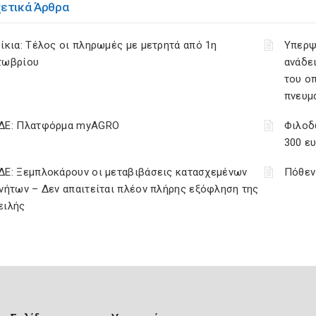
χετικά Άρθρα
ίκια: Τέλος οι πληρωμές με μετρητά από 1η
Υπερψ
τωβρίου
ανάδει
του ο
πνευμ
ΔΕ: Πλατφόρμα myAGRO
Φιλοδ
300 ε
ΔΕ: Ξεμπλοκάρουν οι μεταβιβάσεις κατασχεμένων
Πόθεν
νήτων – Δεν απαιτείται πλέον πλήρης εξόφληση της
ειλής