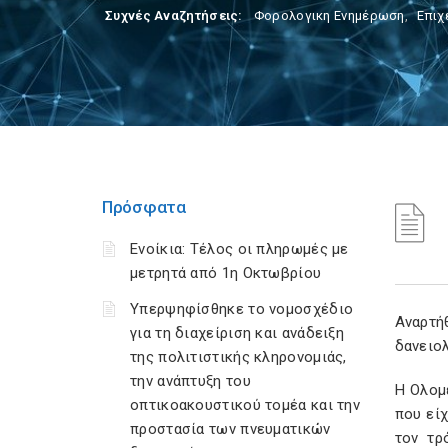
Συχνές Αναζητήσεις:
Φορολογικη Ενημέρωση
,
Επιχ
Πρόσφατα
Ενοίκια: Τέλος οι πληρωμές με
μετρητά από 1η Οκτωβρίου
Υπερψηφίσθηκε το νομοσχέδιο
Αναρτή
για τη διαχείριση και ανάδειξη
δανειο
της πολιτιστικής κληρονομιάς,
την ανάπτυξη του
Η Ολομ
οπτικοακουστικού τομέα και την
που είχ
προστασία των πνευματικών
τον τρ