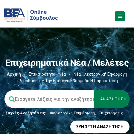
Επιχειρηματικά Νέα / Μελέτες
Αρχική
/
Επικαιρότητα - Νέα
/
Νέα Ηλεκτρονική Εφαρμογή
«PosoKanei» – Την Επόμενη Εβδομάδα Η Παρουσίαση
Συχνές Αναζητήσεις:
Φορολογικη Ενημέρωση
,
Επιχειρήσεις
ΣΎΝΘΕΤΗ ΑΝΑΖΉΤΗΣΗ