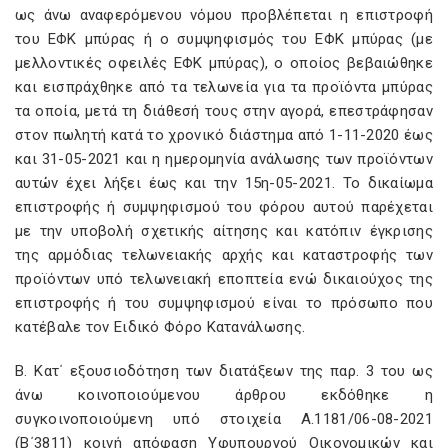
ως άνω αναφερόμενου νόμου προβλέπεται η επιστροφή
του ΕΦΚ μπύρας ή ο συμψηφισμός του ΕΦΚ μπύρας (με
μελλοντικές οφειλές ΕΦΚ μπύρας), ο οποίος βεβαιώθηκε
και εισπράχθηκε από τα τελωνεία για τα προϊόντα μπύρας
τα οποία, μετά τη διάθεσή τους στην αγορά, επεστράφησαν
στον πωλητή κατά το χρονικό διάστημα από 1-11-2020 έως
και 31-05-2021 και η ημερομηνία ανάλωσης των προϊόντων
αυτών έχει λήξει έως και την 15η-05-2021. Το δικαίωμα
επιστροφής ή συμψηφισμού του φόρου αυτού παρέχεται
με την υποβολή σχετικής αίτησης και κατόπιν έγκρισης
της αρμόδιας τελωνειακής αρχής και καταστροφής των
προϊόντων υπό τελωνειακή εποπτεία ενώ δικαιούχος της
επιστροφής ή του συμψηφισμού είναι το πρόσωπο που
κατέβαλε τον Ειδικό Φόρο Κατανάλωσης.
Β. Κατ΄ εξουσιοδότηση των διατάξεων της παρ. 3 του ως
άνω κοινοποιούμενου άρθρου εκδόθηκε η
συγκοινοποιούμενη υπό στοιχεία Α.1181/06-08-2021
(Β΄3811) κοινή απόφαση Υφυπουργού Οικονομικών και