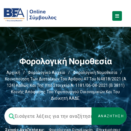
Φορολογική Νομοθεσία
Αρχική
/
Φορολογικό Αρχείο
/
Φορολογική Νομοθεσία
/
Κοινοποίηση Των Διατάξεων Του Άρθρου 47 Του Ν.4818/2021 (Α
124) Καθώς Και Της Υπό Στοιχεία Α. 1181/06-08-2021 (Β 3811)
Κοινής Απόφασης Του Υφυπουργού Οικονομικών Και Του
Διοικητή ΑΑΔΕ.
Συχνές Αναζητήσεις:
Φορολογικη Ενημέρωση
,
Επιχειρήσεις