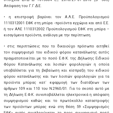
Απόφαση του Γ.Γ.Δ.Ε.
• η επιστροφή βαρύνει τον Α.Λ.Ε. Προϋπολογισμού
1110312001 ΕΦΚ στη μπύρα -προϊόντα εγχώρια και από Ε.Ε.
ή τον ΑΛΕ 1110312002 Προϋπολογισμού ΕΦΚ στη μπύρα –
εισαγόμενα προϊόντα, ανάλογα με την περίπτωση.
• στις περιπτώσεις που το δικαιούχο πρόσωπο αιτηθεί
τον συμψηφισμό του ειδικού φόρου κατανάλωσης αυτός
πραγματοποιείται με το ποσό Ε.Φ.Κ. της Δήλωσης Ειδικού
Φόρου Κατανάλωσης και λοιπών φορολογιών η οποία
υποβάλλεται για τη βεβαίωση και είσπραξη του ειδικού
φόρου κατανάλωσης και των λοιπών φορολογιών για τα
προϊόντα μπύρας κατ΄ εφαρμογή των διατάξεων των
άρθρων 109 και 110 του Ν.2960/01. Για το σκοπό αυτό με
τη Δήλωση Ε.Φ.Κ. συνυποβάλλεται ηλεκτρονικά η απόφαση
συμψηφισμού καθώς και το πρωτόκολλο καταστροφής
των προϊόντων μπύρας ενώ στη θέση 59 «Συμψηφισμός
ΕΦΚ» αυτής συμπληρώνεται το προς συμψηφισμό ποσό