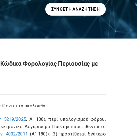
ΣΎΝΘΕΤΗ ΑΝΑΖΉΤΗΣΗ
ν Κώδικα Φορολογίας Περιουσίας με
ίζονται τα ακόλουθα:
ν. 5219/2025
, Α΄ 130), περί υπολογισμού φόρου,
λεκτρονικό Λογαριασμό Παίκτη» προστίθενται οι
ν. 4002/2011
(Α΄ 180)», β) προστίθεται δεύτερο