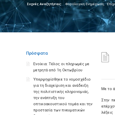
Συχνές Αναζητήσεις:
Φορολογικη Ενημέρωση
,
Επιχ
Πρόσφατα
Ενοίκια: Τέλος οι πληρωμές με
μετρητά από 1η Οκτωβρίου
Υπερψηφίσθηκε το νομοσχέδιο
για τη διαχείριση και ανάδειξη
Με το 
της πολιτιστικής κληρονομιάς,
την ανάπτυξη του
Στην π
οπτικοακουστικού τομέα και την
επέρχο
προστασία των πνευματικών
λέξεις