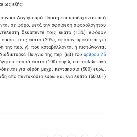
αι ως εξής:
κτρονικό Λογαριασμό Παίκτη και προέρχονται από
ονται σε φόρο, μετά την αφαίρεση αφορολόγητου
ντελεστή δεκαπέντε τοις εκατό (15%), εφόσον
 είκοσι τοις εκατό (20%), εφόσον πρόκειται για
η της περ. γ), που καταβάλλονται ή πιστώνονται
ιαδικτυακά Παίγνια της περ. (κβ) του
άρθρου 25
όγητου ποσού εκατό (100) ευρώ, αυτοτελώς ανά
ρόκειται για κέρδη μέχρι πεντακόσια (500) ευρώ,
έρδη από πεντακόσια ευρώ και ένα λεπτό (500,01)