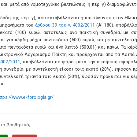
και, μετά από νομοτεχνικές βελτιώσεις, η περ. γ) διαμορφώνετ
κέρδη της περ. γ), που καταβάλλονται ή πιστώνονται στον Ηλε
ομηχανήματα του
άρθρου 39 του ν. 4002/2011
(Α΄ 180), υποβάλλ
εκατό (100) ευρώ, αυτοτελώς ανά παικτική συνεδρία, με συ
αι για κέρδη μέχρι πεντακόσια (500) ευρώ, και με συντελεστή
πό πεντακόσια ευρώ και ένα λεπτό (500,01) και πάνω. Τα κέρδ
λεκτρονικό Λογαριασμό Παίκτη και προέρχονται από τα Λοιπά Δ
4002/2011
, υποβάλλονται σε φόρο, μετά την αφαίρεση αφορολ
ή συνεδρία, με συντελεστή είκοσι τοις εκατό (20%), εφόσον π
συντελεστή τριάντα τοις εκατό (30%), εφόσον πρόκειται για κ
ω.
ttps://www.e-forologia.gr/
τό βοηθητικό;