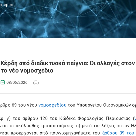
ειρήσεις
Κέρδη από διαδικτυακά παίγνια: Οι αλλαγές στο
το νέο νομοσχέδιο
08/06/2026
άρθρο 69 του νέου
νομοσχεδίου
του Υπουργείου Οικονομικών ορ
ερ. γ) του άρθρου 120 του Κώδικα Φορολογίας Περιουσίας (
νται οι ακόλουθες τροποποιήσεις: α) μετά τις λέξεις «στον Η
 «και προέρχονται από παιγνιομηχανήματα του
άρθρου 39 του 