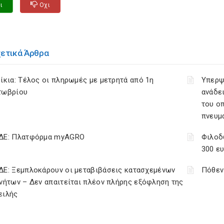
ι
Οχι
χετικά Άρθρα
ίκια: Τέλος οι πληρωμές με μετρητά από 1η
Υπερψ
τωβρίου
ανάδει
του ο
πνευμ
ΔΕ: Πλατφόρμα myAGRO
Φιλοδ
300 ε
ΔΕ: Ξεμπλοκάρουν οι μεταβιβάσεις κατασχεμένων
Πόθεν
νήτων – Δεν απαιτείται πλέον πλήρης εξόφληση της
ειλής