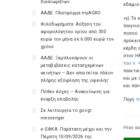
δικαιωμάτων
εδάφιο 
ΑΑΔΕ: Πλατφόρμα myAGRO
«γ) Τα 
Φιλοδωρήματα: Αύξηση του
παιγνι
αφορολόγητου ορίου από 300
ποσού 
ευρώ τον μήνα σε 6.000 ευρώ τον
πρόκειτ
χρόνο
κέρδη α
στον Η
ΑΑΔΕ: Ξεμπλοκάρουν οι
του ν. 
μεταβιβάσεις κατασχεμένων
παικτικ
ακινήτων – Δεν απαιτείται πλέον
και με 
πλήρης εξόφληση της οφειλής
και πάν
Πόθεν έσχες – Ανακοίνωση για
έναρξη υποβολής
Πηγή:
h
Σε λειτουργία το gov.gr
messenger
Ηταν αυ
e-ΕΦΚΑ: Παράταση μέχρι και την
Πέμπτη 10/09/2026 της