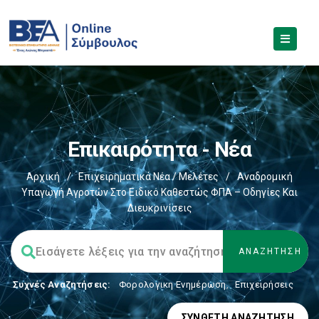
Επικαιρότητα - Νέα
Αρχική
/
Επιχειρηματικά Νέα / Μελέτες
/
Αναδρομική
Υπαγωγή Αγροτών Στο Ειδικό Καθεστώς ΦΠΑ – Οδηγίες Και
Διευκρινίσεις
Συχνές Αναζητήσεις:
Φορολογικη Ενημέρωση
,
Επιχειρήσεις
ΣΎΝΘΕΤΗ ΑΝΑΖΉΤΗΣΗ