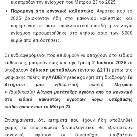
εισέπραξαν την ενίσχυση του Μέτρου 23 το 2025.
Παραμονή στο κανονικό καθεστώς:
Αγρότες που το
2025 βρίσκονταν ήδη στο κανονικό καθεστώς και
παρέμειναν σε αυτό, αποκλειστικά επειδή η εν λόγω
ενίσχυση προσμετρήθηκε στο ετήσιο όριο των 5.000
ευρώ από επιδοτήσεις.
Οι ενδιαφερόμενοι που επιθυμούν να υπαχθούν στο ειδικό
καθεστώς, μπορούν έως και τη
ν Τρίτη 2 Ιουνίου 2026
,να
υποβάλουν
δήλωση μεταβολών
(έντυπο
Δ211
) μέσω της
ψηφιακής πύλης
myAADE
(myaade.gov.gr) στη διαδρομή:
Τα
Αιτήματά μου >
(θεματική ομάδα)
Μητρώο
>
(διαδικασία)
Αίτηση μετάταξης αγρότη από το κανονικό
στο ειδικό καθεστώς αγροτών λόγω υπέρβασης
επιδοτήσεων από το Μέτρο 23
.
Επισημαίνεται ότι αιτήματα που έχουν ήδη υποβληθεί
χωρίς τα απαιτούμενα δικαιολογητικά θα εξεταστούν
κανονικά, εφόσον οι δικαιούχοι υποβάλουν