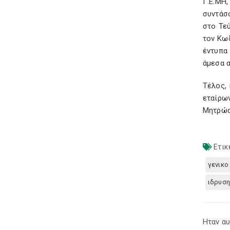
Γ.Ε.ΜΗ,
συντάσ
στο Τεύ
τον Κω
έντυπα 
άμεσα 
Τέλος,
εταίρων
Μητρώα
Ετικ
γενικο
ιδρυση
Ηταν αυ