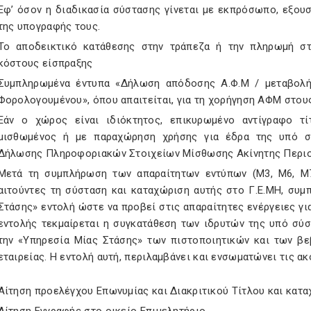
Εφ’ όσον η διαδικασία σύστασης γίνεται με εκπρόσωπο, εξου
της υπογραφής τους.
Το αποδεικτικό κατάθεσης στην τράπεζα ή την πληρωμή στ
κόστους είσπραξης
Συμπληρωμένα έντυπα «Δήλωση απόδοσης Α.Φ.Μ / μεταβολή
Φορολογουμένου», όπου απαιτείται, για τη χορήγηση ΑΦΜ στους 
Εάν ο χώρος είναι ιδιόκτητος, επικυρωμένο αντίγραφο τί
μισθωμένος ή με παραχώρηση χρήσης για έδρα της υπό σύ
Δήλωσης Πληροφοριακών Στοιχείων Μίσθωσης Ακίνητης Περιο
Μετά τη συμπλήρωση των απαραίτητων εντύπων (Μ3, Μ6, Μ7
αιτούντες τη σύσταση και καταχώριση αυτής στο Γ.Ε.ΜΗ, συμ
Στάσης» εντολή ώστε να προβεί στις απαραίτητες ενέργειες για
εντολής τεκμαίρεται η συγκατάθεση των ιδρυτών της υπό σύσ
την «Υπηρεσία Μίας Στάσης» των πιστοποιητικών και των βε
εταιρείας. Η εντολή αυτή, περιλαμβάνει και ενσωματώνει τις α
Αίτηση προελέγχου Επωνυμίας και Διακριτικού Τίτλου και κατ