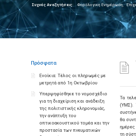
Συχνές Αναζητήσεις:
Φορολογικη Ενημέρωση
,
Επιχ
Πρόσφατα
Ενοίκια: Τέλος οι πληρωμές με
μετρητά από 1η Οκτωβρίου
Υπερψηφίσθηκε το νομοσχέδιο
Τα τελ
για τη διαχείριση και ανάδειξη
(ΥΜΣ). 
της πολιτιστικής κληρονομιάς,
συστήν
την ανάπτυξη του
θα συν
οπτικοακουστικού τομέα και την
ημέρες 
προστασία των πνευματικών
τη σύστ