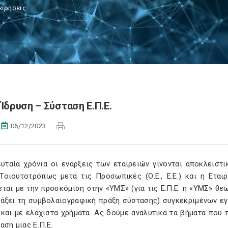
ειρήσεις
Ίδρυση – Σύσταση Ε.Π.Ε.
06/12/2023
ευταία χρόνια οι ενάρξεις των εταιρειών γίνονται αποκλεισ
Τοιουτοτρόπως μετά τις Προσωπικές (Ο.Ε., Ε.Ε.) και η Εταιρε
εται με την προσκόμιση στην «ΥΜΣ» (για τις Ε.Π.Ε. η «ΥΜΣ» θ
τάξει τη συμβολαιογραφική πράξη σύστασης) συγκεκριμένων εγ
και με ελάχιστα χρήματα. Ας δούμε αναλυτικά τα βήματα που 
αση μιας Ε.Π.Ε.