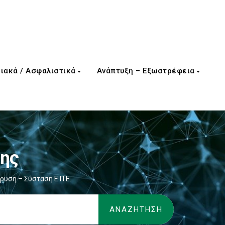
ιακά / Ασφαλιστικά
Ανάπτυξη – Εξωστρέφεια
νης
δρυση – Σύσταση Ε.Π.Ε.