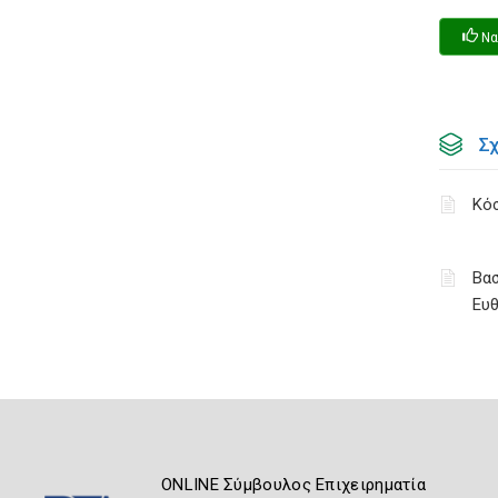
Να
Σ
Κόσ
Βασ
Ευ
ONLINE Σύμβουλος Επιχειρηματία