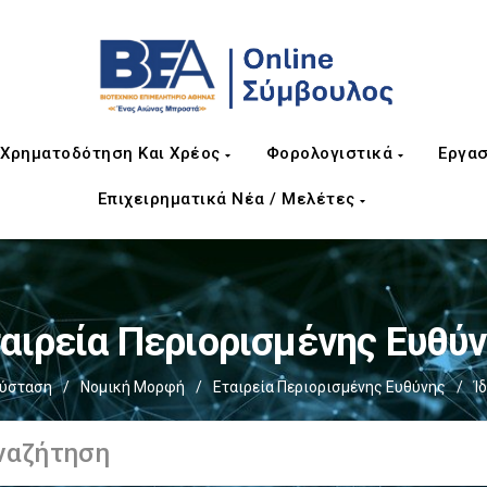
Χρηματοδότηση Και Χρέος
Φορολογιστικά
Εργασ
Επιχειρηματικά Νέα / Μελέτες
αιρεία Περιορισμένης Ευθύ
Σύσταση
/
Νομική Μορφή
/
Εταιρεία Περιορισμένης Ευθύνης
/
Ί