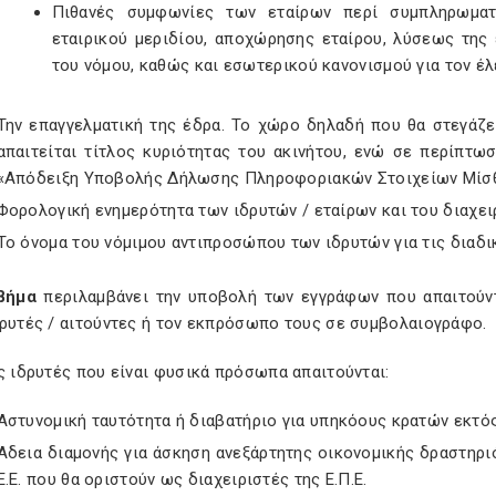
Πιθανές συμφωνίες των εταίρων περί συμπληρωματ
εταιρικού μεριδίου, αποχώρησης εταίρου, λύσεως της 
του νόμου, καθώς και εσωτερικού κανονισμού για τον έλ
Την επαγγελματική της έδρα. Το χώρο δηλαδή που θα στεγάζετ
απαιτείται τίτλος κυριότητας του ακινήτου, ενώ σε περίπτω
«Απόδειξη Υποβολής Δήλωσης Πληροφοριακών Στοιχείων Μίσθ
Φορολογική ενημερότητα των ιδρυτών / εταίρων και του διαχει
Το όνομα του νόμιμου αντιπροσώπου των ιδρυτών για τις διαδι
 βήμα
περιλαμβάνει την υποβολή των εγγράφων που απαιτούντ
δρυτές / αιτούντες ή τον εκπρόσωπο τους σε συμβολαιογράφο.
ς ιδρυτές που είναι φυσικά πρόσωπα απαιτούνται:
Αστυνομική ταυτότητα ή διαβατήριο για υπηκόους κρατών εκτός 
Άδεια διαμονής για άσκηση ανεξάρτητης οικονομικής δραστηρι
Ε.Ε. που θα οριστούν ως διαχειριστές της Ε.Π.Ε.