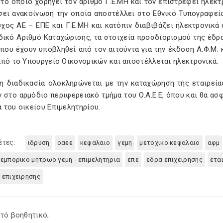
 το οποίο χορηγεί τον αριθμό Γ.Ε.ΜΗ και τον επιστρέφει ηλεκ
σει ανακοίνωση την οποία αποστέλλει στο Εθνικό Τυπογραφείο
χος ΑΕ – ΕΠΕ και Γ.Ε.ΜΗ και κατόπιν διαβιβάζει ηλεκτρονικά
δικό Αριθμό Καταχώρισης, τα στοιχεία προσδιορισμού της έδρα
που έχουν υποβληθεί από τον αιτούντα για την έκδοση Α.Φ.Μ. 
από το Υπουργείο Οικονομικών και αποστέλλεται ηλεκτρονικά.
 η διαδικασία ολοκληρώνεται με την καταχώρηση της εταιρεία
 στο αρμόδιο περιφερειακό τμήμα του Ο.Α.Ε.Ε, όπου και θα ασ
 του οικείου Επιμελητηρίου.
έτες:
ιδρυση
οαεε
κεφαλαιο
γεμη
μετοχικο κεφαλαιο
αφμ
 εμπορικο μητρωο γεμη - επιμελητηρια
επε
εδρα επιχειρησης
ετα
 επιχειρησης
τό βοηθητικό;