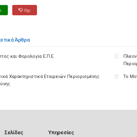
ι
Οχι
χετικά Άρθρα
τος και Φορολογία Ε.Π.Ε.
Πλεον
Περιο
ικά Χαρακτηριστικά Εταιρειών Περιορισμένης
Το Μο
θύνης
Σελίδες
Υπηρεσίες