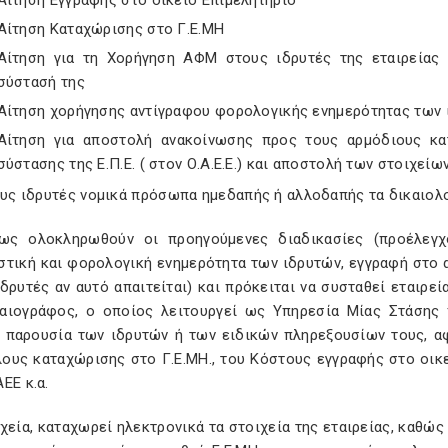
Αίτηση Εγγραφής στο οικείο Επιμελητήριο
Αίτηση Καταχώρισης στο Γ.Ε.ΜΗ
Αίτηση για τη Χορήγηση ΑΦΜ στους ιδρυτές της εταιρείας π
σύστασή της
Αίτηση χορήγησης αντίγραφου φορολογικής ενημερότητας των 
Αίτηση για αποστολή ανακοίνωσης προς τους αρμόδιους κα
σύστασης της Ε.Π.Ε. ( στον Ο.Α.Ε.Ε.) και αποστολή των στοιχεί
τους ιδρυτές νομικά πρόσωπα ημεδαπής ή αλλοδαπής τα δικαιολ
ως ολοκληρωθούν οι προηγούμενες διαδικασίες (προέλεγχ
στική και φορολογική ενημερότητα των ιδρυτών, εγγραφή στο
δρυτές αν αυτό απαιτείται) και πρόκειται να συσταθεί εταιρε
αιογράφος, ο οποίος λειτουργεί ως Υπηρεσία Μίας Στάσης 
, παρουσία των ιδρυτών ή των ειδικών πληρεξουσίων τους, 
λους καταχώρισης στο Γ.Ε.ΜΗ., του Κόστους εγγραφής στο οικε
ΕΕ κ.α.
χεία, καταχωρεί ηλεκτρονικά τα στοιχεία της εταιρείας, καθώ