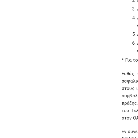
* Για 
Ευθύς 
ασφαλι
στους ι
συμβολ
πράξης
του Τέ
στον ΟΑ
Εν συνε