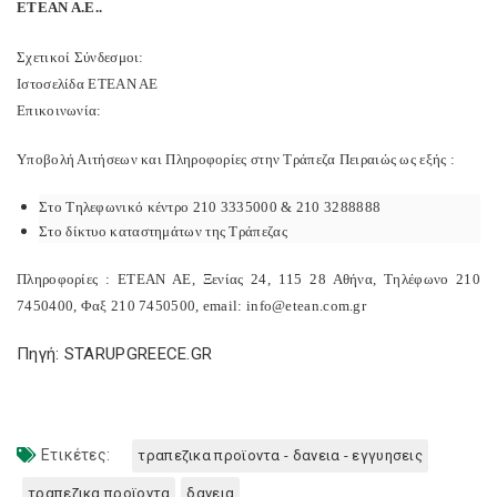
ΕΤΕΑΝ Α.Ε..
Σχετικοί Σύνδεσμοι:
Ιστοσελίδα ΕΤΕΑΝ ΑΕ
Επικοινωνία:
Υποβολή Αιτήσεων και Πληροφορίες στην Τράπεζα Πειραιώς ως εξής :
Στο Τηλεφωνικό κέντρο 210 3335000 & 210 3288888
Στο δίκτυο καταστημάτων της Τράπεζας
Πληροφορίες : ΕΤΕΑΝ ΑΕ, Ξενίας 24, 115 28 Αθήνα, Τηλέφωνο 210
7450400, Φαξ 210 7450500, email: info@etean.com.gr
Πηγή: STARUPGREECE.GR
Ετικέτες:
τραπεζικα προϊοντα - δανεια - εγγυησεις
τραπεζικα προϊοντα
δανεια