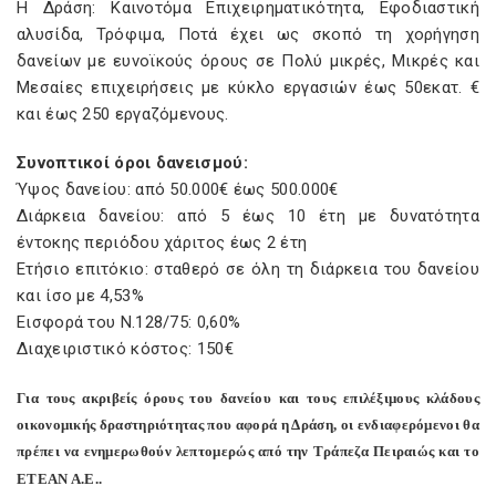
Η Δράση: Καινοτόμα Επιχειρηματικότητα, Εφοδιαστική
αλυσίδα, Τρόφιμα, Ποτά έχει ως σκοπό τη χορήγηση
δανείων με ευνοϊκούς όρους σε Πολύ μικρές, Μικρές και
Μεσαίες επιχειρήσεις με κύκλο εργασιών έως 50εκατ. €
και έως 250 εργαζόμενους.
Συνοπτικοί όροι δανεισμού:
Ύψος δανείου: από 50.000€ έως 500.000€
Διάρκεια δανείου: από 5 έως 10 έτη με δυνατότητα
έντοκης περιόδου χάριτος έως 2 έτη
Ετήσιο επιτόκιο: σταθερό σε όλη τη διάρκεια του δανείου
και ίσο με 4,53%
Εισφορά του Ν.128/75: 0,60%
Διαχειριστικό κόστος: 150€
Για τους ακριβείς όρους του δανείου και τους επιλέξιμους κλάδους
οικονομικής δραστηριότητας που αφορά η Δράση, οι ενδιαφερόμενοι θα
πρέπει να ενημερωθούν λεπτομερώς από την Τράπεζα Πειραιώς και το
ΕΤΕΑΝ Α.Ε..