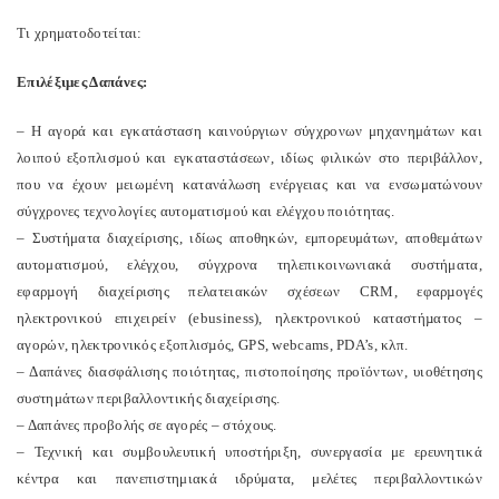
Τι χρηματοδοτείται:
Επιλέξιμες Δαπάνες:
– Η αγορά και εγκατάσταση καινούργιων σύγχρονων μηχανημάτων και
λοιπού εξοπλισμού και εγκαταστάσεων, ιδίως φιλικών στο περιβάλλον,
που να έχουν μειωμένη κατανάλωση ενέργειας και να ενσωματώνουν
σύγχρονες τεχνολογίες αυτοματισμού και ελέγχου ποιότητας.
– Συστήματα διαχείρισης, ιδίως αποθηκών, εμπορευμάτων, αποθεμάτων
αυτοματισμού, ελέγχου, σύγχρονα τηλεπικοινωνιακά συστήματα,
εφαρµογή διαχείρισης πελατειακών σχέσεων CRM, εφαρµογές
ηλεκτρονικού επιχειρείν (ebusiness), ηλεκτρονικού καταστήµατος –
αγορών, ηλεκτρονικός εξοπλισµός, GPS, webcams, PDA’s, κλπ.
– Δαπάνες διασφάλισης ποιότητας, πιστοποίησης προϊόντων, υιοθέτησης
συστημάτων περιβαλλοντικής διαχείρισης.
– Δαπάνες προβολής σε αγορές – στόχους.
– Τεχνική και συμβουλευτική υποστήριξη, συνεργασία με ερευνητικά
κέντρα και πανεπιστημιακά ιδρύματα, μελέτες περιβαλλοντικών