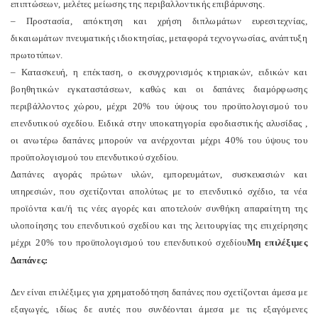
επιπτώσεων, μελέτες μείωσης της περιβαλλοντικής επιβάρυνσης.
– Προστασία, απόκτηση και χρήση διπλωμάτων ευρεσιτεχνίας,
δικαιωμάτων πνευματικής ιδιοκτησίας, μεταφορά τεχνογνωσίας, ανάπτυξη
πρωτοτύπων.
– Κατασκευή, η επέκταση, ο εκσυγχρονισμός κτηριακών, ειδικών και
βοηθητικών εγκαταστάσεων, καθώς και οι δαπάνες διαμόρφωσης
περιβάλλοντος χώρου, μέχρι 20% του ύψους του προϋπολογισμού του
επενδυτικού σχεδίου. Ειδικά στην υποκατηγορία εφοδιαστικής αλυσίδας ,
οι ανωτέρω δαπάνες μπορούν να ανέρχονται μέχρι 40% του ύψους του
προϋπολογισμού του επενδυτικού σχεδίου.
Δαπάνες αγοράς πρώτων υλών, εμπορευμάτων, συσκευασιών και
υπηρεσιών, που σχετίζονται απολύτως με το επενδυτικό σχέδιο, τα νέα
προϊόντα και/ή τις νέες αγορές και αποτελούν συνθήκη απαραίτητη της
υλοποίησης του επενδυτικού σχεδίου και της λειτουργίας της επιχείρησης
μέχρι 20% του προϋπολογισμού του επενδυτικού σχεδίου
Μη επιλέξιμες
Δαπάνες:
Δεν είναι επιλέξιμες για χρηματοδότηση δαπάνες που σχετίζονται άμεσα με
εξαγωγές, ιδίως δε αυτές που συνδέονται άμεσα με τις εξαγόμενες