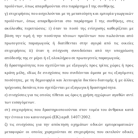
προϊόντων, όπως απαριθμούνται στο παράρτημα I της συνθήκης.
γ) επιχειρήσεις που ασχολούνται με τη μεταποίηση και εμπορία γεωργικών
προϊόντων, όπως απαριθμούνται στο παράρτημα I της συνθήκης, στις
ακόλουθες περιπτώσεις: i) όταν το ποσό της ενίσχυσης καθορίζεται με
βάση την τιμή ή την ποσότητα τέτοιων προϊόντων που πωλούνται από
πρωτογενείς παραγωγούς ή διατίθενται στην αγορά από τις οικείες
επιχειρήσεις ii) όταν η ενίσχυση συνοδεύεται από την υποχρέωση
απόδοσής της εν μέρει ή εξ ολοκλήρου σε πρωτογενείς παραγωγούς.
δ) δραστηριότητες που σχετίζονται με εξαγωγές προς τρίτες χώρες ή προς
κράτη μέλη, ιδίως δε ενισχύσεις που συνδέονται άμεσα με τις εξαγόμενες
ποσότητες, με τη δημιουργία και λειτουργία δικτύου διανομής ή με άλλες
τρέχουσες δαπάνες που σχετίζονται με εξαγωγική δραστηριότητα.
ε) ενισχύσεις για τις οποίες τίθεται ως όρος η χρήση εγχώριων αγαθών αντί
των εισαγόμενων.
στ) επιχειρήσεις που δραστηριοποιούνται στον τομέα του άνθρακα κατά
την έννοια του κανονισμού (ΕΚ) αριθ. 1407/2002.
ζ) τις ενισχύσεις για την απόκτηση οχημάτων οδικών εμπορευματικών
μεταφορών οι οποίες χορηγούνται σε επιχειρήσεις που εκτελούν οδικές