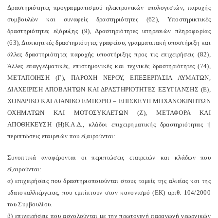
Δραστηριότητες προγραμματισμού ηλεκτρονικών υπολογιστών, παροχής
συμβουλών και συναφείς δραστηριότητες (62), Υποστηρικτικές
δραστηριότητες εξόρυξης (9), Δραστηριότητες υπηρεσιών πληροφορίας
(63), Διοικητικές δραστηριότητες γραφείου, γραμματειακή υποστήριξη και
άλλες δραστηριότητες παροχής υποστήριξης προς τις επιχειρήσεις (82),
Άλλες επαγγελματικές, επιστημονικές και τεχνικές δραστηριότητες (74),
ΜΕΤΑΠΟΙΗΣΗ (Γ), ΠΑΡΟΧΗ ΝΕΡΟΥ, ΕΠΕΞΕΡΓΑΣΙΑ ΛΥΜΑΤΩΝ,
ΔΙΑΧΕΙΡΙΣΗ ΑΠΟΒΛΗΤΩΝ ΚΑΙ ΔΡΑΣΤΗΡΙΟΤΗΤΕΣ ΕΞΥΓΙΑΝΣΗΣ (Ε),
ΧΟΝΔΡΙΚΟ ΚΑΙ ΛΙΑΝΙΚΟ ΕΜΠΟΡΙΟ – ΕΠΙΣΚΕΥΗ ΜΗΧΑΝΟΚΙΝΗΤΩΝ
ΟΧΗΜΑΤΩΝ ΚΑΙ ΜΟΤΟΣΥΚΛΕΤΩΝ (Ζ), ΜΕΤΑΦΟΡΑ ΚΑΙ
ΑΠΟΘΗΚΕΥΣΗ (Η)
Κ.Α.Δ., κλάδοι επιχειρηματικής δραστηριότητας ή
περιπτώσεις εταιρειών που εξαιρούνται:
Συνοπτικά αναφέρονται οι περιπτώσεις εταιρειών και κλάδων που
εξαιρούνται:
α) επιχειρήσεις που δραστηριοποιούνται στους τομείς της αλιείας και της
υδατοκαλλιέργειας, που εμπίπτουν στον κανονισμό (ΕΚ) αριθ. 104/2000
του Συμβουλίου.
β) επιχειρήσεις που ασχολούνται με την πρωτογενή παραγωγή γεωργικών