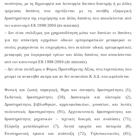
ποσότητες, με τη δημιουργία και λειτουργία δικτύου διανομής ή με άλλες
τρέχουσες δαπάνες που σχετίζονται με τη συνήθη εξαγωγική
δραστηριότητα της επιχείρησης και άλλες δαπάνες που αποκλείονται από
τον κανονισμό ΕΚ 1998/2006 (de minimis).
– Δεν είναι επιλέξιμες για χρηματοδότηση μέσω των δανείων οι δαπάνες
για την απόκτηση οχημάτων οδικών εμπορευματικών μεταφορών οι
οποίες χορηγούνται σε επιχειρήσεις που εκτελούν οδικές εμπορευματικές
μεταφορές για λογαριασμό τρίτων και άλλες δαπάνες που αποκλείονται
από τον κανονισμό ΕΚ 1998/2006 (de minimis).
– Δεν είναι επιλέξιμος ο Φόρος Προστιθέμενης Αξίας, στις περιπτώσεις που
μπορεί να ανακτηθεί ακόμα και αν δεν ανακτάται.
Κ.Α.Δ. που ωφελούνται:
Φυτική και ζωική παραγωγή, θήρα και συναφείς δραστηριότητες (1),
Εκδοτικές δραστηριότητες (58), Δασοκομία και υλοτομία (2),
Δραστηριότητες βιβλιοθηκών, αρχειοφυλακείων, μουσείων, και λοιπές
πολιτιστικές δραστηριότητες (91), Αρχιτεκτονικές δραστηριότητες και
δραστηριότητες μηχανικών – τεχνικές δοκιμές και αναλύσεις (71),
Εξόρυξη μεταλλευμάτων (7), Λοιπά ορυχεία και λατομεία (8),
Επιστημονική έρευνα και ανάπτυξη (72), Τηλεπικοινωνίες (61),