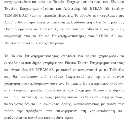
συγχρηματοδοτείται από το Ταμείο Επιχειρηματικότητας του Εθνικού
Ταμείου Επιχειρηματικότητας και Ανάπτυξης ΑΕ ΕΤΕΑΝ ΑΕ (πρώην
ΤΕΜΠΜΕ ΑΕ) και την Τράπεζα Πειραιώς. Το σύνολο των κεφαλαίων της
Δράσης Καινοτόμα Επιχειρηματικότητα, Εφοδιαστική αλυσίδα, Τρόφιμα,
Ποτά ανέρχονται σε 150εκατ €, εκ των οποίων 50εκατ € αφορούν τη
συμμετοχή από το Ταμείο Επιχειρηματικότητας του ΕΤΕΑΝ ΑΕ και
100εκατ € από την Τράπεζα Πειραιώς.
Το Ταμείο Επιχειρηματικότητας αποτελεί ένα ταμείο χαρτοφυλακίου
(κεφαλαίου) που δημιουργήθηκε στο Εθνικό Ταμείο Επιχειρηματικότητας
και Ανάπτυξης ΑΕ ΕΤΕΑΝ ΑΕ, με σκοπό να συνεργαστεί με τις Τράπεζες
που θα προκύψουν από δημόσιο διαγωνισμό για την από κοινού
χορήγηση ανακυκλούμενων δανείων. Το Ταμείο Επιχειρηματικότητας και
οι επιλεγμένες Τράπεζες συνεπενδύουν και συγχρηματοδοτούν την ίδρυση
και την ανάπτυξη κυρίως μικρομεσαίων ελληνικών επιχειρήσεων,
παρέχοντας δάνεια με ευνοϊκούς όρους, διευκολύνοντας με αυτόν τον
τρόπο την πρόσβαση των επιχειρήσεων στη χρηματοδότηση και
μειώνοντας το συνολικό κόστος δανεισμού.