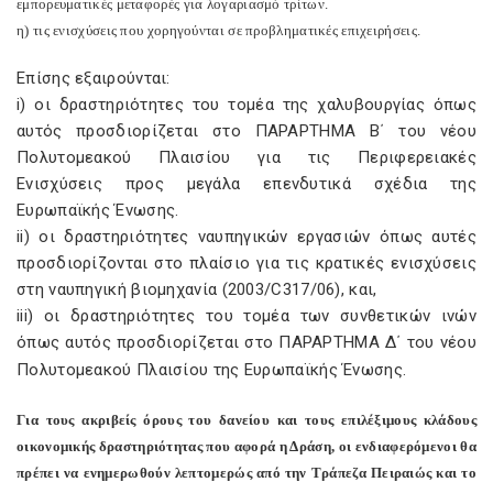
εμπορευματικές μεταφορές για λογαριασμό τρίτων.
η) τις ενισχύσεις που χορηγούνται σε προβληματικές επιχειρήσεις.
Επίσης εξαιρούνται:
i) οι δραστηριότητες του τομέα της χαλυβουργίας όπως
αυτός προσδιορίζεται στο ΠΑΡΑΡΤΗΜΑ Β΄ του νέου
Πολυτομεακού Πλαισίου για τις Περιφερειακές
Ενισχύσεις προς μεγάλα επενδυτικά σχέδια της
Ευρωπαϊκής Ένωσης.
ii) οι δραστηριότητες ναυπηγικών εργασιών όπως αυτές
προσδιορίζονται στο πλαίσιο για τις κρατικές ενισχύσεις
στη ναυπηγική βιομηχανία (2003/C317/06), και,
iii) οι δραστηριότητες του τομέα των συνθετικών ινών
όπως αυτός προσδιορίζεται στο ΠΑΡΑΡΤΗΜΑ Δ΄ του νέου
Πολυτομεακού Πλαισίου της Ευρωπαϊκής Ένωσης.
Για τους ακριβείς όρους του δανείου και τους επιλέξιμους κλάδους
οικονομικής δραστηριότητας που αφορά η Δράση, οι ενδιαφερόμενοι θα
πρέπει να ενημερωθούν λεπτομερώς από την Τράπεζα Πειραιώς και το