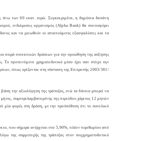
υς άνω των 60 εκατ. ευρώ. Συγκεκριμένα, η δημόσια δαπάνη
νισμού, ενδιάμεσος οργανισμός (Alpha Bank) θα συνεισφέρει
νδυνος και να μειωθούν οι απαιτούμενες εξασφαλίσεις και τα
μια σειρά συνεκτικών δράσεων για την προώθηση της αύξησης
ις. Το προτεινόμενο χρηματοδοτικό μέσο έχει σαν στόχο την
ρήσεων, όπως ορίζονται στη σύσταση της Επιτροπής 2003/361/
ε βάση την αξιολόγηση της τράπεζας, ενώ τα δάνεια μπορεί να
0 μήνες, συμπεριλαμβανομένης της περιόδου χάριτος 12 μηνών
πό μία φορές στη δράση, με την προϋπόθεση ότι το συνολικό
όκιο, που σήμερα ανέρχεται στο 5,90%, πλέον περιθωρίου από
 Λόγω της συμμετοχής της τράπεζας στον συγχρηματοδοτικό