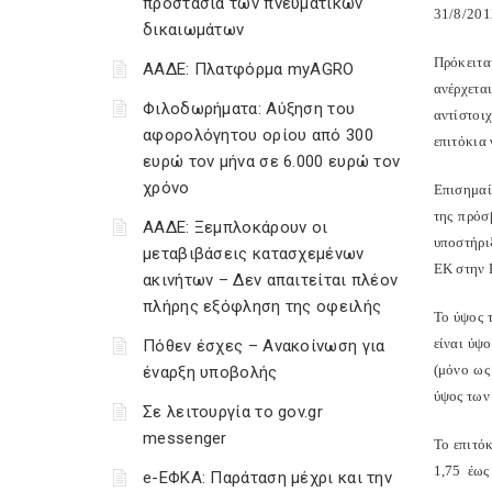
προστασία των πνευματικών
31/8/201
δικαιωμάτων
Πρόκειτα
ΑΑΔΕ: Πλατφόρμα myAGRO
ανέρχετα
Φιλοδωρήματα: Αύξηση του
αντίστοι
αφορολόγητου ορίου από 300
επιτόκια
ευρώ τον μήνα σε 6.000 ευρώ τον
χρόνο
Επισημαί
της πρόσ
ΑΑΔΕ: Ξεμπλοκάρουν οι
υποστήρι
μεταβιβάσεις κατασχεμένων
ΕΚ στην 
ακινήτων – Δεν απαιτείται πλέον
πλήρης εξόφληση της οφειλής
Το ύψος τ
είναι ύψ
Πόθεν έσχες – Ανακοίνωση για
(μόνο ως
έναρξη υποβολής
ύψος των
Σε λειτουργία το gov.gr
messenger
Το επιτό
1,75 έως
e-ΕΦΚΑ: Παράταση μέχρι και την