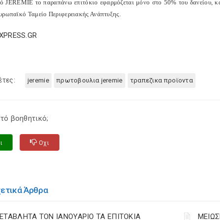
ό JEREMIE το παραπάνω επιτόκιο εφαρμόζεται μόνο στο 50% του δανείου, κ
υρωπαϊκό Ταμείο Περιφερειακής Ανάπτυξης.
EXPRESS.GR
έτες:
jeremie
πρωτοβουλια jeremie
τραπεζικα προϊοντα
τό βοηθητικό;
ι
Οχι
χετικά Άρθρα
ΕΤΑΒΛΗΤΑ ΤΟΝ ΙΑΝΟΥΑΡΙΟ ΤΑ ΕΠΙΤΟΚΙΑ
ΜΕΙΩΣ