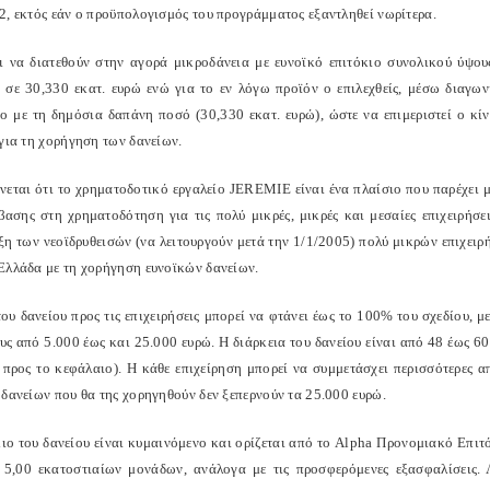
2, εκτός εάν ο προϋπολογισμός του προγράμματος εξαντληθεί νωρίτερα.
ι να διατεθούν στην αγορά μικροδάνεια με ευνοϊκό επιτόκιο συνολικού ύψο
ι σε 30,330 εκατ. ευρώ ενώ για το εν λόγω προϊόν ο επιλεχθείς, μέσω διαγω
χο με τη δημόσια δαπάνη ποσό (30,330 εκατ. ευρώ), ώστε να επιμεριστεί ο κί
 για τη χορήγηση των δανείων.
νεται ότι το χρηματοδοτικό εργαλείο JEREMIE είναι ένα πλαίσιο που παρέχει 
βασης στη χρηματοδότηση για τις πολύ μικρές, μικρές και μεσαίες επιχειρήσε
ξη των νεοϊδρυθεισών (να λειτουργούν μετά την 1/1/2005) πολύ μικρών επιχει
Ελλάδα με τη χορήγηση ευνοϊκών δανείων.
ου δανείου προς τις επιχειρήσεις μπορεί να φτάνει έως το 100% του σχεδίου, μ
ους από 5.000 έως και 25.000 ευρώ. Η διάρκεια του δανείου είναι από 48 έως 6
 προς το κεφάλαιο). Η κάθε επιχείρηση μπορεί να συμμετάσχει περισσότερες α
 δανείων που θα της χορηγηθούν δεν ξεπερνούν τα 25.000 ευρώ.
κιο του δανείου είναι κυμαινόμενο και ορίζεται από το Alpha Προνομιακό Επιτ
 5,00 εκατοστιαίων μονάδων, ανάλογα με τις προσφερόμενες εξασφαλίσεις.