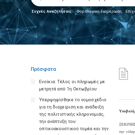
Συχνές Αναζητήσεις:
Φορολογικη Ενημέρωση
,
Επιχ
Πρόσφατα
Ενοίκια: Τέλος οι πληρωμές με
μετρητά από 1η Οκτωβρίου
Υπερψηφίσθηκε το νομοσχέδιο
για τη διαχείριση και ανάδειξη
Υποβολή 
της πολιτιστικής κληρονομιάς,
την ανάπτυξη του
ΞEKINHΣE
οπτικοακουστικού τομέα και την
την ελλη