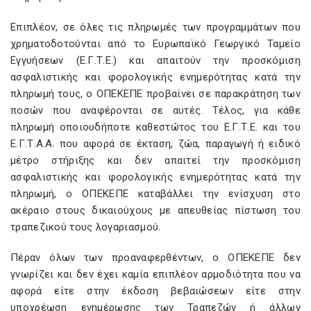
Επιπλέον, σε όλες τις πληρωμές των προγραμμάτων που
χρηματοδοτούνται από το Ευρωπαϊκό Γεωργικό Ταμείο
Εγγυήσεων (Ε.Γ.Τ.Ε.) και απαιτούν την προσκόμιση
ασφαλιστικής και φορολογικής ενημερότητας κατά την
πληρωμή τους, ο ΟΠΕΚΕΠΕ προβαίνει σε παρακράτηση των
ποσών που αναφέρονται σε αυτές. Τέλος, για κάθε
πληρωμή οποιουδήποτε καθεστώτος του Ε.Γ.Τ.Ε. και του
Ε.Γ.Τ.Α.Α. που αφορά σε έκταση, ζώα, παραγωγή ή ειδικό
μέτρο στήριξης και δεν απαιτεί την προσκόμιση
ασφαλιστικής και φορολογικής ενημερότητας κατά την
πληρωμή, ο ΟΠΕΚΕΠΕ καταβάλλει την ενίσχυση στο
ακέραιο στους δικαιούχους με απευθείας πίστωση του
τραπεζικού τους λογαριασμού.
Πέραν όλων των προαναφερθέντων, ο ΟΠΕΚΕΠΕ δεν
γνωρίζει και δεν έχει καμία επιπλέον αρμοδιότητα που να
αφορά είτε στην έκδοση βεβαιώσεων είτε στην
υποχρέωση ενημέρωσης των Τραπεζών ή άλλων