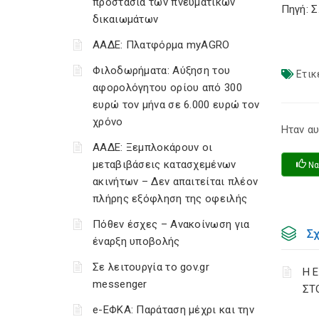
προστασία των πνευματικών
Πηγή: 
δικαιωμάτων
ΑΑΔΕ: Πλατφόρμα myAGRO
Φιλοδωρήματα: Αύξηση του
Ετικ
αφορολόγητου ορίου από 300
ευρώ τον μήνα σε 6.000 ευρώ τον
χρόνο
Ηταν αυ
ΑΑΔΕ: Ξεμπλοκάρουν οι
μεταβιβάσεις κατασχεμένων
Να
ακινήτων – Δεν απαιτείται πλέον
πλήρης εξόφληση της οφειλής
Πόθεν έσχες – Ανακοίνωση για
Σ
έναρξη υποβολής
Σε λειτουργία το gov.gr
Η 
messenger
ΣΤ
e-ΕΦΚΑ: Παράταση μέχρι και την