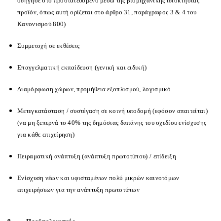
οδήγησε στο προστατευόμενο μέσω της βιομηχανικής ιδιοκτησίας
προϊόν, όπως αυτή ορίζεται στο άρθρο 31, παράγραφος 3 & 4 του
Κανονισμού 800)
Συμμετοχή σε εκθέσεις
Επαγγελματική εκπαίδευση (γενική και ειδική)
Διαμόρφωση χώρων, προμήθεια εξοπλισμού, λογισμικό
Μετεγκατάσταση / συστέγαση σε κοινή υποδομή (εφόσον απαιτείται)
(να μη ξεπερνά το 40% της δημόσιας δαπάνης του σχεδίου ενίσχυσης
για κάθε επιχείρηση)
Πειραματική ανάπτυξη (ανάπτυξη πρωτοτύπου) / επίδειξη
Ενίσχυση νέων και υφισταμένων πολύ μικρών καινοτόμων
επιχειρήσεων για την ανάπτυξη πρωτοτύπων