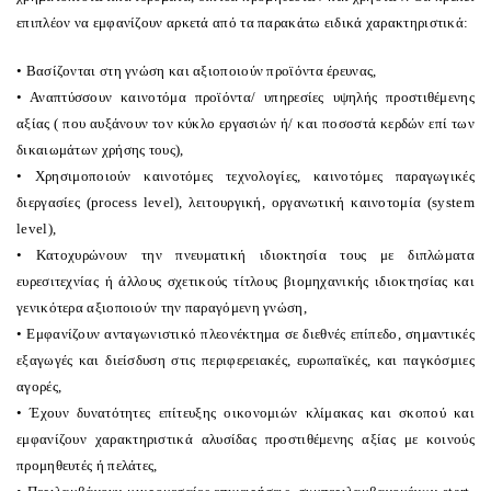
επιπλέον να εμφανίζουν αρκετά από τα παρακάτω ειδικά χαρακτηριστικά:
• Βασίζονται στη γνώση και αξιοποιούν προϊόντα έρευνας,
• Αναπτύσσουν καινοτόμα προϊόντα/ υπηρεσίες υψηλής προστιθέμενης
αξίας ( που αυξάνουν τον κύκλο εργασιών ή/ και ποσοστά κερδών επί των
δικαιωμάτων χρήσης τους),
• Χρησιμοποιούν καινοτόμες τεχνολογίες, καινοτόμες παραγωγικές
διεργασίες (process level), λειτουργική, οργανωτική καινοτομία (system
level),
• Κατοχυρώνουν την πνευματική ιδιοκτησία τους με διπλώματα
ευρεσιτεχνίας ή άλλους σχετικούς τίτλους βιομηχανικής ιδιοκτησίας και
γενικότερα αξιοποιούν την παραγόμενη γνώση,
• Εμφανίζουν ανταγωνιστικό πλεονέκτημα σε διεθνές επίπεδο, σημαντικές
εξαγωγές και διείσδυση στις περιφερειακές, ευρωπαϊκές, και παγκόσμιες
αγορές,
• Έχουν δυνατότητες επίτευξης οικονομιών κλίμακας και σκοπού και
εμφανίζουν χαρακτηριστικά αλυσίδας προστιθέμενης αξίας με κοινούς
προμηθευτές ή πελάτες,