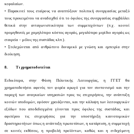
κεφαλαίων.
• Παρακινεί τους εταίρους να αναπτύξουν πολιτική συνεργασίας μεταξύ
τους προκειμένου να αναδειχθεί ότι το όφελος της συνεργασίας συμβάλλει
θετικά στην ανταγωνιστικότητα των συμμετεχόντων (π.χ. κοινοί
προμηθευτές με χαμηλότερο κόστος αγοράς, μεγαλύτερο μερίδιο αγοράς ως
εταιρεία – μέλος της συστάδας κλπ.).
• Στελεχώνεται από ανθρώπινο δυναμικό με γνώση και εμπειρία στην
διοίκηση.
8.
Τι χρηματοδοτείται
Ειδικότερα, στην Φάση Πιλοτικής Λειτουργίας, η ΓΓΕΤ θα
χρηματοδοτήσει αφενός τον φορέα αρωγό για τον συντονισμό και την
παροχή των αναγκαίων υπηρεσιών προς τις επιχειρήσεις, την ανάπτυξη
κοινών υποδομών, εφόσον χρειάζονται, και την κάλυψη των λειτουργικών
εξόδων που αποδεδειγμένα γίνονται προς όφελος της συστάδας, και
αφετέρου τις επιχειρήσεις για την υποστήριξη καινοτομικών
δραστηριοτήτων όπως η ανάπτυξη πρωτοτύπων, η κατάρτιση, η συμμετοχή
σε κοινές εκθέσεις, η προβολή προϊόντων, καθώς και η ενδεχόμενη