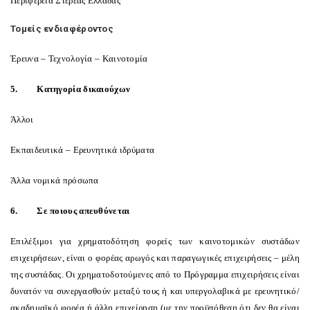
Περιφέρεια Στερεάς Ελλάδας
Τομείς ενδιαφέροντος
Έρευνα – Τεχνολογία – Καινοτομία
5.
Κατηγορία δικαιούχων
Άλλοι
Εκπαιδευτικά – Ερευνητικά ιδρύματα
Άλλα νομικά πρόσωπα
6.
Σε ποιους απευθύνεται
Επιλέξιμοι για χρηματοδότηση φορείς των καινοτομικών συστάδων
επιχειρήσεων, είναι ο φορέας αρωγός και παραγωγικές επιχειρήσεις – μέλη
της συστάδας. Οι χρηματοδοτούμενες από το Πρόγραμμα επιχειρήσεις είναι
δυνατόν να συνεργασθούν μεταξύ τους ή και υπεργολαβικά με ερευνητικό/
ακαδημαϊκό φορέα ή άλλη επιχείρηση (με την προϋπόθεση ότι δεν θα είναι