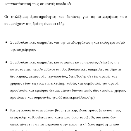
μετεγκατάστασή τους σε κοινές υποδομές.
Οι επιλέξιμες δραστηριότητες και δαπάνες για τις επιχειρήσεις που
συμμετέχουν στη δράση είναι οι εξής:
Συμβουλευτικές υπηρεσίες για την αναδιοργάνωση και εκσυγχρονισμό
της επιχείρησης
Συμβουλευτικές υπηρεσίες καινοτομίας και υπηρεσίες στήριξης της
καινοτομίας: περιλαμβάνονται συμβουλευτικές υπηρεσίες σε θέματα
διοίκησης, μεταφοράς τεχνολογίας, διείσδυσης σε νέες αγορές και
χρήσης νέων τεχνικών marketing, καθώς και συμβουλές για αγορά,
προστασία και εμπόριο δικαιωμάτων διανοητικής ιδιοκτησίας, χρήσης
προτύπων και συμφωνίες για άδειες εκμετάλλευσης)
Κατοχύρωση δικαιωμάτων βιομηχανικής ιδιοκτησίας (η ένταση της
ενίσχυσης καθορίζεται στο κατώτατο όριο του 25%, συνεπώς δεν
υπερβαίνει την αντιστοιχούσα στην ερευνητική δραστηριότητα που