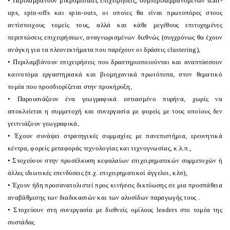
• Περιλαμβάνουν μικρομεσαίες επιχειρήσεις, συμπεριλαμβανομένων start-
ups, spin-offs και spin-outs, οι οποίες θα είναι πρωτοπόρες στους
αντίστοιχους τομείς τους, αλλά και κάθε μεγέθους επιτυχημένες
περιπτώσεις επιχειρήσεων, αναγνωρισμένων διεθνώς (συγχρόνως θα έχουν
ανάγκη για τα πλεονεκτήματα που παρέχουν οι δράσεις clustering),
• Περιλαμβάνουν επιχειρήσεις που δραστηριοποιούνται και αναπτύσσουν
καινοτόμα εργαστηριακά και βιομηχανικά πρωτότυπα, στον θεματικό
τομέα που προσδιορίζεται στην προκήρυξη,
• Παρουσιάζουν ένα γεωγραφικά εστιασμένο πυρήνα, χωρίς να
αποκλείεται η συμμετοχή και συνεργασία με φορείς με τους οποίους δεν
γειτνιάζουν γεωγραφικά,
• Έχουν συνάψει στρατηγικές συμμαχίες με πανεπιστήμια, ερευνητικά
κέντρα, φορείς μεταφοράς τεχνολογίας και τεχνογνωσίας, κ.λ.π.,
• Στοχεύουν στην προσέλκυση κεφαλαίων επιχειρηματικών συμμετοχών ή
άλλες ιδιωτικές επενδύσεις (π.χ. επιχειρηματικοί άγγελοι, κλπ),
• Έχουν ήδη προσανατολιστεί προς κινήσεις δικτύωσης σε μια προσπάθεια
αναβάθμισης των διαδικασιών και των αλυσίδων παραγωγής τους .
• Στοχεύουν στη συνεργασία με διεθνείς ομίλους leaders στο τομέα της
συστάδας