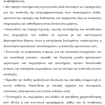
αναβαθμίζονται,
• Δεν παρέχει επιστημονική τεχνογνωσία, αλλά λειτουργεί ως «εμψυχωτής»
για την ανάπτυξη της επιχειρηματικότητας στον συγκεκριμένο κλάδο,
προτείνοντας ευκαιρίες και διαδικασίες και παρέχοντας όλες τις αναγκαίες
πληροφορίες και καθοδήγηση στους δυνητικούς χρήστες,
• Διευκολύνει την παροχή τεχνικής, νομικής υποστήριξης και εκπαίδευσης
στις επιχειρήσεις του κλάδου σε σχετικά με την καινοτομική
δραστηριότητα θέματα, όπως η κατοχύρωση διπλωμάτων ευρεσιτεχνίας, η
αξιοποίηση ερευνητικών αποτελεσμάτων, η ανάπτυξη πρωτοτύπων κλπ.,
• Συντονίζει τις απαραίτητες ενέργειες για την ανάπτυξη συνεργασιών και
την ανταλλαγή γνώσεων, προωθεί την δικτύωση μεταξύ ερευνητικών
οργανισμών και επιχειρήσεων και υποστηρίζει, εφόσον διαπιστωθεί
ανάγκη, την συστέγαση επιχειρήσεων και γενικότερα την ανάπτυξη κοινών
υποδομών,
• Προωθεί την διεθνή προβολή και δικτύωση της συστάδας (συμμετοχή σε
κοινές εκθέσεις, διασύνδεση με συναφή σχήματα του εξωτερικού,
ιστότοπος, ηλεκτρονικές και έντυπες εκδόσεις κλπ).
• Υποστηρίζει τις επιχειρήσεις του κλάδου σε πρόσβαση χρηματοδότησης
από εθνικά ή και κοινοτικά προγράμματα, καθώς και σε αναζήτηση