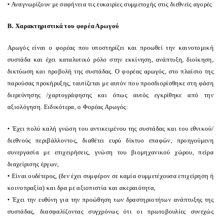
• Αναγνωρίζουν με σαφήνεια τις ευκαιρίες συμμετοχής στις διεθνείς αγορές
Β. Χαρακτηριστικά του φορέα Αρωγού
Αρωγός είναι ο φορέας που υποστηρίζει και προωθεί την καινοτομική
συστάδα και έχει καταλυτικό ρόλο στην εκκίνηση, ανάπτυξη, διοίκηση,
δικτύωση και προβολή της συστάδας. Ο φορέας αρωγός, στο πλαίσιο της
παρούσας προκήρυξης, ταυτίζεται με αυτόν που προσδιορίσθηκε στη φάση
διερεύνησης /χαρτογράφησης και όπως αυτός εγκρίθηκε από την
αξιολόγηση. Ειδικότερα, ο Φορέας Αρωγός:
• Έχει πολύ καλή γνώση του αντικειμένου της συστάδας και του εθνικού/
διεθνούς περιβάλλοντος, διαθέτει ευρύ δίκτυο επαφών, προηγούμενη
συνεργασία με επιχειρήσεις, γνώση του βιομηχανικού χώρου, πείρα
διαχείρισης έργων,
• Είναι ουδέτερος, (δεν έχει συμφέρον σε καμία συμμετέχουσα επιχείρηση ή
κοινοπραξία) και δρα με αξιοπιστία και ακεραιότητα,
• Έχει την ευθύνη για την προώθηση των δραστηριοτήτων ανάπτυξης της
συστάδας, διασφαλίζοντας συγχρόνως ότι οι πρωτοβουλίες συνεχώς