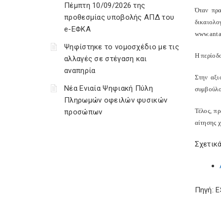
Πέμπτη 10/09/2026 της
Όταν πρα
προθεσμίας υποβολής ΑΠΔ του
δικαιολο
e-ΕΦΚΑ
www.antag
Ψηφίστηκε το νομοσχέδιο με τις
Η περίοδ
αλλαγές σε στέγαση και
αναπηρία
Στην αξι
Νέα Ενιαία Ψηφιακή Πύλη
συμβούλο
Πληρωμών οφειλών φυσικών
Τέλος, π
προσώπων
αίτησης 
Σχετικά
Πηγή: 