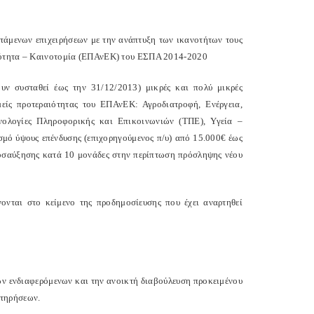
άμενων επιχειρήσεων με την ανάπτυξη των ικανοτήτων τους
ικότητα – Καινοτομία (ΕΠΑνΕΚ) του ΕΣΠΑ 2014-2020
υν συσταθεί έως την 31/12/2013) μικρές και πολύ μικρές
μείς προτεραιότητας του ΕΠΑνΕΚ: Αγροδιατροφή, Ενέργεια,
χνολογίες Πληροφορικής και Επικοινωνιών (ΤΠΕ), Υγεία –
σμό ύψους επένδυσης (επιχορηγούμενος π/υ) από 15.000€ έως
ροσαύξησης κατά 10 μονάδες στην περίπτωση πρόσληψης νέου
νονται στο κείμενο της προδημοσίευσης που έχει αναρτηθεί
ων ενδιαφερόμενων και την ανοικτή διαβούλευση προκειμένου
ατηρήσεων.