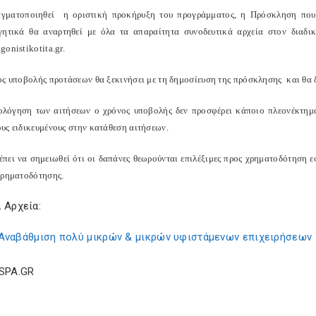
γματοποιηθεί η οριστική προκήρυξη του προγράμματος, η Πρόσκληση που θα
γητικά θα αναρτηθεί με όλα τα απαραίτητα συνοδευτικά αρχεία στον δια
onistikotita.gr.
ος υποβολής προτάσεων θα ξεκινήσει με τη δημοσίευση της πρόσκλησης και θα δ
ολόγηση των αιτήσεων ο χρόνος υποβολής δεν προσφέρει κάποιο πλεονέκτημ
υς ειδικευμένους στην κατάθεση αιτήσεων.
ρέπει να σημειωθεί ότι οι δαπάνες θεωρούνται επιλέξιμες προς χρηματοδότηση
χρηματοδότησης.
 Αρχεία:
Αναβάθμιση πολύ μικρών & μικρών υφιστάμενων επιχειρήσεων
ESPA.GR