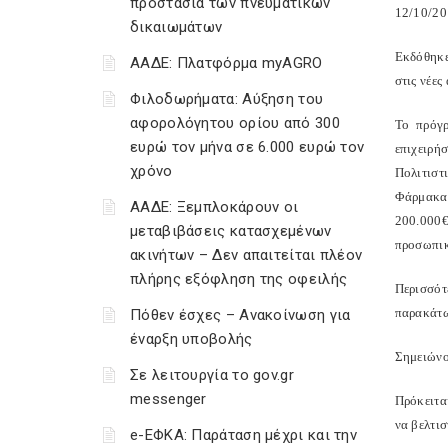
προστασία των πνευματικών
12/10/2
δικαιωμάτων
Εκδόθηκε
ΑΑΔΕ: Πλατφόρμα myAGRO
στις νέε
Φιλοδωρήματα: Αύξηση του
αφορολόγητου ορίου από 300
Το πρόγρ
ευρώ τον μήνα σε 6.000 ευρώ τον
επιχειρή
χρόνο
Πολιτιστ
Φάρμακα,
ΑΑΔΕ: Ξεμπλοκάρουν οι
200.000€
μεταβιβάσεις κατασχεμένων
προσωπικ
ακινήτων – Δεν απαιτείται πλέον
πλήρης εξόφληση της οφειλής
Περισσότ
παρακάτω
Πόθεν έσχες – Ανακοίνωση για
έναρξη υποβολής
Σημειώνο
Σε λειτουργία το gov.gr
messenger
Πρόκειτα
να βελτι
e-ΕΦΚΑ: Παράταση μέχρι και την