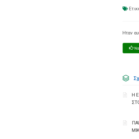
Ετικ
Ηταν αυ
Να
Σ
Η 
ΣΤ
ΠΑ
ΜΙ