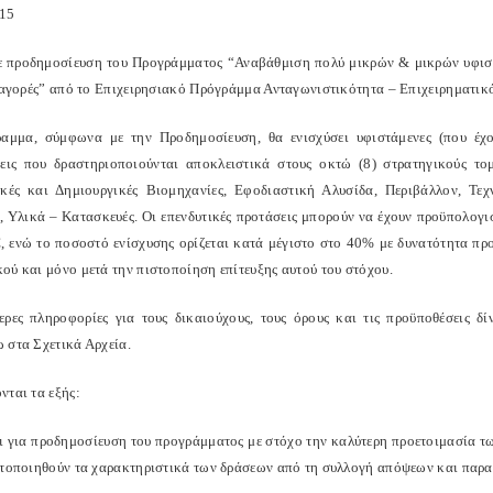
015
 προδημοσίευση του Προγράμματος “Αναβάθμιση πολύ μικρών & μικρών υφιστ
ς αγορές” από το Επιχειρησιακό Πρόγράμμα Ανταγωνιστικότητα – Επιχειρηματ
αμμα, σύμφωνα με την Προδημοσίευση, θα ενισχύσει υφιστάμενες (που έχο
σεις που δραστηριοποιούνται αποκλειστικά στους οκτώ (8) στρατηγικούς το
ικές και Δημιουργικές Βιομηχανίες, Εφοδιαστική Αλυσίδα, Περιβάλλον, Τε
 Υλικά – Κατασκευές. Οι επενδυτικές προτάσεις μπορούν να έχουν προϋπολογι
, ενώ το ποσοστό ενίσχυσης ορίζεται κατά μέγιστο στο 40% με δυνατότητα π
ού και μόνο μετά την πιστοποίηση επίτευξης αυτού του στόχου.
ερες πληροφορίες για τους δικαιούχους, τους όρους και τις προϋποθέσεις δί
 στα Σχετικά Αρχεία.
νται τα εξής:
ι για προδημοσίευση του προγράμματος με στόχο την καλύτερη προετοιμασία τ
στοποιηθούν τα χαρακτηριστικά των δράσεων από τη συλλογή απόψεων και παρ