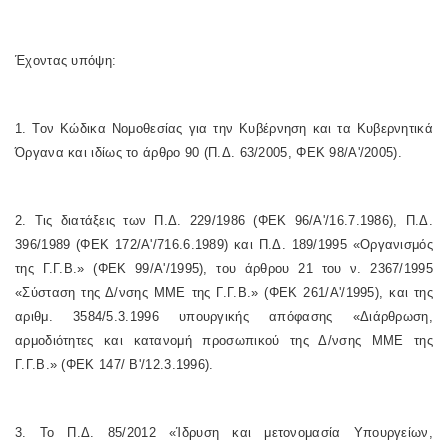
Έχοντας υπόψη:
1. Τον Κώδικα Νομοθεσίας για την Κυβέρνηση και τα Κυβερνητικά
Όργανα και ιδίως το άρθρο 90 (Π.Δ. 63/2005, ΦΕΚ 98/Α'/2005).
2. Τις διατάξεις των Π.Δ. 229/1986 (ΦΕΚ 96/Α'/16.7.1986), Π.Δ.
396/1989 (ΦΕΚ 172/Α'/716.6.1989) και Π.Δ. 189/1995 «Οργανισμός
της Γ.Γ.Β.» (ΦΕΚ 99/Α'/1995), του άρθρου 21 του ν. 2367/1995
«Σύσταση της Δ/νσης ΜΜΕ της Γ.Γ.Β.» (ΦΕΚ 261/Α'/1995), και της
αριθμ. 3584/5.3.1996 υπουργικής απόφασης «Διάρθρωση,
αρμοδιότητες και κατανομή προσωπικού της Δ/νσης ΜΜΕ της
Γ.Γ.Β.» (ΦΕΚ 147/ Β'/12.3.1996).
3. Το Π.Δ. 85/2012 «Ίδρυση και μετονομασία Υπουργείων,