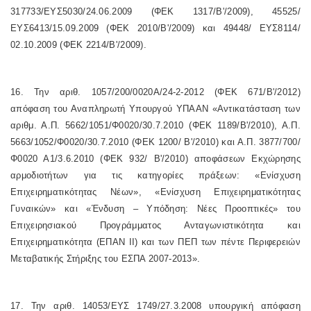
317733/ΕΥΣ5030/24.06.2009 (ΦΕΚ 1317/Β'/2009), 45525/
ΕΥΣ6413/15.09.2009 (ΦΕΚ 2010/Β'/2009) και 49448/ ΕΥΣ8114/
02.10.2009 (ΦΕΚ 2214/Β'/2009).
16. Την αριθ. 1057/200/0020Α/24-2-2012 (ΦΕΚ 671/Β'/2012)
απόφαση του Αναπληρωτή Υπουργού ΥΠΑΑΝ «Αντικατάσταση των
αριθμ. Α.Π. 5662/1051/Φ0020/30.7.2010 (ΦΕΚ 1189/Β'/2010), Α.Π.
5663/1052/Φ0020/30.7.2010 (ΦΕΚ 1200/ Β'/2010) και Α.Π. 3877/700/
Φ0020 Α1/3.6.2010 (ΦΕΚ 932/ Β'/2010) αποφάσεων Εκχώρησης
αρμοδιοτήτων για τις κατηγορίες πράξεων: «Ενίσχυση
Επιχειρηματικότητας Νέων», «Ενίσχυση Επιχειρηματικότητας
Γυναικών» και «Ένδυση – Υπόδηση: Νέες Προοπτικές» του
Επιχειρησιακού Προγράμματος Ανταγωνιστικότητα και
Επιχειρηματικότητα (ΕΠΑΝ ΙΙ) και των ΠΕΠ των πέντε Περιφερειών
Μεταβατικής Στήριξης του ΕΣΠΑ 2007-2013».
17. Την αριθ. 14053/ΕΥΣ 1749/27.3.2008 υπουργική απόφαση