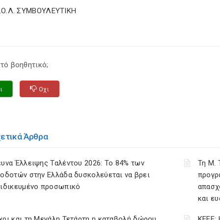
Σ.Ο.Λ. ΣΥΜΒΟΥΛΕΥΤΙΚΗ
τό βοηθητικό;
ι
Οχι
χετικά Άρθρα
υνα Έλλειψης Ταλέντου 2026: Το 84% των
Τη Μ.
οδοτών στην Ελλάδα δυσκολεύεται να βρει
προγρ
ειδικευμένο προσωπικό
απασχ
και ε
ρι και τη Μεγάλη Τετάρτη η καταβολή δώρου
ΚΕΕΕ: 