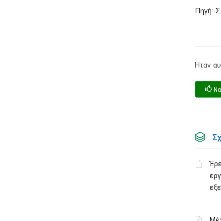
Πηγή: 
Ηταν αυ
Να
Σ
Έρε
εργ
εξ
Μέχ