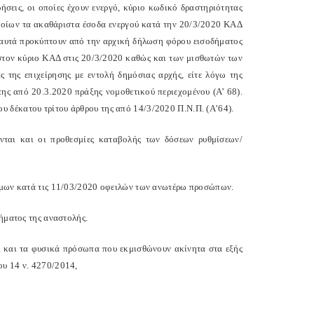
εις, οι οποίες έχουν ενεργό, κύριο κωδικό δρα­στηριότητας
ποίων τα ακαθάριστα έσοδα ενεργού κατά την 20/3/2020 ΚΑΔ
 αυτά προκύπτουν από την αρχική δήλωση φόρου εισοδήματος
 στον κύριο ΚΑΔ στις 20/3/2020 καθώς και των μισθωτών των
ς της επιχείρησης με εντολή δημόσιας αρχής, είτε λόγω της
ης από 20.3.2020 πράξης νομοθετικού περιεχομένου (Α’ 68).
υ δέκατου τρίτου άρθρου της από 14/3/2020 Π.Ν.Π. (Α’64).
νται και οι προθεσμίες καταβολής των δόσε­ων ρυθμίσεων/
σμων κατά τις 11/03/2020 οφειλών των ανωτέρω προσώπων.
ήματος της αναστολής.
ι και τα φυσικά πρόσωπα που εκμισθώνουν ακίνητα στα εξής
ου 14 ν. 4270/2014,