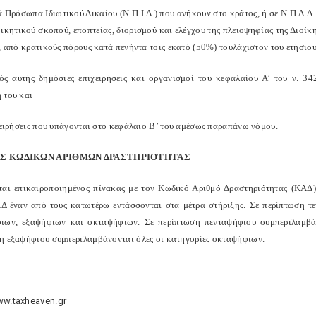
 Πρόσωπα Ιδιωτικού Δικαίου (Ν.Π.Ι.Δ.) που ανήκουν στο κράτος, ή σε Ν.Π.Δ.Δ. 
ικητικού σκοπού, εποπτείας, διορισμού και ελέγχου της πλειοψηφίας της Διοίκη
ς, από κρατικούς πόρους κατά πενήντα τοις εκατό (50%) τουλάχιστον του ετήσιο
τός αυτής δημόσιες επιχειρήσεις και οργανισμοί του κεφα­λαίου Α’ του ν. 3
 του και
ιχειρήσεις που υπάγονται στο κεφάλαιο Β’ του αμέσως παραπάνω νόμου.
Σ ΚΩΔΙΚΩΝ ΑΡΙΘΜΩΝ ΔΡΑΣΤΗΡΙΟΤΗΤΑΣ
ται επικαιροποιημένος πίνακας με τον Κωδικό Αριθμό Δραστηριότητας (ΚΑΔ) τ
Δ έναν από τους κατωτέρω εντάσσονται στα μέτρα στήριξης. Σε περί­πτωση 
ιων, εξαψήφιων και οκταψήφιων. Σε περίπτωση πενταψήφιου συμπεριλαμβά
η εξαψήφιου συμπεριλαμβάνονται όλες οι κατηγορίες οκταψήφιων.
ww.taxheaven.gr