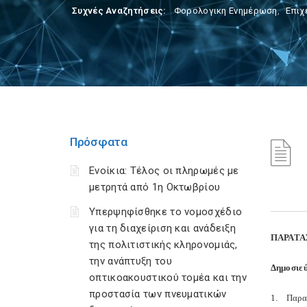
Συχνές Αναζητήσεις:
Φορολογικη Ενημέρωση
,
Επιχ
Πρόσφατα
Ενοίκια: Τέλος οι πληρωμές με
μετρητά από 1η Οκτωβρίου
Υπερψηφίσθηκε το νομοσχέδιο
για τη διαχείριση και ανάδειξη
ΠΑΡΑΤΑ
της πολιτιστικής κληρονομιάς,
την ανάπτυξη του
Δημοσιεύ
οπτικοακουστικού τομέα και την
προστασία των πνευματικών
1. Παρατ