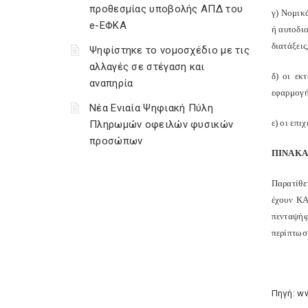
προθεσμίας υποβολής ΑΠΔ του
γ) Νομικά
e-ΕΦΚΑ
ή αυτοδιο
διατάξει
Ψηφίστηκε το νομοσχέδιο με τις
αλλαγές σε στέγαση και
δ) οι εκ
αναπηρία
εφαρμογή
Νέα Ενιαία Ψηφιακή Πύλη
ε) οι επ
Πληρωμών οφειλών φυσικών
προσώπων
ΠΙΝΑΚΑ
Παρατίθε
έχουν ΚΑ
πενταψήφ
περίπτωσ
Πηγή: w