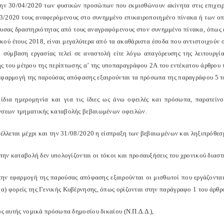
την 30/04/2020 των φυσικών προσώπων που εκμισθώνουν ακίνητα στις επιχειρήσ
03/2020 τους αναφερόμενους στο συνημμένο επικαιροποιημένο πίνακα ή των ο
ουσας δραστηριότητας από τους αναγραφό­μενους στον συνημμένο πίνακα, όπως
ικού έτους 2018, είναι μεγαλύτερα από τα ακαθάριστα έσοδα που αντιστοιχούν
 σύμβαση ερ­γασίας τελεί σε αναστολή είτε λόγω απαγόρευσης της λειτουργία
ς του μέτρου της περίπτωσης α’ της υποπαραγράφου 2Α του εντέκατου άρθρου τ
εφαρμογή της παρούσας απόφασης εξαιρού­νται τα πρόσωπα της παραγράφου 5 το
ίδια ημερομηνία και για τις ίδιες ως άνω οφειλές και πρόσωπα, παρατείνο
νσεων τμηματικής καταβολής βεβαιωμένων οφειλών.
έλλεται μέχρι και την 31/08/2020 η είσπραξη των βεβαιωμένων και ληξιπρόθε
την καταβολή δεν υπολογίζονται οι τόκοι και προσαυξήσεις του χρονικού διαστ
ην εφαρμογή της παρούσας απόφασης εξαιρούνται οι μισθωτοί που εργάζοντα
α) φορείς της Γενικής Κυβέρνησης, όπως ορίζονται στην παράγραφο 1 του άρθρ
ός αυτής νομικά πρόσωπα δημοσίου δικαίου (Ν.Π.Δ.Δ.),