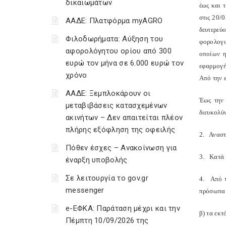
δικαιωμάτων
έως και 
στις 20/
ΑΑΔΕ: Πλατφόρμα myAGRO
δευτερεύ
Φιλοδωρήματα: Αύξηση του
φορολο­γ
αφορολόγητου ορίου από 300
οποίων η
ευρώ τον μήνα σε 6.000 ευρώ τον
εφαρμογή
χρόνο
Από την 
ΑΑΔΕ: Ξεμπλοκάρουν οι
Έως την 
μεταβιβάσεις κατασχεμένων
διευκολύ
ακινήτων – Δεν απαιτείται πλέον
πλήρης εξόφληση της οφειλής
2. Αναστ
Πόθεν έσχες – Ανακοίνωση για
3. Κατά 
έναρξη υποβολής
Σε λειτουργία το gov.gr
4. Από τ
messenger
πρόσωπα 
e-ΕΦΚΑ: Παράταση μέχρι και την
β) τα εκτ
Πέμπτη 10/09/2026 της