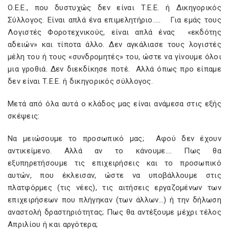
Ο.Ε.Ε., που δυστυχώς δεν είναι Τ.Ε.Ε. ή Δικηγορικός
Σύλλογος. Είναι απλά ένα επιμελητήριο….. Για εμάς τους
Λογιστές Φοροτεχνικούς, είναι απλά ένας «εκδότης
αδειών» και τίποτα άλλο. Δεν αγκάλιασε τους λογιστές
μέλη του ή τους «συνδρομητές» του, ώστε να γίνουμε όλοι
μια γροθιά. Δεν διεκδίκησε ποτέ. Αλλά όπως προ είπαμε
δεν είναι Τ.Ε.Ε. ή δικηγορικός σύλλογος.
Μετά από όλα αυτά ο κλάδος μας είναι ανάμεσα στις εξής
σκέψεις:
Να μειώσουμε το προσωπικό μας; Αφού δεν έχουν
αντικείμενο. Αλλά αν το κάνουμε…. Πως θα
εξυπηρετήσουμε τις επιχειρήσεις και το προσωπικό
αυτών, που έκλεισαν, ώστε να υποβάλλουμε στις
πλατφόρμες (τις νέες), τις αιτήσεις εργαζομένων των
επιχειρήσεων που πλήγηκαν (των άλλων…) ή την δήλωση
αναστολή δραστηριότητας; Πως θα αντέξουμε μέχρι τέλος
Απριλίου ή και αργότερα;