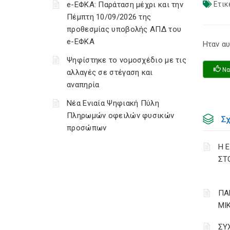
e-ΕΦΚΑ: Παράταση μέχρι και την
Ετικ
Πέμπτη 10/09/2026 της
προθεσμίας υποβολής ΑΠΔ του
e-ΕΦΚΑ
Ηταν αυ
Ψηφίστηκε το νομοσχέδιο με τις
Να
αλλαγές σε στέγαση και
αναπηρία
Νέα Ενιαία Ψηφιακή Πύλη
Πληρωμών οφειλών φυσικών
Σ
προσώπων
Η 
ΣΤ
ΠΑ
ΜΙ
ΣΥ