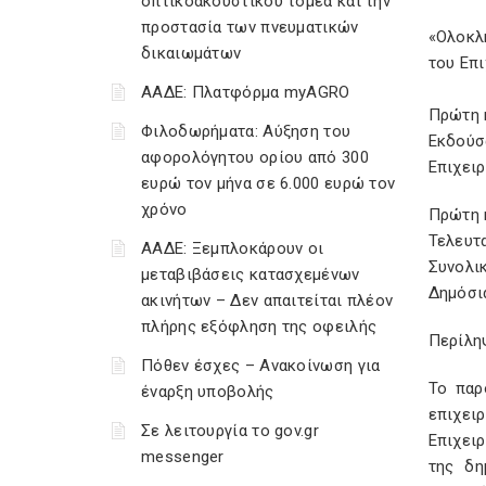
οπτικοακουστικού τομέα και την
προστασία των πνευματικών
«Ολοκλ
δικαιωμάτων
του Επ
ΑΑΔΕ: Πλατφόρμα myAGRO
Πρώτη 
Φιλοδωρήματα: Αύξηση του
Εκδού
αφορολόγητου ορίου από 300
Επιχει
ευρώ τον μήνα σε 6.000 ευρώ τον
χρόνο
Πρώτη 
Τελευτ
ΑΑΔΕ: Ξεμπλοκάρουν οι
Συνολικ
μεταβιβάσεις κατασχεμένων
Δημόσι
ακινήτων – Δεν απαιτείται πλέον
πλήρης εξόφληση της οφειλής
Περίλη
Πόθεν έσχες – Ανακοίνωση για
Το παρ
έναρξη υποβολής
επιχει
Σε λειτουργία το gov.gr
Επιχει
messenger
της δη