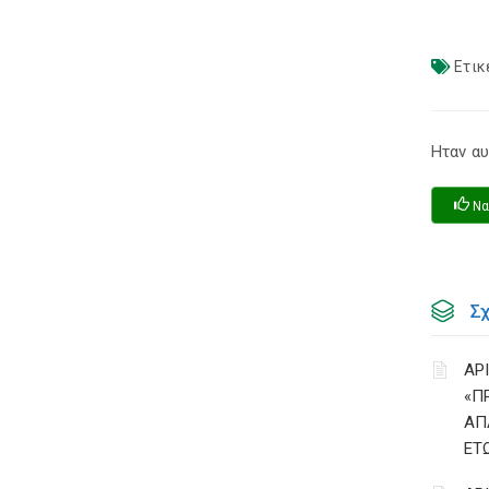
Ετικ
Ηταν αυ
Να
Σ
ΑΡ
«Π
ΑΠ
ΕΤ