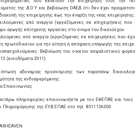
ρηµατίες που έκλεισαν την επιχείρησή τους την τελε
εύµατος της ∆.Ο.Υ και βεβαίωση ΟΑΕ∆ ότι δεν έχει πραγµατοπ
διακοπή της επιχείρησης έως την έναρξη της νέας επιχείρησης.
ύµενες από ανεργία (εργαζόµενες σε επιχειρήσεις που β
αφο αγωγής επίσχεσης εργασίας στο όνοµα του δικαιούχου.
ύµενες από ανεργία (εργαζόµενες σε επιχειρήσεις που έχου
η πρωτοδικείου για την αίτηση ή απόφαση υπαγωγής της επιχε
ασχολούµενες: Βεβαίωση του οικείου ασφαλιστικού φορέα κ
12 (εισοδήµατα 2011).
ίπτωση αδυναµίας προσκόµισης των παραπάνω δικαιολογ
ιµότητα της ενδιαφερόµενης.
α Επικοινωνίας
ραιτέρω πληροφορίες επικοινωνήστε µε τον ΕΦΕΠΑΕ και τους 
ο Πληροφόρησης της ΕΥ∆ ΕΠΑΕ στο τηλ. 8011136300.
TAXHEAVEN