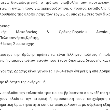
ύµενα δικαιολογητικά, ο τρόπος υποβολής των προτάσεων,
εων, η ένταξή τους για χρηµατοδότηση, ο τρόπος καταβολής 
λούθησης της υλοποίησης των έργων, οι υποχρεώσεις των δικα
ρειες:
λικής Μακεδονίας & Θράκης,Βορείου Αιγαίου,Δυτι
Πελοποννήσου,Κρήτης,
θέσεις Συμμετοχής
αιούχοι της ∆ράσης πρέπει να είναι Έλληνες πολίτες ή πολ
είς ή υπήκοοι τρίτων χωρών που έχουν δικαίωµα διαµονής και
χοι της ∆ράσης είναι γυναίκες 18-64 ετών άνεργες ή απειλούµ
ην ιδιότητα της ανέργου, ή
πολυθεί την τελευταία τριετία και βρίσκονται σε αναζήτηση ε
κλείσει την ατοµική ή προσωπική τους επιχείρηση κατ
ηµατική δραστηριότητα και δεν απασχολούνται µε σύµβαση εξαρ