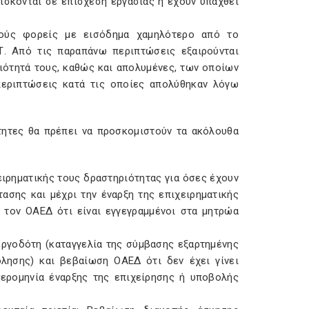
ίσκονται σε επίσχεση εργασίας ή έχουν υπαχθεί
ύς φορείς µε εισόδηµα χαµηλότερο από το
Τ. Από τις παραπάνω περιπτώσεις εξαιρούνται
ιότητά τους, καθώς και απολυµένες, των οποίων
περιπτώσεις κατά τις οποίες απολύθηκαν λόγω
τητες θα πρέπει να προσκοµιστούν τα ακόλουθα
ειρηµατικής τους δραστηριότητας για όσες έχουν
τασης και µέχρι την έναρξη της επιχειρηµατικής
 τον ΟΑΕ∆ ότι είναι εγγεγραµµένοι στα µητρώα
ργοδότη (καταγγελία της σύµβασης εξαρτηµένης
λησης) και βεβαίωση ΟΑΕ∆ ότι δεν έχει γίνει
εροµηνία έναρξης της επιχείρησης ή υποβολής