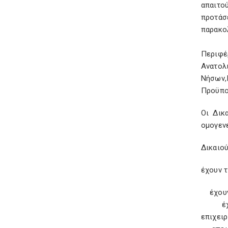
απαιτο
προτάσ
παρακο
Περιφέ
Ανατο
Νήσων,
Προϋπο
Οι ∆ικ
οµογεν
∆ικαιού
έχουν τ
έχουν α
έχουν 
επιχειρ