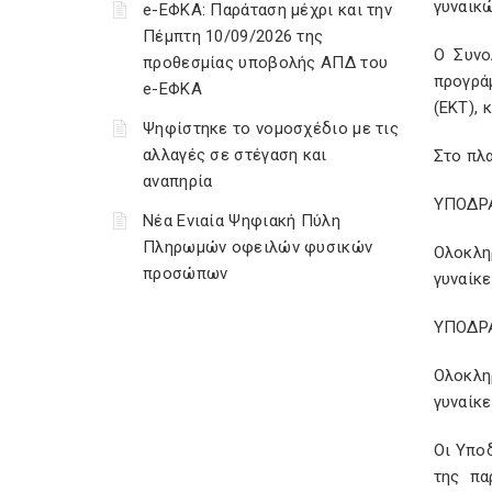
γυναικώ
e-ΕΦΚΑ: Παράταση μέχρι και την
Πέμπτη 10/09/2026 της
Ο Συνο
προθεσμίας υποβολής ΑΠΔ του
προγρά
e-ΕΦΚΑ
(ΕΚΤ), 
Ψηφίστηκε το νομοσχέδιο με τις
αλλαγές σε στέγαση και
Στο πλ
αναπηρία
ΥΠΟ∆Ρ
Νέα Ενιαία Ψηφιακή Πύλη
Πληρωμών οφειλών φυσικών
Ολοκλη
προσώπων
γυναίκε
ΥΠΟ∆Ρ
Ολοκλη
γυναίκε
Οι Υπο
της πα