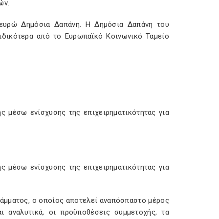
ών.
 ευρώ ∆ηµόσια ∆απάνη. Η ∆ηµόσια ∆απάνη του
ιδικότερα από το Ευρωπαϊκό Κοινωνικό Ταµείο
ς µέσω ενίσχυσης της επιχειρηµατικότητας για
ς µέσω ενίσχυσης της επιχειρηµατικότητας για
ράµµατος, ο οποίος αποτελεί αναπόσπαστο µέρος
 αναλυτικά, οι προϋποθέσεις συµµετοχής, τα