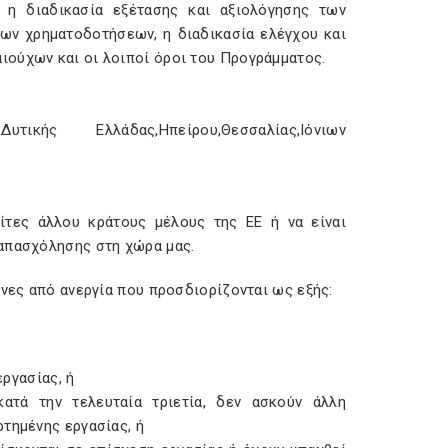
 η διαδικασία εξέτασης και αξιολόγησης των
των χρηµατοδοτήσεων, η διαδικασία ελέγχου και
ιούχων και οι λοιποί όροι του Προγράµµατος.
κής Ελλάδας,Ηπείρου,Θεσσαλίας,Ιόνιων
ίτες άλλου κράτους µέλους της ΕΕ ή να είναι
 απασχόλησης στη χώρα µας.
ενες από ανεργία που προσδιορίζονται ως εξής:
ργασίας, ή
ά την τελευταία τριετία, δεν ασκούν άλλη
τηµένης εργασίας, ή