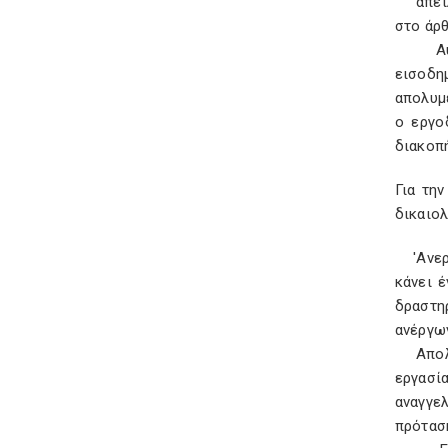
απειλο
στο άρθ
Αυτοα
εισοδη
απολυµ
ο εργο
διακοπή
Για τη
δικαιολ
'Ανεργε
κάνει έ
δραστη
ανέργω
Απολυµ
εργασί
αναγγε
πρότασ