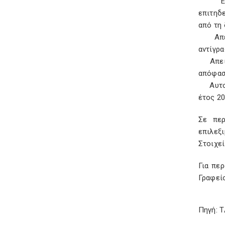
Επιχει
επιτηδ
από τη 
Απειλο
αντίγρ
Απειλο
απόφασ
Αυτοαπ
έτος 20
Σε περ
επιλεξ
Στοιχεί
Για πε
Γραφεί
Πηγή: 