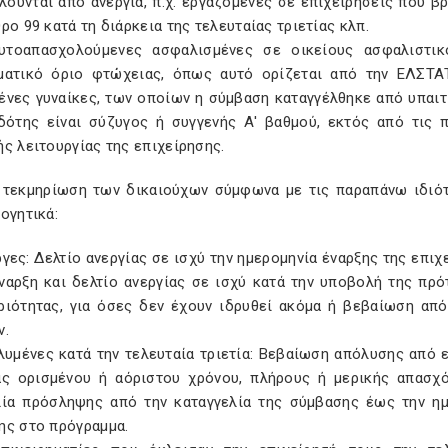
ύνται από ανεργία, π.χ. εργαζόµενες σε επιχειρήσεις που βρ
ρο 99 κατά τη διάρκεια της τελευταίας τριετίας κλπ.
πασχολούµενες ασφαλισµένες σε οικείους ασφαλιστικο
µατικό όριο φτώχειας, όπως αυτό ορίζεται από την ΕΛΣΤΑ
ένες γυναίκες, των οποίων η σύµβαση καταγγέλθηκε από υπαιτ
δότης είναι σύζυγος ή συγγενής Α' βαθµού, εκτός από τις 
ς λειτουργίας της επιχείρησης.
ν τεκµηρίωση των δικαιούχων σύµφωνα µε τις παραπάνω ιδιό
ογητικά:
ς: ∆ελτίο ανεργίας σε ισχύ την ηµεροµηνία έναρξης της επιχ
ναρξη και δελτίο ανεργίας σε ισχύ κατά την υποβολή της πρό
ριότητας, για όσες δεν έχουν ιδρυθεί ακόµα ή βεβαίωση από
ν.
ένες κατά την τελευταία τριετία: Βεβαίωση απόλυσης από ε
ας ορισµένου ή αόριστου χρόνου, πλήρους ή µερικής απασχό
λία πρόσληψης από την καταγγελία της σύµβασης έως την ηµ
ης στο πρόγραµµα.