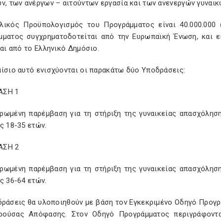
ν, των ανέργων – αιτούντων εργασία και των ανενεργών γυναικ
λικός Προϋπολογισµός του Προγράµµατος είναι 40.000.000
µµατος συγχρηµατοδοτείται από την Ευρωπαϊκή Ένωση, και ε
και από το Ελληνικό ∆ηµόσιο.
αίσιο αυτό ενισχύονται οι παρακάτω δύο Υποδράσεις:
ΑΣΗ 1
ρωµένη παρέµβαση για τη στήριξη της γυναικείας απασχόληση
ς 18-35 ετών.
ΑΣΗ 2
ρωµένη παρέµβαση για τη στήριξη της γυναικείας απασχόληση
ς 36-64 ετών.
δράσεις θα υλοποιηθούν µε βάση τον Εγκεκριµένο Οδηγό Προγ
ρούσας Απόφασης. Στον Οδηγό Προγράµµατος περιγράφονται