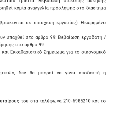
υταία τριετία: Βεβαίωση διακοπής άσκησης
οιηθεί καµία αναγγελία πρόσληψης στο διάστηµα
ρίσκονται σε επίσχεση εργασίας): Θεωρηµένο
ν υπαχθεί στο άρθρο 99: Βεβαίωση εργοδότη /
ίρησης στο άρθρο 99.
αι Εκκαθαριστικό Σηµείωµα για το οικονοµικό
ητικών, δεν θα µπορεί να γίνει αποδεκτή η
εταίρους του στα τηλέφωνα 210-6985210 και το