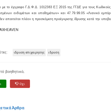
 με το έγγραφο Γ.Δ.Φ.Δ. 1012383 ΕΞ 2015 της ΓΓΔΕ για τους Κωδικούς 
ρισμένων ενδυμάτων και υποδημάτων» και 47.79.99.05 «Λιανικό εμπό
 δεν απαιτείται πλέον η προσκόμιση προέγκρισης ίδρυσης κατά την υπ
TAXHEAVEN
έτες:
ιδρυση επιχειρησης
ιδρυση
τό βοηθητικό;
ι
Οχι
χετικά Άρθρα