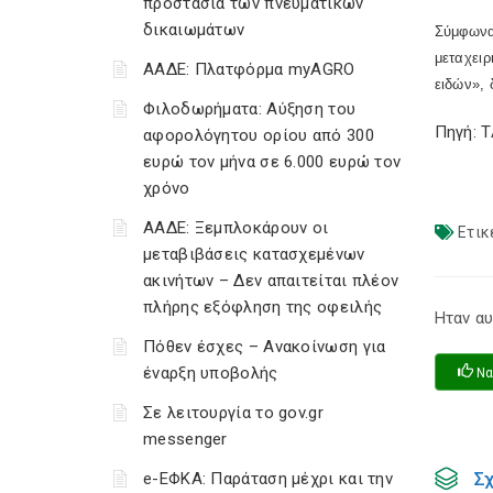
προστασία των πνευματικών
δικαιωμάτων
Σύμφωνα
μεταχει
ΑΑΔΕ: Πλατφόρμα myAGRO
ειδών»,
Φιλοδωρήματα: Αύξηση του
Πηγή: 
αφορολόγητου ορίου από 300
ευρώ τον μήνα σε 6.000 ευρώ τον
χρόνο
ΑΑΔΕ: Ξεμπλοκάρουν οι
Ετικ
μεταβιβάσεις κατασχεμένων
ακινήτων – Δεν απαιτείται πλέον
πλήρης εξόφληση της οφειλής
Ηταν αυ
Πόθεν έσχες – Ανακοίνωση για
έναρξη υποβολής
Να
Σε λειτουργία το gov.gr
messenger
Σ
e-ΕΦΚΑ: Παράταση μέχρι και την