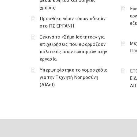
μέσω κινητού και οδηγίες
χρήσης
Έρε
εργ
Προσθήκη νέων τύπων αδειών
εξ
στο ΠΣ ΕΡΓΑΝΗ
Ξεκινά το «Σήμα Ισότητας» για
Μέχ
επιχειρήσεις που εφαρμόζουν
Πάσ
πολιτικές ίσων ευκαιριών στην
εργασία
Υπερψηφίστηκε το νομοσχέδιο
ΈΤ
για την Τεχνητή Νοημοσύνη
ΕΙ
(AIAct)
ΑΙ