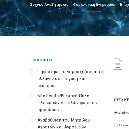
Συχνές Αναζητήσεις:
Φορολογικη Ενημέρωση
,
Επιχ
Πρόσφατα
Ψηφίστηκε το νομοσχέδιο με τις
αλλαγές σε στέγαση και
αναπηρία
Νέα Ενιαία Ψηφιακή Πύλη
ΟΕΕ: Ν
Πληρωμών οφειλών φυσικών
προσώπων
Ανακοίνω
Αναβάθμιση του Μητρώου
Το Οικον
Αγροτών και Αγροτικών