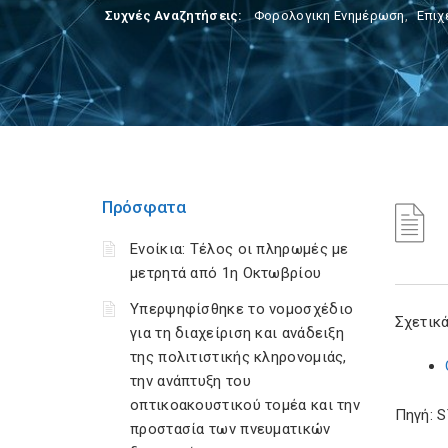
Συχνές Αναζητήσεις:
Φορολογικη Ενημέρωση
,
Επιχ
Πρόσφατα
Ενοίκια: Τέλος οι πληρωμές με
μετρητά από 1η Οκτωβρίου
Υπερψηφίσθηκε το νομοσχέδιο
Σχετικά
για τη διαχείριση και ανάδειξη
της πολιτιστικής κληρονομιάς,
την ανάπτυξη του
οπτικοακουστικού τομέα και την
Πηγή: 
προστασία των πνευματικών