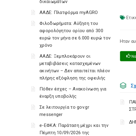
δικαιωμάτων
ΑΑΔΕ: Πλατφόρμα myAGRO
Ετικ
Φιλοδωρήματα: Αύξηση του
αφορολόγητου ορίου από 300
ευρώ τον μήνα σε 6.000 ευρώ τον
Ηταν αυ
χρόνο
ΑΑΔΕ: Ξεμπλοκάρουν οι
Να
μεταβιβάσεις κατασχεμένων
ακινήτων – Δεν απαιτείται πλέον
πλήρης εξόφληση της οφειλής
Σ
Πόθεν έσχες – Ανακοίνωση για
έναρξη υποβολής
ΠΑ
Σε λειτουργία το gov.gr
ΣΤ
messenger
ΔΗ
e-ΕΦΚΑ: Παράταση μέχρι και την
Πέμπτη 10/09/2026 της