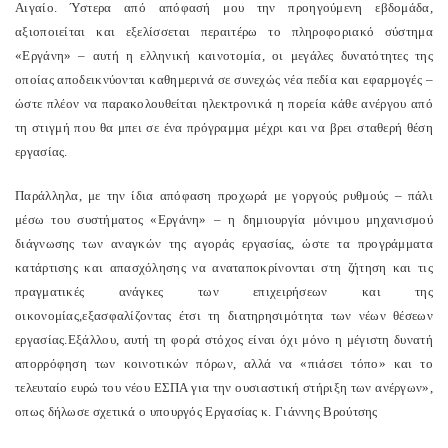
Αιγαίο. Ύστερα από απόφασή μου την προηγούμενη εβδομάδα,
αξιοποιείται και εξελίσσεται περαιτέρω το πληροφοριακό σύστημα
«Εργάνη» – αυτή η ελληνική καινοτομία, οι μεγάλες δυνατότητες της
οποίας αποδεικνύονται καθημερινά σε συνεχώς νέα πεδία και εφαρμογές –
ώστε πλέον να παρακολουθείται ηλεκτρονικά η πορεία κάθε ανέργου από
τη στιγμή που θα μπει σε ένα πρόγραμμα μέχρι και να βρει σταθερή θέση
εργασίας.
Παράλληλα, με την ίδια απόφαση προχωρά με γοργούς ρυθμούς – πάλι
μέσω του συστήματος «Εργάνη» – η δημιουργία μόνιμου μηχανισμού
διάγνωσης των αναγκών της αγοράς εργασίας, ώστε τα προγράμματα
κατάρτισης και απασχόλησης να αναταποκρίνονται στη ζήτηση και τις
πραγματικές ανάγκες των επιχειρήσεων και της
οικονομίας,εξασφαλίζοντας έτσι τη διατηρησιμότητα των νέων θέσεων
εργασίας.Εξάλλου, αυτή τη φορά στόχος είναι όχι μόνο η μέγιστη δυνατή
απορρόφηση των κοινοτικών πόρων, αλλά να «πιάσει τόπο» και το
τελευταίο ευρώ του νέου ΕΣΠΑ για την ουσιαστική στήριξη των ανέργων»,
o
πως δήλωσε σχετικά ο υπουργός Εργασίας κ. Γιάννης Βρούτσης