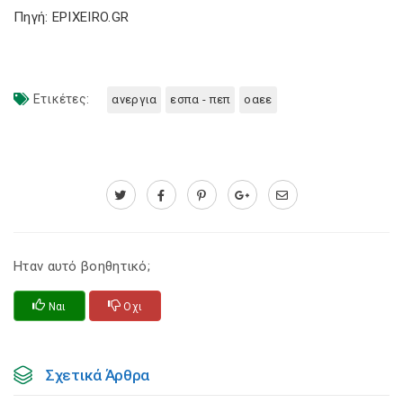
Πηγή: EPIXEIRO.GR
Ετικέτες:
ανεργια
εσπα - πεπ
οαεε
Ηταν αυτό βοηθητικό;
Ναι
Οχι
Σχετικά Άρθρα