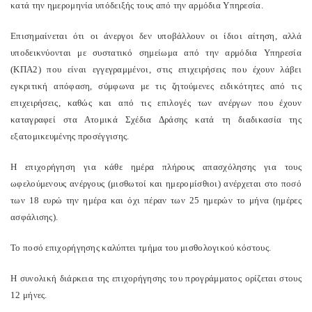
κατά την ημερομηνία υπόδειξής τους από την αρμόδια Υπηρεσία.
Επισημαίνεται ότι οι άνεργοι δεν υποβάλλουν οι ίδιοι αίτηση, αλλά
υποδεικνύονται με συστατικό σημείωμα από την αρμόδια Υπηρεσία
(ΚΠΑ2) που είναι εγγεγραμμένοι, στις επιχειρήσεις που έχουν λάβει
εγκριτική απόφαση, σύμφωνα με τις ζητούμενες ειδικότητες από τις
επιχειρήσεις, καθώς και από τις επιλογές των ανέργων που έχουν
καταγραφεί στα Ατομικά Σχέδια Δράσης κατά τη διαδικασία της
εξατομικευμένης προσέγγισης.
Η επιχορήγηση για κάθε ημέρα πλήρους απασχόλησης για τους
ωφελούμενους ανέργους (μισθωτοί και ημερομίσθιοι) ανέρχεται στο ποσό
των 18 ευρώ την ημέρα και όχι πέραν των 25 ημερών το μήνα (ημέρες
ασφάλισης).
Το ποσό επιχορήγησης καλύπτει τμήμα του μισθολογικού κόστους.
Η συνολική διάρκεια της επιχορήγησης του προγράμματος ορίζεται στους
12 μήνες.