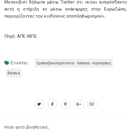
Μοσκοβισί δήλωσε μέσω Twitter ότι «είναι ευπρόσδεκτη
αυτή η στήριξη εν μέσω ανάκαμψης στην Ευρωζώνη,
περιορίζοντας του κινδύνους αποπληθωρισμού».
Πηγή: AΠE-MΠΕ
Ετικέτες:
τραπεζικα προϊοντα - δανεια - εγγυησεις
δανεια
Ηταν αυτό βοηθητικό;