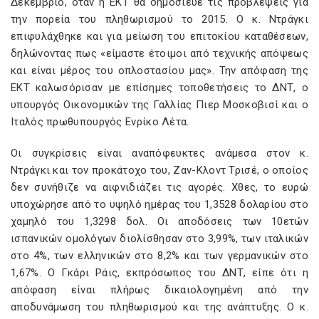
Δεκέμβριο, όταν η ΕΚΤ θα δημοσίευε τις προβλέψεις για
την πορεία του πληθωρισμού το 2015. Ο κ. Ντράγκι
επιφυλάχθηκε και για μείωση του επιτοκίου καταθέσεων,
δηλώνοντας πως «είμαστε έτοιμοι από τεχνικής απόψεως
και είναι μέρος του οπλοστασίου μας». Την απόφαση της
ΕΚΤ καλωσόρισαν με επίσημες τοποθετήσεις το ΔΝΤ, ο
υπουργός Οικονομικών της Γαλλίας Πιερ Μοσκοβισί και ο
Ιταλός πρωθυπουργός Ενρίκο Λέτα.
Οι συγκρίσεις είναι αναπόφευκτες ανάμεσα στον κ.
Ντράγκι και τον προκάτοχο του, Ζαν-Κλοντ Τρισέ, ο οποίος
δεν συνήθιζε να αιφνιδιάζει τις αγορές. Χθες, το ευρώ
υποχώρησε από το υψηλό ημέρας του 1,3528 δολαρίου στο
χαμηλό του 1,3298 δολ. Οι αποδόσεις των 10ετών
ισπανικών ομολόγων διολίσθησαν στο 3,99%, των ιταλικών
στο 4%, των ελληνικών στο 8,2% και των γερμανικών στο
1,67%. Ο Γκάρι Ράις, εκπρόσωπος του ΔΝΤ, είπε ότι η
απόφαση είναι πλήρως δικαιολογημένη από την
αποδυνάμωση του πληθωρισμού και της ανάπτυξης. Ο κ.