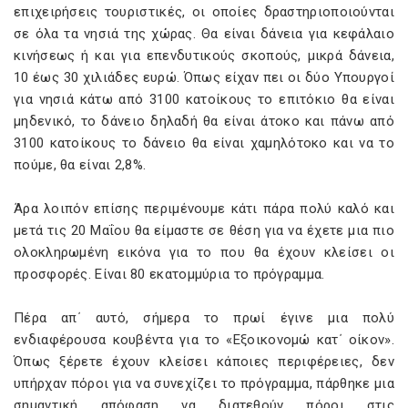
επιχειρήσεις τουριστικές, οι οποίες δραστηριοποιούνται
σε όλα τα νησιά της χώρας. Θα είναι δάνεια για κεφάλαιο
κινήσεως ή και για επενδυτικούς σκοπούς, μικρά δάνεια,
10 έως 30 χιλιάδες ευρώ. Όπως είχαν πει οι δύο Υπουργοί
για νησιά κάτω από 3100 κατοίκους το επιτόκιο θα είναι
μηδενικό, το δάνειο δηλαδή θα είναι άτοκο και πάνω από
3100 κατοίκους το δάνειο θα είναι χαμηλότοκο και να το
πούμε, θα είναι 2,8%.
Άρα λοιπόν επίσης περιμένουμε κάτι πάρα πολύ καλό και
μετά τις 20 Μαΐου θα είμαστε σε θέση για να έχετε μια πιο
ολοκληρωμένη εικόνα για το που θα έχουν κλείσει οι
προσφορές. Είναι 80 εκατομμύρια το πρόγραμμα.
Πέρα απ΄ αυτό, σήμερα το πρωί έγινε μια πολύ
ενδιαφέρουσα κουβέντα για το «Εξοικονομώ κατ΄ οίκον».
Όπως ξέρετε έχουν κλείσει κάποιες περιφέρειες, δεν
υπήρχαν πόροι για να συνεχίζει το πρόγραμμα, πάρθηκε μια
σημαντική απόφαση να διατεθούν πόροι στις