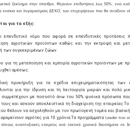
ηματικό ξεκίνημα στην ύπαιθρο. Φέρνουν επιδοτήσεις έως 50%, ενώ καλ
α ενοίκια και λογαριασμούς ΔΕΚΟ, των επιχειρήσεων που θα ανοίξουν νέο
ται για τα εξής:
ο επενδυτικό νόμο που αφορά σε επενδυτικές προτάσεις πο
ίηση αγροτικών προϊόντων καθώς και την εκτροφή και με
ή των συγκεκριμένων ζώων.
ρο για τη μεταποίηση και εμπορία αγροτικών προϊόντων με π
υχθεί αμέσως.
δική προκήρυξη για τα σχέδια επιχειρηματικότητας τω
λονται για την ίδρυση και τη λειτουργία μικρών και πολύ μ
 συμμετέχουν με ποσοστό άνω του 50% φυσικά πρόσωπα που
 τους και ασκούν αποκλειστικά τη διαχείριση της εταιρείας.Τ
που θέλουν να ασχοληθούν με τον πρωτογενή τομέα και βασική
παραμείνουν αγρότες για 10 χρόνια.Τα προγράμματα
Leader
που απ
ά τόπους αναπτυξιακές εταιρείες ανά τακτικά χρονικά διαστήματα σε δ