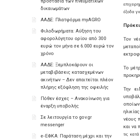
προστασία των πνευματικών
επιχειρ
δικαιωμάτων
έξοδα γι
ΑΑΔΕ: Πλατφόρμα myAGRO
Πρόκει
Φιλοδωρήματα: Αύξηση του
αφορολόγητου ορίου από 300
Τον νέ
ευρώ τον μήνα σε 6.000 ευρώ τον
μεταπο
χρόνο
εκτροφ
ΑΑΔΕ: Ξεμπλοκάρουν οι
Το μέτ
μεταβιβάσεις κατασχεμένων
προκηρ
ακινήτων – Δεν απαιτείται πλέον
πλήρης εξόφληση της οφειλής
Την ει
υποβάλ
Πόθεν έσχες – Ανακοίνωση για
οποίων
έναρξη υποβολής
ηλικίας
Σε λειτουργία το gov.gr
νέους 
messenger
και να 
τις κατ
e-ΕΦΚΑ: Παράταση μέχρι και την