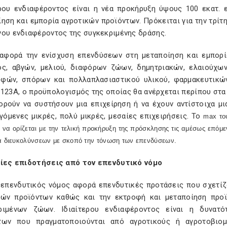
ερου ενδιαφέροντος είναι η νέα προκήρυξη ύψους 100 εκατ.
ηση και εμπορία αγροτικών προϊόντων. Πρόκειται για την τρί
νου ενδιαφέροντος της συγκεκριμένης δράσης.
αφορά την ενίσχυση επενδύσεων στη μεταποίηση και εμπορί
ος, αβγών, μελιού, διαφόρων ζώων, δημητριακών, ελαιούχων
φών, σπόρων και πολλαπλασιαστικού υλικού, φαρμακευτικώ
123Α, ο προϋπολογισμός της οποίας θα ανέρχεται περίπου στα 1
ορούν να συστήσουν μια επιχείρηση ή να έχουν αντίστοιχα μια
γόμενες μικρές, πολύ μικρές, μεσαίες επιχειρήσεις. Το
max
του
 να ορίζεται με την τελική προκήρυξη της πρόσκλησης τις αμέσως επόμεν
ρά διευκολύνσεων με σκοπό την τόνωση των επενδύσεων.
αίες επιδοτήσεις από τον επενδυτικό νόμο
 επενδυτικός νόμος αφορά επενδυτικές προτάσεις που σχετίζο
κών προϊόντων καθώς και την εκτροφή και μεταποίηση προ
ριμένων ζώων. Ιδιαίτερου ενδιαφέροντος είναι η δυνατό
των που πραγματοποιούνται από αγροτικούς ή αγροτοβιομ