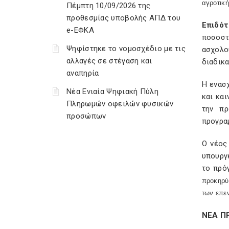
αγροτική
Πέμπτη 10/09/2026 της
προθεσμίας υποβολής ΑΠΔ του
Επιδότ
e-ΕΦΚΑ
ποσοστ
Ψηφίστηκε το νομοσχέδιο με τις
ασχολο
αλλαγές σε στέγαση και
διαδικα
αναπηρία
Η ενασ
Νέα Ενιαία Ψηφιακή Πύλη
και κα
Πληρωμών οφειλών φυσικών
την πρ
προσώπων
προγρα
Ο νέος
υπουργε
το πρό
προκηρύσ
των επεν
ΝΕΑ ΠΡ