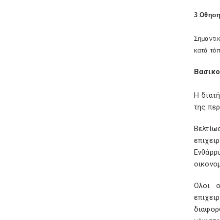
3 Ωθησ
Σημαντι
κατά τόπ
Βασικο
Η διατ
της περ
Βελτίω
επιχειρ
Ενθάρρ
οικονο
Ολοι ο
επιχει
διαφορ