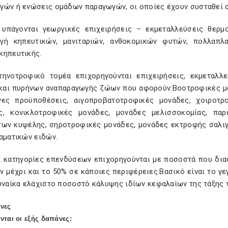
γών ή ενώσεις ομάδων παραγωγών, οι οποίες έχουν συσταθεί σ
 υπάγονται γεωργικές επιχειρήσεις – εκμεταλλεύσεις θερμο
γή κηπευτικών, μανιταριών, ανθοκομικών φυτών, πολλαπλ
κηπευτικής.
τηνοτροφικό τομέα επιχορηγούνται επιχειρήσεις, εκμεταλλ
και πυρήνων αναπαραγωγής ζώων που αφορούν:Βοοτροφικές μ
νες προϋποθέσεις, αιγοπροβατοτροφικές μονάδες, χοιροτρ
ς, κονικλοτροφικές μονάδες, μονάδες μελισσοκομίας, πα
των κυψέλης, σηροτροφικές μονάδες, μονάδες εκτροφής σαλι
αματικών ειδών.
ι κατηγορίες επενδύσεων επιχορηγούνται με ποσοστά που δια
 μέχρι και το 50% σε κάποιες περιφέρειες.Βασικό είναι το γε
γυναίκα ελάχιστο ποσοστό κάλυψης ιδίων κεφαλαίων της τάξης 
άνες
νται οι εξής δαπάνες: