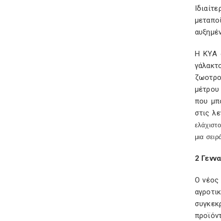
Ιδιαίτ
μεταποί
αυξημέ
Η ΚΥΑ 
γάλακτ
ζωοτρο
μέτρου 
που μπ
στις λε
ελάχιστο
μια σει
2 Γενν
Ο νέος
αγροτι
συγκεκ
προϊόν