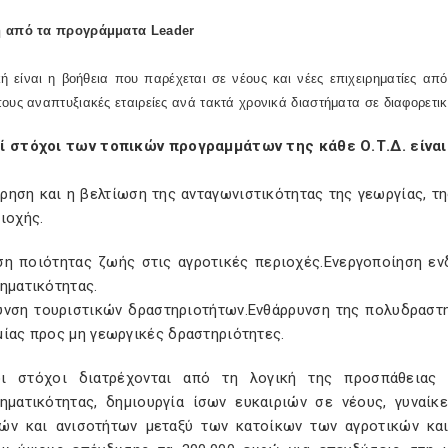
η από τα προγράμματα
Leader
κή είναι η βοήθεια που παρέχεται σε νέους και νέες επιχειρηματίες α
ους αναπτυξιακές εταιρείες ανά τακτά χρονικά διαστήματα σε διαφορετικ
ί στόχοι των τοπικών προγραμμάτων της κάθε Ο.Τ.Δ. είναι 
ήρηση και η βελτίωση της ανταγωνιστικότητας της γεωργίας, τ
ιοχής.
ση ποιότητας ζωής στις αγροτικές περιοχές.Ενεργοποίηση εν
ηματικότητας.
υνση τουριστικών δραστηριοτήτων.Ενθάρρυνση της πολυδραστη
μίας προς μη γεωργικές δραστηριότητες.
ι στόχοι διατρέχονται από τη λογική της προσπάθειας 
ρηματικότητας, δημιουργία ίσων ευκαιριών σε νέους, γυναί
ών και ανισοτήτων μεταξύ των κατοίκων των αγροτικών και