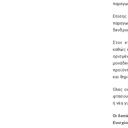
παραγω
Επίσης
παραγω
δενδρο
Στον κ
καθώς 
ορισμέ
μονάδε
προϊόν
και θηρ
Ολες ο
φτάσουν
ή νέα 
Οι δαπ
Ενισχύο