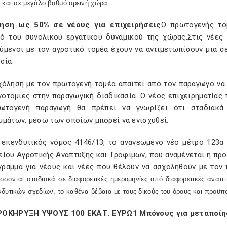
 και σε μεγάλο βαθμό ορεινή χώρα.
ηση ως 50% σε νέους για επιχειρήσεις
Ο πρωτογενής το
ό του συνολικού εργατικού δυναμικού της χώρας.Στις νέες 
ύμενοι με τον αγροτικό τομέα έχουν να αντιμετωπίσουν μια σ
σία.
χόληση με τον πρωτογενή τομέα απαιτεί από τον παραγωγό να 
ινοτομίες στην παραγωγική διαδικασία. Ο νέος επιχειρηματίας
ωτογενή παραγωγή θα πρέπει να γνωρίζει ότι σταδιακά 
μμάτων, μέσω των οποίων μπορεί να ενισχυθεί.
 επενδυτικός νόμος 4146/13, το ανανεωμένο νέο μέτρο 123α
ίου Αγροτικής Ανάπτυξης και Τροφίμων, που αναμένεται η προ
γραμμα για νέους και νέες που θέλουν να ασχοληθούν με τον
σονται σταδιακά σε διαφορετικές ημερομηνίες από διαφορετικές αναπτυ
δυτικών σχεδίων, το καθένα βέβαια με τους δικούς του όρους και προϋπ
ΟΚΗΡΥΞΗ ΥΨΟΥΣ 100 ΕΚΑΤ. ΕΥΡΩ1 Μπόνους για μεταποίη