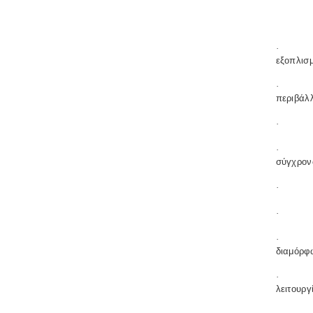
·
εξοπλισ
·
περιβάλ
·
·
σύγχρον
·
·
·
διαμόρφ
·
λειτουργ