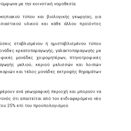
ύμφωνα με την κοινοτική νομοθεσία.
κηπιακού τύπου και βιολογικής γεωργίας, για
ασιαστικού υλικού και κάθε άλλου προϊόντος
εύσεις σταβλισμένου ή ημισταβλισμένου τύπου
ονάδες κρεατοπαραγωγής, γαλακτοπαραγωγής με
οφικές μονάδες χοιρομητέρων, πτηνοτροφικές
ραγωγής μελιού, κεριού μελισσών και λοιπών
γκαριών και τέλος μονάδες εκτροφής θηραμάτων
φέρουν ανά γεωγραφική περιοχή και μπορούν να
γονός ότι απαιτείται από τον ενδιαφερόμενο νέο
του 25% επί του προϋπολογισμού.