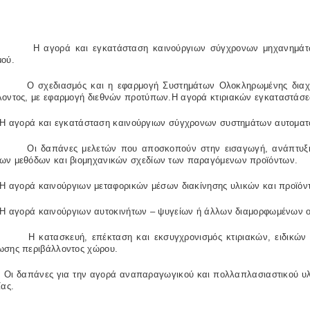
Η
αγορά και εγκατάσταση καινούργιων σύγχρονων μηχανημάτω
μού.
Ο σχεδιασμός και η εφαρμογή Συστημάτων Ολοκληρωμένης διαχεί
λοντος, με εφαρμογή διεθνών προτύπων.Η αγορά κτιριακών εγκαταστάσ
Η αγορά και εγκατάσταση καινούργιων σύγχρονων συστημάτων αυτοματ
Οι δαπάνες μελετών που αποσκοπούν στην εισαγωγή, ανάπτυξη
ων μεθόδων και βιομηχανικών σχεδίων των παραγόμενων προϊόντων.
Η αγορά καινούργιων μεταφορικών μέσων διακίνησης υλικών και προϊόν
Η αγορά καινούργιων αυτοκινήτων – ψυγείων ή άλλων διαμορφωμένων ο
Η κατασκευή, επέκταση και εκσυγχρονισμός κτιριακών, ειδικώ
ωσης περιβάλλοντος χώρου.
Οι δαπάνες για την αγορά αναπαραγωγικού και πολλαπλασιαστικού υλι
ίας.