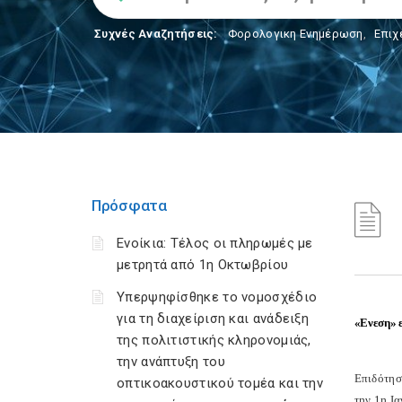
Συχνές Αναζητήσεις:
Φορολογικη Ενημέρωση
,
Επιχ
Πρόσφατα
Ενοίκια: Τέλος οι πληρωμές με
μετρητά από 1η Οκτωβρίου
Υπερψηφίσθηκε το νομοσχέδιο
για τη διαχείριση και ανάδειξη
«Ενεση» ε
της πολιτιστικής κληρονομιάς,
την ανάπτυξη του
Επιδότησ
οπτικοακουστικού τομέα και την
την 1η Ι