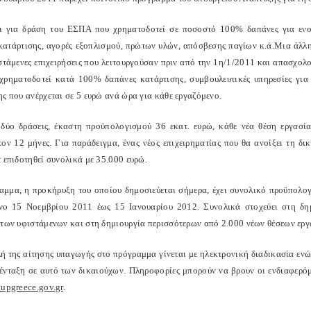
ι για δράση του ΕΣΠΑ που χρηματοδοτεί σε ποσοστό 100% δαπάνες για ενοί
 κατάρτισης, αγορές εξοπλισμού, πρώτων υλών, απόσβεσης παγίων κ.ά.
Μια άλλη
στάμενες επιχειρήσεις που λειτουργούσαν πριν από την 1η/1/2011 και απασχολο
χρηματοδοτεί κατά 100% δαπάνες κατάρτισης, συμβουλευτικές υπηρεσίες για
ς που ανέρχεται σε 5 ευρώ ανά ώρα για κάθε εργαζόμενο.
 δύο δράσεις, έκαστη προϋπολογισμού 36 εκατ. ευρώ, κάθε νέα θέση εργασία
τον 12 μήνες. Για παράδειγμα, ένας νέος επιχειρηματίας που θα ανοίξει τη δικ
 επιδοτηθεί συνολικά με 35.000 ευρώ.
αμμα, η προκήρυξη του οποίου δημοσιεύεται σήμερα, έχει συνολικό προϋπολογ
νο 15 Νοεμβρίου 2011 έως 15 Ιανουαρίου 2012. Συνολικά στοχεύει στη δημ
 των υφιστάμενων και στη δημιουργία περισσότερων από 2.000 νέων θέσεων εργ
ή της αίτησης υπαγωγής στο πρόγραμμα γίνεται με ηλεκτρονική διαδικασία εν
 ένταξη σε αυτό των δικαιούχων. Πληροφορίες μπορούν να βρουν οι ενδιαφερόμ
tupgreece.gov.gr
.