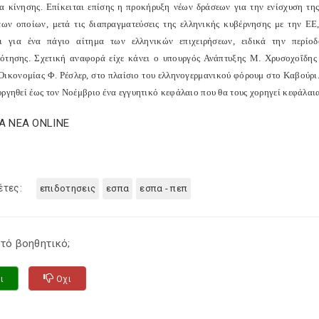
α κίνησης. Επίκειται επίσης η προκήρυξη νέων δράσεων για την ενίσχυση της
των οποίων, μετά τις διαπραγματεύσεις της ελληνικής κυβέρνησης με την ΕΕ
ι για ένα πάγιο αίτημα των ελληνικών επιχειρήσεων, ειδικά την περίοδ
ότησης. Σχετική αναφορά είχε κάνει ο υπουργός Ανάπτυξης Μ. Χρυσοχοΐδης 
ικονομίας Φ. Ρέσλερ, στο πλαίσιο του ελληνογερμανικού φόρουμ στο Καβούρι. Ο
υργηθεί έως τον Νοέμβριο ένα εγγυητικό κεφάλαιο που θα τους χορηγεί κεφάλαια
TA NEA ONLINE
έτες:
επιδοτησεις
εσπα
εσπα - πεπ
τό βοηθητικό;
ι
Οχι