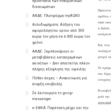
προστασία των πνευματικών
δικαιωμάτων
Πρόκειτα
ΑΑΔΕ: Πλατφόρμα myAGRO
σχεδίου,
ευρώ υφι
Φιλοδωρήματα: Αύξηση του
η δράση 
αφορολόγητου ορίου από 300
κατάρτιση
ευρώ τον μήνα σε 6.000 ευρώ τον
χρόνο
Και στις
ΑΑΔΕ: Ξεμπλοκάρουν οι
τουλάχισ
μεταβιβάσεις κατασχεμένων
μπορεί να
ακινήτων – Δεν απαιτείται πλέον
Το πρόγρ
πλήρης εξόφληση της οφειλής
στο δίμη
Πόθεν έσχες – Ανακοίνωση για
ενίσχυση
έναρξη υποβολής
Η υποβολ
Σε λειτουργία το gov.gr
μετά την
messenger
www.star
e-ΕΦΚΑ: Παράταση μέχρι και την