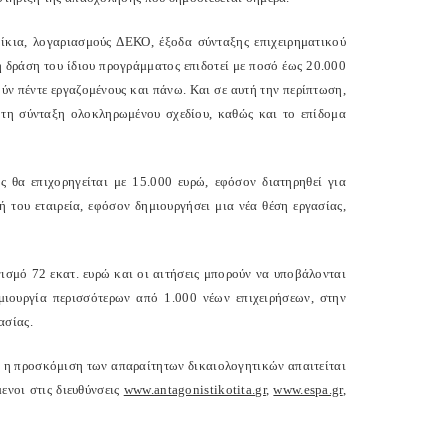
κια, λογαριασμούς ΔΕΚΟ, έξοδα σύνταξης επιχειρηματικού
 δράση του ίδιου προγράμματος επιδοτεί με ποσό έως 20.000
ύν πέντε εργαζομένους και πάνω. Και σε αυτή την περίπτωση,
 τη σύνταξη ολοκληρωμένου σχεδίου, καθώς και το επίδομα
ς θα επιχορηγείται με 15.000 ευρώ, εφόσον διατηρηθεί για
ή του εταιρεία, εφόσον δημιουργήσει μια νέα θέση εργασίας,
ισμό 72 εκατ. ευρώ και οι αιτήσεις μπορούν να υποβάλονται
ιουργία περισσότερων από 1.000 νέων επιχειρήσεων, στην
ασίας.
ώ η προσκόμιση των απαραίτητων δικαιολογητικών απαιτείται
ενοι στις διευθύνσεις
www.antagonistikotita.gr
,
www.espa.gr
,