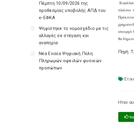
Πέμπτη 10/09/2026 της
Κεφάλαι
προθεσμίας υποβολής ΑΠΔ του
πλαίσιο 
e-ΕΦΚΑ
Πρόκειτα
χρηματοδ
Ψηφίστηκε το νομοσχέδιο με τις
υπουργό Ο
αλλαγές σε στέγαση και
θα δημιο
αναπηρία
Πηγή: 
Νέα Ενιαία Ψηφιακή Πύλη
Πληρωμών οφειλών φυσικών
προσώπων
Ετικ
Ηταν αυ
Να