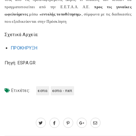
πραγματοποιείται από την Ε.Ε.Τ.Α.Α. Α.Ε.
προς τις γυναίκες
ωφελούμενες
μέσω
«εντολής τοποθέτησης»
, σύμφωνα με τις διαδικασίες
που εξειδικεύονται στην Πρόσκληση
Σχετικά Αρχεία:
ΠΡΟΚΗΡΥΞH
Πηγή: ESPA.GR
Ετικέτες:
εσπα
εσπα - πεπ