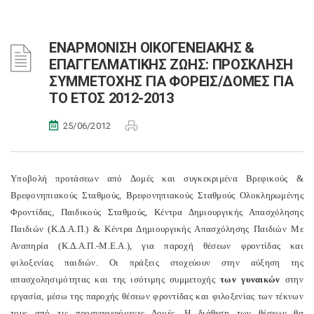
ΕΝΑΡΜΟΝΙΣΗ ΟΙΚΟΓΕΝΕΙΑΚΗΣ &
ΕΠΑΓΓΕΛΜΑΤΙΚΗΣ ΖΩΗΣ: ΠΡΟΣΚΛΗΣΗ
ΣΥΜΜΕΤΟΧΗΣ ΓΙΑ ΦΟΡΕΙΣ/ΔΟΜΕΣ ΓΙΑ
ΤΟ ΕΤΟΣ 2012-2013
25/06/2012
Υποβολή προτάσεων από Δομές και συγκεκριμένα Βρεφικούς &
Βρεφονηπιακούς Σταθμούς, Βρεφονηπιακούς Σταθμούς Ολοκληρωμένης
Φροντίδας, Παιδικούς Σταθμούς, Κέντρα Δημιουργικής Απασχόλησης
Παιδιών (Κ.Δ.Α.Π.) & Κέντρα Δημιουργικής Απασχόλησης Παιδιών Με
Αναπηρία (Κ.Δ.Α.Π.-Μ.Ε.Α.), για παροχή θέσεων φροντίδας και
φιλοξενίας παιδιών. Οι πράξεις στοχεύουν στην αύξηση της
απασχολησιμότητας και της ισότιμης συμμετοχής
των γυναικών
στην
εργασία, μέσω της παροχής θέσεων φροντίδας και φιλοξενίας των τέκνων
τους από τις προαναφερόμενες Δομές. Η διάθεση των θέσεων θα