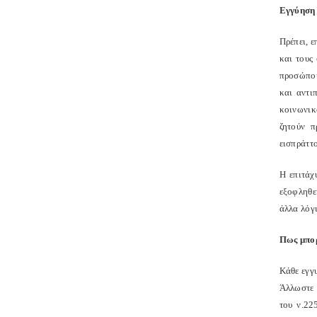
Εγγύηση 
Πρέπει, 
και τους
προσώπου
και αντι
κοινωνικό
ζητούν π
εισπρά
Η επιτάχ
εξοφληθε
άλλα λόγι
Πως μπορ
Κάθε εγγυ
Άλλωστε 
του ν.22