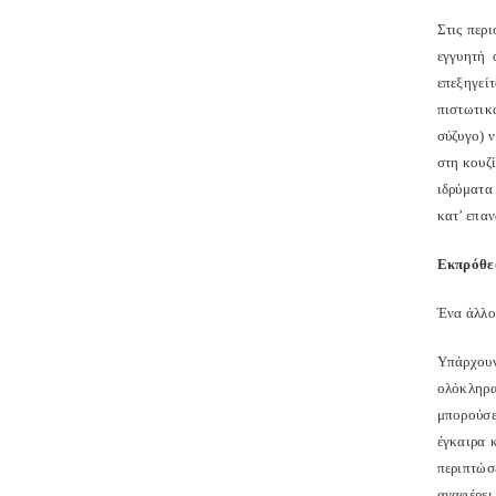
Στις περι
εγγυητή 
επεξηγεί
πιστωτικ
σύζυγο) 
στη κουζί
ιδρύματα
κατ’ επα
Εκπρόθεσ
Ένα άλλο
Υπάρχουν
ολόκληρα 
μπορούσε
έγκαιρα 
περιπτώσ
αναφέρει