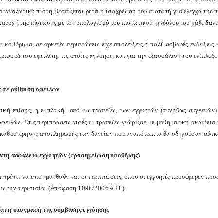
καταναλωτική πίστη, θεσπίζεται ρητά η υποχρέωση του πιστωτή για έλεγχο της 
 παροχή της πίστωσης με τον υπολογισμό του πιστωτικού κινδύνου του κάθε δ
τικό ίδρυμα, σε αρκετές περιπτώσεις είχε αποδείξεις ή πολύ σοβαρές ενδείξει
ριφορά του οφειλέτη, τις οποίες αγνόησε, και για την εξασφάλισή του ενέπλεξε
 σε ρύθμιση οφειλών
ική επίσης, η εμπλοκή από τις τράπεζες, των εγγυητών (συνήθως συγγενών
οφειλών. Στις περιπτώσεις αυτές οι τράπεζες γνώριζαν με μαθηματική ακρίβεια
ες καθυστέρησης αποπληρωμής των δανείων που αναπότρεπτα θα οδηγούσαν τελικ
ατη ασφάλεια εγγυητών (προσημείωση υποθήκης)
α πρέπει να επισημανθούν και οι περιπτώσεις, όπου οι εγγυητές προσέφεραν πρ
ους την περιουσία. (Απόφαση 1096/2006 Α.Π.).
και η υπογραφή της σύμβασης εγγύησης