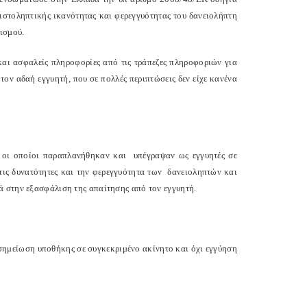
πιστοληπτικής ικανότητας και φερεγγυότητας του δανειολήπτη
ανεισμού.
ς και ασφαλείς πληροφορίες από τις τράπεζες πληροφοριών για
 τον αδαή εγγυητή, που σε πολλές περιπτώσεις δεν είχε κανένα
) οι οποίοι παραπλανήθηκαν και υπέγραψαν ως εγγυητές σε
 τις δυνατότητες και την φερεγγυότητα των δανειοληπτών και
ά στην εξασφάλιση της απαίτησης από τον εγγυητή.
οσημείωση υποθήκης σε συγκεκριμένο ακίνητο και όχι εγγύηση