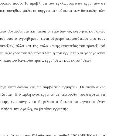
τούμενο ποσό. Το πρόβλημα των εγκλωβισμένων εγγυητών σε
λίτες, συνήθως μάλιστα συγγενικά πρόσωπα των δανειοληπτών
τω από συναισθηματική πίεση υπέγραψαν ως εγγυητές και όπως
τον οποίο εγγυήθηκαν, είναι σίγουρα περισσότεροι από τους
ραπεζών, αλλά και της πολύ κακής εποπτείας του τραπεζικού
το αξιόχρεο του πρωτοφειλέτη ή του εγγυητή και χορηγούσαν
ύ πλαισίου δανειοδότησης, εγγυήσεων και εκποιήσεων.
ηγηθέντα δάνεια και τις συμβάσεις εγγυητών. Οι επενδυτικές
ζονται. Η ύπαρξη ενός εγγυητή με περιουσία που δεχόταν να
γικής, ένα συγγενικό ή φιλικό πρόσωπο να εγγυάται έναν
ται να εξοφλήσει την οφειλή, να μπαίνει εγγυητής.
α ενσωμάτωσε στην Ελλάδα την υπ αριθμό 2008/48/ΕΚ οδηγία