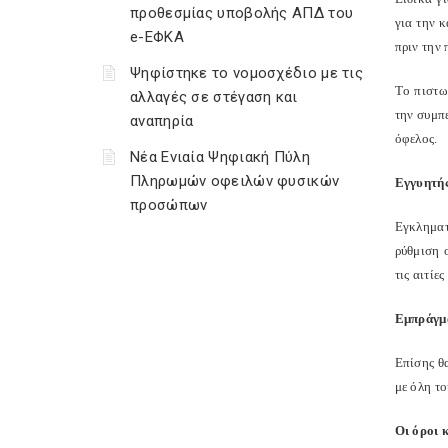
προθεσμίας υποβολής ΑΠΔ του
για την 
e-ΕΦΚΑ
πριν την
Ψηφίστηκε το νομοσχέδιο με τις
T
ο πιστω
αλλαγές σε στέγαση και
την συμπε
αναπηρία
όφελος.
Νέα Ενιαία Ψηφιακή Πύλη
Πληρωμών οφειλών φυσικών
Εγγυητής
προσώπων
Εγκληματ
ρύθμιση 
τις αιτί
Εμπράγμ
Επίσης θ
με όλη τ
Οι όροι 