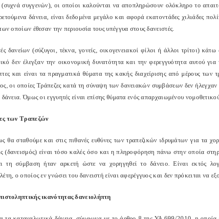
 (συχνά συγγενών), οι οποίοι καλούνται να αποπληρώσουν ολόκληρο το απαι
ρετούμενα δάνεια, είναι δεδομένα μεγάλο και αφορά εκατοντάδες χιλιάδες πο
των οποίων έθεσαν την περιουσία τους υπέγγυα στους δανειστές.
τές δανείων (σύζυγοι, τέκνα, γονείς, οικογενειακοί φίλοι ή άλλοι τρίτοι) κά
σικό δεν έλεγξαν την οικονομική δυνατότητα και την φερεγγυότητα αυτού για 
πτες και είναι τα πραγματικά θύματα της κακής διαχείρισης από μέρους των τ
ος, οι οποίες Τράπεζες κατά τη σύναψη των δανειακών συμβάσεων δεν ήλεγχαν 
α δάνεια. Όμως οι εγγυητές είναι επίσης θύματα ενός απαρχαιωμένου νομοθετικο
ες των Τραπεζών
ως θα σταθούμε και στις πιθανές ευθύνες των τραπεζικών ιδρυμάτων για τα χορ
ς (δανεισμός) είναι τόσο καλές όσο και η πληροφόρηση πάνω στην οποία στηρί
ι τη σύμβαση ήταν αρκετή ώστε να χορηγηθεί το δάνειο. Είναι εκτός λο
λέτη, ο οποίος εν γνώσει του δανειστή είναι αφερέγγυος και δεν πρόκει
πιστοληπτικής ικανότητας δανειολήπτη
ια τα καταναλωτικά δάνεια, σύμφωνα με το άρθρο 8 της ΥΑ 699/2010, η οποί