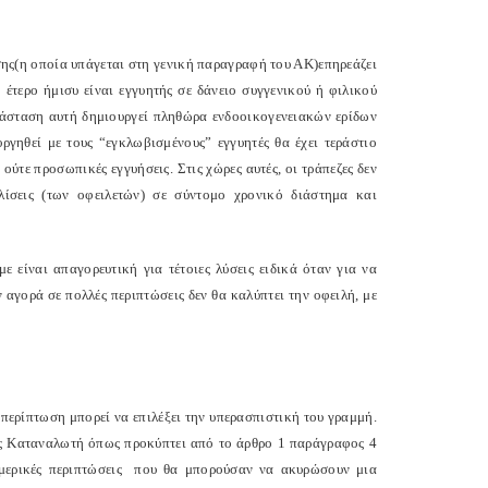
σης(η οποία υπάγεται στη γενική παραγραφή του ΑΚ)επηρεάζει
 έτερο ήμισυ είναι εγγυητής σε δάνειο συγγενικού ή φιλικού
ατάσταση αυτή δημιουργεί πληθώρα ενδοοικογενειακών ερίδων
γηθεί με τους “εγκλωβισμένους” εγγυητές θα έχει τεράστιο
ούτε προσωπικές εγγυήσεις. Στις χώρες αυτές, οι τράπεζες δεν
λίσεις (των οφειλετών) σε σύντομο χρονικό διάστημα και
 είναι απαγορευτική για τέτοιες λύσεις ειδικά όταν για να
αγορά σε πολλές περιπτώσεις δεν θα καλύπτει την οφειλή, με
ν περίπτωση μπορεί να επιλέξει την υπερασπιστική του γραμμή.
ίας Καταναλωτή όπως προκύπτει από το άρθρο 1 παράγραφος 4
 μερικές περιπτώσεις που θα μπορούσαν να ακυρώσουν μια