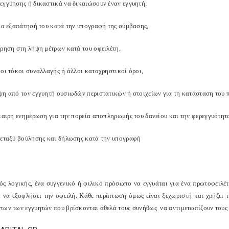
εγγύησης ή δικαστικά να δικαιώσουν έναν εγγυητή:
για εξαπάτησή του κατά την υπογραφή της σύμβασης,
έρηση στη λήψη μέτρων κατά του οφειλέτη,
ογκοι τόκοι συναλλαγής ή άλλοι καταχρηστικοί όροι,
ψη από τον εγγυητή ουσιωδών περιστατικών ή στοιχείων για τη κατάσταση του 
γκαιρη ενημέρωση για την πορεία αποπληρωμής του δανείου και την φερεγγυότητα
μεταξύ βούλησης και δήλωσης κατά την υπογραφή
τός λογικής, ένα συγγενικό ή φιλικό πρόσωπο να εγγυάται για ένα πρωτοφειλέτη
ι να εξοφλήσει την οφειλή. Κάθε περίπτωση όμως είναι ξεχωριστή και χρήζει 
των των εγγυητών που βρίσκονται άθελά τους συνήθως να αντιμετωπίζουν τους