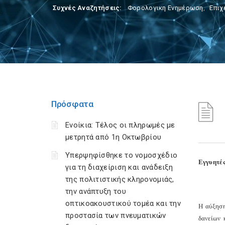
Συχνές Αναζητήσεις:
Φορολογικη Ενημέρωση
,
Επιχ
Πρόσφατα
Ενοίκια: Τέλος οι πληρωμές με
μετρητά από 1η Οκτωβρίου
Υπερψηφίσθηκε το νομοσχέδιο
Εγγυητές
για τη διαχείριση και ανάδειξη
της πολιτιστικής κληρονομιάς,
την ανάπτυξη του
οπτικοακουστικού τομέα και την
Η αύξηση
προστασία των πνευματικών
δανείων 