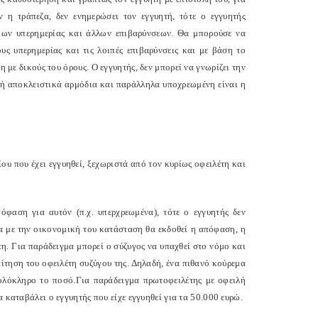
 η τράπεζα, δεν ενημερώσει τον εγγυητή, τότε ο εγγυητής
κων υπερημερίας και άλλων επιβαρύνσεων. Θα μπορούσε να
ους υπερημερίας και τις λοιπές επιβαρύνσεις και με βάση το
με δικούς του όρους. Ο εγγυητής, δεν μπορεί να γνωρίζει την
υτή αποκλειστικά αρμόδια και παράλληλα υποχρεωμένη είναι η
υ που έχει εγγυηθεί, ξεχωριστά από τον κυρίως οφειλέτη και
όφαση για αυτόν (π.χ. υπερχρεωμένα), τότε ο εγγυητής δεν
α με την οικονομική του κατάσταση θα εκδοθεί η απόφαση, η
τη. Για παράδειγμα μπορεί ο σύζυγος να υπαχθεί στο νόμο και
αίτηση του οφειλέτη συζύγου της. Δηλαδή, ένα πιθανό κούρεμα
ολόκληρο το ποσό.Για παράδειγμα πρωτοφειλέτης με οφειλή
 καταβάλει ο εγγυητής που είχε εγγυηθεί για τα 50.000 ευρώ.