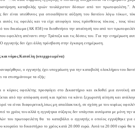
υστέρηση καταβολής τριών τουλάχιστον δόσεων από τον πρωτοφειλέτη.”. Αν
 δεν είναι υπεύθυνος για οποιαδήποτε αύξηση του δανείου λόγω τόκων, τό
ι αυτός τις οφειλές και να είχε αποφύγει τους πρόσθετους τόκους , τους τόκ
 του δικαίωμα (ΑΚ 858) να διευθετήσει την απαίτησή του από τον πρωτοφειλέτη 
 του οφειλέτη απέναντι στην Τράπεζα και τις δόσεις του. Για την ενημέρωση α
 Ο εγγυητής δεν έχει άλλη πρόσβαση στην έγκαιρη ενημέρωση.
 και νόμος Κατσέλη (υπερχρεωμένα)
αναφέρθηκε, ο εγγυητής έχει υποχρέωση για την καταβολή ολοκλήρου του δανείο
ι να επισημάνουμε τα εξής:
ι ο κύριος οφειλέτης προσφύγει στο Δικαστήριο και εκδοθεί μια ευνοϊκή απ
ύεται από την απόφαση αυτή και πρέπει να κάνει ξεχωριστή αίτηση και ανάλογ
ρεί να είναι διαφορετική,ίσως μη απαλλακτική, σε σχέση με του κυρίως οφειλέ
τεί το χρέος του αλλά η εγγυήτρια σύζυγος δεν υπάγεται αυτόματα με μόνη την 
λών του πρωτοφειλέτη θα το καταβάλει ο εγγυητής ο οποίος εγγυήθηκε για 
υ κουρεύει το δικαστήριο το χρέος κατά 20.000 ευρώ. Αυτά τα 20.000 ευρώ θα τα