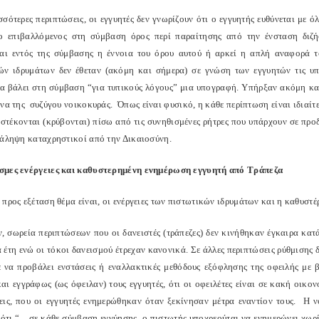
σσότερες περιπτώσεις, οι εγγυητές δεν γνωρίζουν ότι ο εγγυητής ευθύνεται με 
ο επιβαλλόμενος στη σύμβαση όρος περί παραίτησης από την ένσταση διζή
ται εντός της σύμβασης η έννοια του όρου αυτού ή αρκεί η απλή αναφορά 
ών ιδρυμάτων δεν έθεταν (ακόμη και σήμερα) σε γνώση των εγγυητών τις υπ
να βάλει στη σύμβαση “για τυπικούς λόγους” μια υπογραφή. Υπήρξαν ακόμη κα
να της συζύγου νοικοκυράς. Όπως είναι φυσικό, η κάθε περίπτωση είναι ιδιαίτε
 στέκονται (κρύβονται) πίσω από τις συνηθισμένες ρήτρες που υπάρχουν σε προ
νάληψη καταχρηστικοί από την Δικαιοσύνη.
μες ενέργειες και καθυστερημένη ενημέρωση εγγυητή από Τράπεζα
 προς εξέταση θέμα είναι, οι ενέργειες των πιστωτικών ιδρυμάτων και η καθυσ
, σωρεία περιπτώσεων που οι δανειστές (τράπεζες) δεν κινήθηκαν έγκαιρα κα
έτη ενώ οι τόκοι δανεισμού έτρεχαν κανονικά. Σε άλλες περιπτώσεις ρύθμισης 
 να προβάλει ενστάσεις ή εναλλακτικές μεθόδους εξόφλησης της οφειλής με
και εγγράφως (ως όφειλαν) τους εγγυητές, ότι οι οφειλέτες είναι σε κακή οι
εις, που οι εγγυητές ενημερώθηκαν όταν ξεκίνησαν μέτρα εναντίον τους. Η νο
 ότι “…σε κάθε σύμβαση εγγύησης, ο πιστωτής υποχρεούται να ενημερώνει χωρί