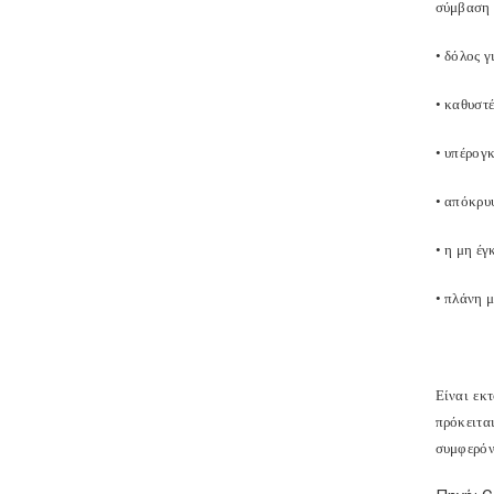
σύμβαση 
• δόλος 
• καθυστ
• υπέρ
• απόκρυ
• η μη έ
• πλάνη 
Είναι εκ
πρόκειτα
συμφερόν