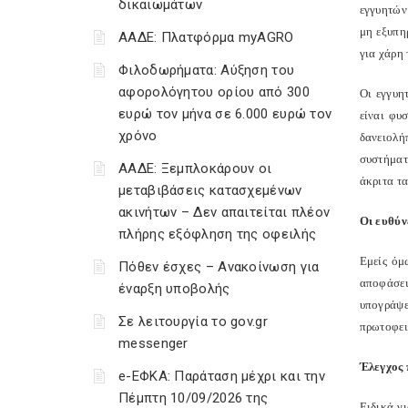
δικαιωμάτων
εγγυητών
μη εξυπη
ΑΑΔΕ: Πλατφόρμα myAGRO
για χάρη 
Φιλοδωρήματα: Αύξηση του
αφορολόγητου ορίου από 300
Οι εγγυη
ευρώ τον μήνα σε 6.000 ευρώ τον
είναι φυ
χρόνο
δανειολή
συστήματ
ΑΑΔΕ: Ξεμπλοκάρουν οι
άκριτα τ
μεταβιβάσεις κατασχεμένων
ακινήτων – Δεν απαιτείται πλέον
Οι ευθύν
πλήρης εξόφληση της οφειλής
Εμείς όμ
Πόθεν έσχες – Ανακοίνωση για
αποφάσει
έναρξη υποβολής
υπογράψε
Σε λειτουργία το gov.gr
πρωτοφει
messenger
Έλεγχος 
e-ΕΦΚΑ: Παράταση μέχρι και την
Πέμπτη 10/09/2026 της
Ειδικά γ