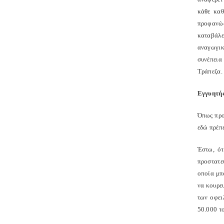
κάθε καθ
προφανώς
καταβάλε
αναγωγικό
συνέπεια
Τράπεζα.
Εγγυητής
Όπως προ
εδώ πρέπε
Έστω, ότ
προστατε
οποία μπο
να κουρευ
των οφει
50.000 το