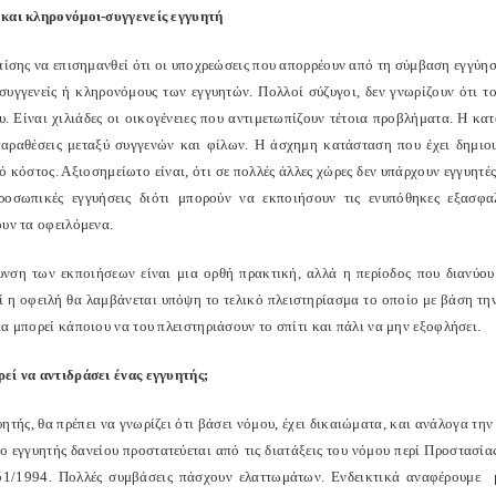
και κληρονόμοι-συγγενείς εγγυητή
επίσης να επισημανθεί ότι οι υποχρεώσεις που απορρέουν από τη σύμβαση εγγύη
 συγγενείς ή κληρονόμους των εγγυητών. Πολλοί σύζυγοι, δεν γνωρίζουν ότι το
. Είναι χιλιάδες οι οικογένειες που αντιμετωπίζουν τέτοια προβλήματα. Η κ
παραθέσεις μεταξύ συγγενών και φίλων. Η άσχημη κατάσταση που έχει δημιουρ
 κόστος. Αξιοσημείωτο είναι, ότι σε πολλές άλλες χώρες δεν υπάρχουν εγγυητές 
ροσωπικές εγγυήσεις διότι μπορούν να εκποιήσουν τις ενυπόθηκες εξασφα
ττουν τα οφειλόμενα.
υνση των εκποιήσεων είναι μια ορθή πρακτική, αλλά η περίοδος που διανύουμε
ί η οφειλή θα λαμβάνεται υπόψη το τελικό πλειστηρίασμα το οποίο με βάση την 
α μπορεί κάποιου να του πλειστηριάσουν το σπίτι και πάλι να μην εξοφλήσει.
εί να αντιδράσει ένας εγγυητής;
ητής, θα πρέπει να γνωρίζει ότι βάσει νόμου, έχει δικαιώματα, και ανάλογα τη
ο εγγυητής δανείου προστατεύεται από τις διατάξεις του νόμου περί Προστασ
51/1994. Πολλές συμβάσεις πάσχουν ελαττωμάτων. Ενδεικτικά αναφέρουμε