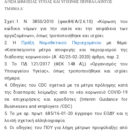
Δ/ΝΣΗ ΔΗΜΟΣΙΑΣ ΥΓΕΙΑΣ ΚΑΙ ΥΓΙΕΙΝΗΣ ΠΕΡΙΒAΛΛΟΝΤΟΣ
ΤΜΗΜΑ Α΄
Σχετ.:1. Ν. 3850/2010 (φεκ84/Α/2.6.10) «Κύρωση του
κώδικα νόμων για την υγεία και την ασφάλεια των
εργαζομένων», όπως τροποποιήθηκε και ισχύει.
2. Η
Πράξη Νομοθετικού Περιεχομένου
με θέμα:
«Κατεπείγοντα μέτρα αποφυγής και περιορισμού της
διάδοσης κορωνοϊού» (Α΄ 42/25-02-2020) άρθρο, παρ. 2.
3. Το ΠΔ 121/2017 (ΦΕΚ 148 Α),) «Οργανισμός του
Υπουργείου Υγείας», όπως τροποποιήθηκε και ισχύει
σήμερα.
4. Oδηγίες του CDC σχετικά με τα μέτρα πρόληψης κατά
της διασποράς λοίμωξης από το νέο κορωνοϊό COVID-19
σε επιχειρήσεις και εργoδότες (Interim Guidance for
Businesses and employers /CDC)
5. Το με αρ. πρωτ. 685/16-01-20 έγγραφο του ΕΟΔΥ και η
λοιπή σχετική αλληλογραφία.
6. Oι οδηγίες του ΠΟΥ για λήψη μέτρων προφύλαξης από