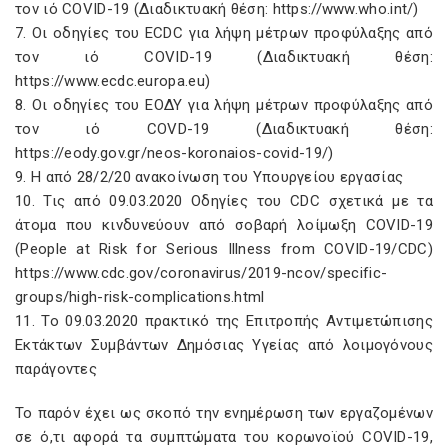
τον ιό COVID-19 (Διαδικτυακή θέση: https://www.who.int/)
7. Οι οδηγίες του ECDC για λήψη μέτρων προφύλαξης από
τον ιό COVID-19 (Διαδικτυακή θέση:
https://www.ecdc.europa.eu)
8. Οι οδηγίες του ΕΟΔΥ για λήψη μέτρων προφύλαξης από
τον ιό COVD-19 (Διαδικτυακή θέση:
https://eody.gov.gr/neos-koronaios-covid-19/)
9. Η από 28/2/20 ανακοίνωση του Υπουργείου εργασίας
10. Τις από 09.03.2020 Οδηγίες του CDC σχετικά με τα
άτομα που κινδυνεύουν από σοβαρή λοίμωξη COVID-19
(People at Risk for Serious Illness from COVID-19/CDC)
https://www.cdc.gov/coronavirus/2019-ncov/specific-
groups/high-risk-complications.html
11. Το 09.03.2020 πρακτικό της Επιτροπής Αντιμετώπισης
Εκτάκτων Συμβάντων Δημόσιας Υγείας από λοιμογόνους
παράγοντες
Το παρόν έχει ως σκοπό την ενημέρωση των εργαζομένων
σε ό,τι αφορά τα συμπτώματα του κορωνοϊού COVID-19,