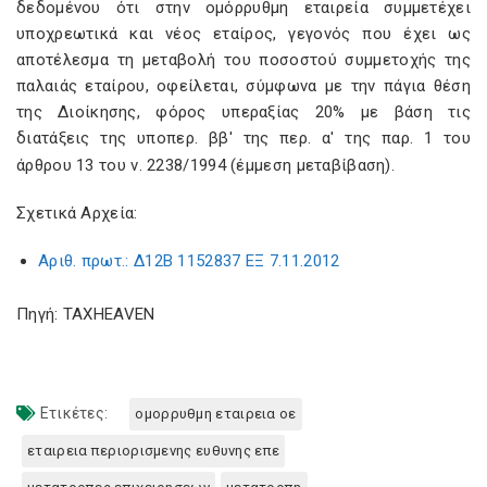
δεδομένου ότι στην ομόρρυθμη εταιρεία συμμετέχει
υποχρεωτικά και νέος εταίρος, γεγονός που έχει ως
αποτέλεσμα τη μεταβολή του ποσοστού συμμετοχής της
παλαιάς εταίρου, οφείλεται, σύμφωνα με την πάγια θέση
της Διοίκησης, φόρος υπεραξίας 20% με βάση τις
διατάξεις της υποπερ. ββ' της περ. α' της παρ. 1 του
άρθρου 13 του ν. 2238/1994 (έμμεση μεταβίβαση).
Σχετικά Αρχεία:
Αριθ. πρωτ.: Δ12Β 1152837 ΕΞ 7.11.2012
Πηγή: TAXHEAVEN
Ετικέτες:
ομορρυθμη εταιρεια οε
εταιρεια περιορισμενης ευθυνης επε