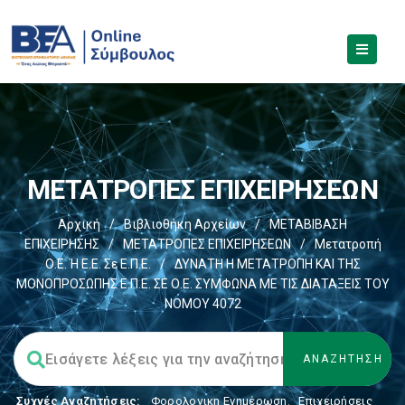
ΜΕΤΑΤΡΟΠΕΣ ΕΠΙΧΕΙΡΗΣΕΩΝ
Αρχική
/
Βιβλιοθήκη Αρχείων
/
ΜΕΤΑΒΙΒΑΣΗ
ΕΠΙΧΕIΡΗΣΗΣ
/
ΜΕΤΑΤΡΟΠΕΣ ΕΠΙΧΕΙΡΗΣΕΩΝ
/
Μετατροπή
Ο.Ε. Ή Ε.Ε. Σε Ε.Π.Ε.
/
ΔΥΝΑΤΗ Η ΜΕΤΑΤΡΟΠΗ ΚΑΙ ΤΗΣ
ΜΟΝΟΠΡΟΣΩΠΗΣ Ε.Π.Ε. ΣΕ Ο.Ε. ΣΥΜΦΩΝΑ ΜΕ ΤΙΣ ΔΙΑΤΑΞΕΙΣ ΤΟΥ
ΝΟΜΟΥ 4072
Συχνές Αναζητήσεις:
Φορολογικη Ενημέρωση
,
Επιχειρήσεις