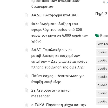
προστασία των πνευματικών
δικαιωμάτων
Πηγή: 
ΑΑΔΕ: Πλατφόρμα myAGRO
Φιλοδωρήματα: Αύξηση του
αφορολόγητου ορίου από 300
ευρώ τον μήνα σε 6.000 ευρώ τον
Ετικ
χρόνο
κινητε
ΑΑΔΕ: Ξεμπλοκάρουν οι
ομαδα 
μεταβιβάσεις κατασχεμένων
ομαδα 
ακινήτων – Δεν απαιτείται πλέον
πλήρης εξόφληση της οφειλής
ομαδα 
Πόθεν έσχες – Ανακοίνωση για
ομαδα 
έναρξη υποβολής
ομαδα 
Σε λειτουργία το gov.gr
ομαδα 
messenger
ομαδα 
e-ΕΦΚΑ: Παράταση μέχρι και την