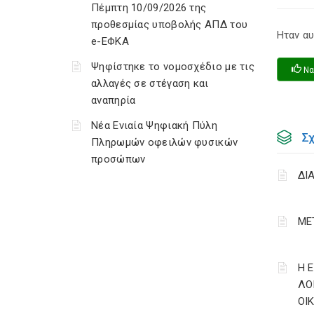
Πέμπτη 10/09/2026 της
προθεσμίας υποβολής ΑΠΔ του
Ηταν αυ
e-ΕΦΚΑ
Ψηφίστηκε το νομοσχέδιο με τις
Να
αλλαγές σε στέγαση και
αναπηρία
Νέα Ενιαία Ψηφιακή Πύλη
Σ
Πληρωμών οφειλών φυσικών
προσώπων
ΔΙ
ΜΕ
Η 
ΛΟ
ΟΙ