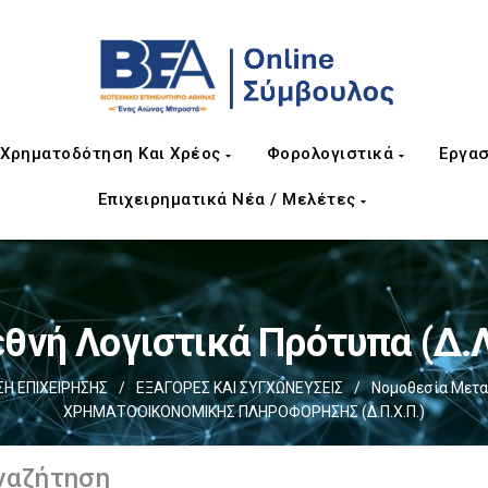
Χρηματοδότηση Και Χρέος
Φορολογιστικά
Εργασ
Επιχειρηματικά Νέα / Μελέτες
θνή Λογιστικά Πρότυπα (Δ.
Η ΕΠΙΧΕIΡΗΣΗΣ
/
EΞΑΓΟΡΕΣ ΚΑΙ ΣΥΓΧΩΝΕΥΣΕΙΣ
/
Νομοθεσία Μετ
ΧΡΗΜΑΤΟΟΙΚΟΝΟΜΙΚΗΣ ΠΛΗΡΟΦΟΡΗΣΗΣ (Δ.Π.Χ.Π.)