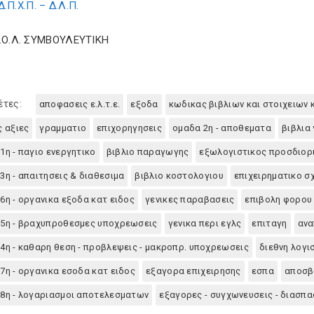
Δ.Π.Χ.Π. – Δ.Λ.Π.
Σ.Ο.Λ. ΣΥΜΒΟΥΛΕΥΤΙΚΗ
έτες:
αποφασεις ε.λ.τ.ε.
εξοδα
κωδικας βιβλιων και στοιχειων 
ς αξιες
γραμματιο
επιχορηγησεις
ομαδα 2η - αποθεματα
βιβλια
1η - παγιο ενεργητικο
βιβλιο παραγωγης
εξωλογιστικος προσδιορ
3η - απαιτησεις & διαθεσιμα
βιβλιο κοστολογιου
επιχειρηματικο σχ
6η - οργανικα εξοδα κατ ειδος
γενικες παραβασεις
επιβολη φορου
5η - βραχυπροθεσμες υποχρεωσεις
γενικα περι εγλς
επιταγη
ανα
4η - καθαρη θεση - προβλεψεις - μακροπρ. υποχρεωσεις
διεθνη λογι
7η - οργανικα εσοδα κατ ειδος
εξαγορα επιχειρησης
εσπα
αποσβ
8η - λογαριασμοι αποτελεσματων
εξαγορες - συγχωνευσεις - διασπα