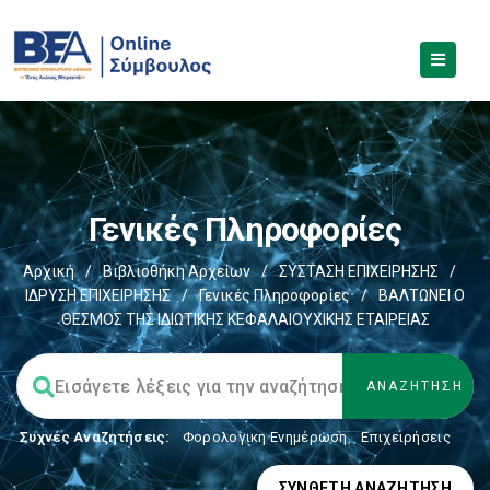
Γενικές Πληροφορίες
Αρχική
/
Βιβλιοθήκη Αρχείων
/
ΣΥΣΤΑΣΗ ΕΠΙΧΕΙΡΗΣΗΣ
/
ΙΔΡΥΣΗ ΕΠΙΧΕΙΡΗΣΗΣ
/
Γενικές Πληροφορίες
/
ΒΑΛΤΩΝΕΙ Ο
ΘΕΣΜΟΣ ΤΗΣ ΙΔΙΩΤΙΚΗΣ ΚΕΦΑΛΑΙΟΥΧΙΚΗΣ ΕΤΑΙΡΕΙΑΣ
Συχνές Αναζητήσεις:
Φορολογικη Ενημέρωση
,
Επιχειρήσεις
ΣΎΝΘΕΤΗ ΑΝΑΖΉΤΗΣΗ