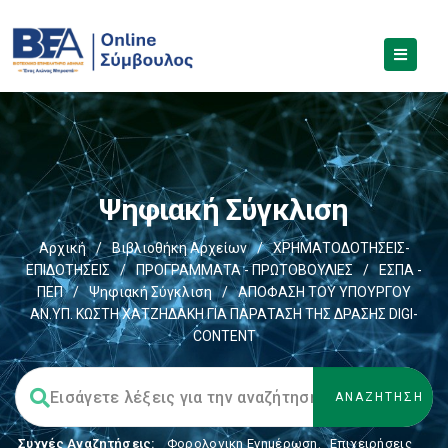
Ψηφιακή Σύγκλιση
Αρχική
/
Βιβλιοθήκη Αρχείων
/
ΧΡΗΜΑΤΟΔΟΤΗΣΕΙΣ-
ΕΠΙΔΟΤΗΣΕΙΣ
/
ΠΡΟΓΡΑΜΜΑΤΑ - ΠΡΩΤΟΒΟΥΛΙΕΣ
/
ΕΣΠΑ -
ΠΕΠ
/
Ψηφιακή Σύγκλιση
/
ΑΠΟΦΑΣΗ ΤΟΥ ΥΠΟΥΡΓΟΥ
ΑΝ.ΥΠ. ΚΩΣΤΗ ΧΑΤΖΗΔΑΚΗ ΓΙΑ ΠΑΡΑΤΑΣΗ ΤΗΣ ΔΡΑΣΗΣ DIGI-
CONTENT
Συχνές Αναζητήσεις:
Φορολογικη Ενημέρωση
,
Επιχειρήσεις