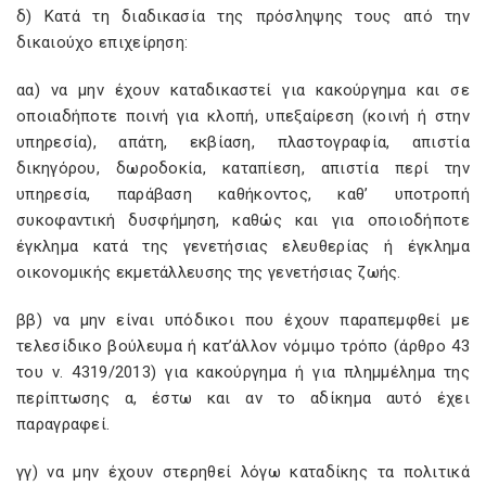
δ) Κατά τη διαδικασία της πρόσληψης τους από την
δικαιούχο επιχείρηση:
αα) να μην έχουν καταδικαστεί για κακούργημα και σε
οποιαδήποτε ποινή για κλοπή, υπεξαίρεση (κοινή ή στην
υπηρεσία), απάτη, εκβίαση, πλαστογραφία, απιστία
δικηγόρου, δωροδοκία, καταπίεση, απιστία περί την
υπηρεσία, παράβαση καθήκοντος, καθ’ υποτροπή
συκοφαντική δυσφήμηση, καθώς και για οποιοδήποτε
έγκλημα κατά της γενετήσιας ελευθερίας ή έγκλημα
οικονομικής εκμετάλλευσης της γενετήσιας ζωής.
ββ) να μην είναι υπόδικοι που έχουν παραπεμφθεί με
τελεσίδικο βούλευμα ή κατ’άλλον νόμιμο τρόπο (άρθρο 43
του ν. 4319/2013) για κακούργημα ή για πλημμέλημα της
περίπτωσης α, έστω και αν το αδίκημα αυτό έχει
παραγραφεί.
γγ) να μην έχουν στερηθεί λόγω καταδίκης τα πολιτικά