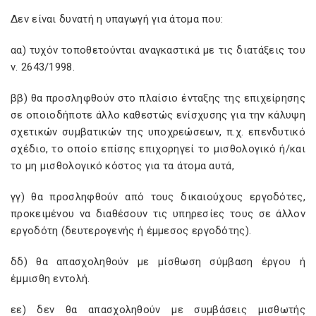
Δεν είναι δυνατή η υπαγωγή για άτομα που:
αα) τυχόν τοποθετούνται αναγκαστικά με τις διατάξεις του
ν. 2643/1998.
ββ) θα προσληφθούν στο πλαίσιο ένταξης της επιχείρησης
σε οποιοδήποτε άλλο καθεστώς ενίσχυσης για την κάλυψη
σχετικών συμβατικών της υποχρεώσεων, π.χ. επενδυτικό
σχέδιο, το οποίο επίσης επιχορηγεί το μισθολογικό ή/και
το μη μισθολογικό κόστος για τα άτομα αυτά,
γγ) θα προσληφθούν από τους δικαιούχους εργοδότες,
προκειμένου να διαθέσουν τις υπηρεσίες τους σε άλλον
εργοδότη (δευτερογενής ή έμμεσος εργοδότης).
δδ) θα απασχοληθούν με μίσθωση σύμβαση έργου ή
έμμισθη εντολή.
εε) δεν θα απασχοληθούν με συμβάσεις μισθωτής