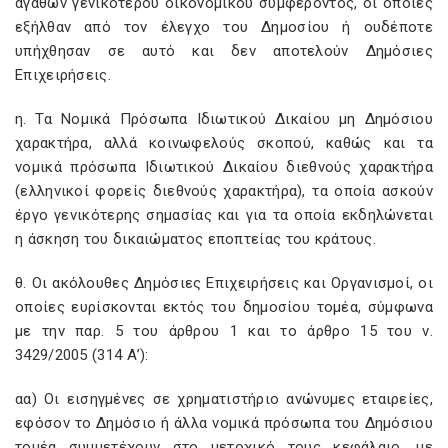
αγαθών γενικότερου οικονομικού συμφέροντος, οι οποίες
εξήλθαν από τον έλεγχο του Δημοσίου ή ουδέποτε
υπήχθησαν σε αυτό και δεν αποτελούν Δημόσιες
Επιχειρήσεις.
η. Τα Νομικά Πρόσωπα Ιδιωτικού Δικαίου μη Δημόσιου
χαρακτήρα, αλλά κοινωφελούς σκοπού, καθώς και τα
νομικά πρόσωπα Ιδιωτικού Δικαίου διεθνούς χαρακτήρα
(ελληνικοί φορείς διεθνούς χαρακτήρα), τα οποία ασκούν
έργο γενικότερης σημασίας και για τα οποία εκδηλώνεται
η άσκηση του δικαιώματος εποπτείας του κράτους.
θ. Οι ακόλουθες Δημόσιες Επιχειρήσεις και Οργανισμοί, οι
οποίες ευρίσκονται εκτός του δημοσίου τομέα, σύμφωνα
με την παρ. 5 του άρθρου 1 και το άρθρο 15 του ν.
3429/2005 (314 Α’):
αα) Οι εισηγμένες σε χρηματιστήριο ανώνυμες εταιρείες,
εφόσον το Δημόσιο ή άλλα νομικά πρόσωπα του Δημόσιου
τομέα συμμετέχουν στο μετοχικό τους κεφάλαιο, με