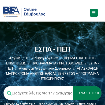
ΕΣΠΑ - ΠΕΠ
Αρχική
/
Βιβλιοθήκη Αρχείων
/
ΧΡΗΜΑΤΟΔΟΤΗΣΕΙΣ-
ΕΠΙΔΟΤΗΣΕΙΣ
/
ΠΡΟΓΡΑΜΜΑΤΑ - ΠΡΩΤΟΒΟΥΛΙΕΣ
/
ΕΣΠΑ -
ΠΕΠ
/
Ανάπτυξη Ανθρώπινου Δυναμικού
/
ΑΠΑΣΧΟΛΗΣΗ
ΜΑΚΡΟΧΡΟΝΙΑ ΑΝΕΡΓΩΝ ΗΛΙΚΙΑΣ 55-67 ΕΤΩΝ – ΠΡΟΓΡΑΜΜΑ
ΕΠΙΧΟΡΗΓΗΣΗΣ
Συχνές Αναζητήσεις:
Φορολογικη Ενημέρωση
,
Επιχειρήσεις