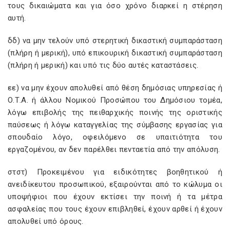
τους δικαιώματα και για όσο χρόνο διαρκεί η στέρηση
αυτή.
δδ) να μην τελούν υπό στερητική δικαστική συμπαράσταση
(πλήρη ή μερική), υπό επικουρική δικαστική συμπαράσταση
(πλήρη ή μερική) και υπό τις δύο αυτές καταστάσεις.
εε) να μην έχουν απολυθεί από θέση δημόσιας υπηρεσίας ή
Ο.Τ.Α. ή άλλου Νομικού Προσώπου του Δημόσιου τομέα,
λόγω επιβολής της πειθαρχικής ποινής της οριστικής
παύσεως ή λόγω καταγγελίας της σύμβασης εργασίας για
σπουδαίο λόγο, οφειλόμενο σε υπαιτιότητα του
εργαζομένου, αν δεν παρέλθει πενταετία από την απόλυση.
στστ) Προκειμένου για ειδικότητες βοηθητικού ή
ανειδίκευτου προσωπικού, εξαιρούνται από το κώλυμα οι
υποψήφιοι που έχουν εκτίσει την ποινή ή τα μέτρα
ασφαλείας που τους έχουν επιβληθεί, έχουν αρθεί ή έχουν
απολυθεί υπό όρους.