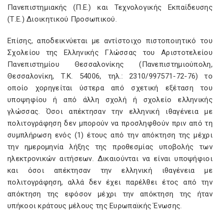
Πανεπιστημιακής (Π.Ε.) και Τεχνολογικής Εκπαίδευσης
(Τ.Ε.) Διοικητικού Προσωπικού.
Επίσης, αποδεικνύεται με αντίστοιχο πιστοποιητικό του
Σχολείου της Ελληνικής Γλώσσας του Αριστοτελείου
Πανεπιστημίου Θεσσαλονίκης (Πανεπιστημιούπολη,
Θεσσαλονίκη, Τ.Κ. 54006, τηλ.: 2310/997571-72-76) το
οποίο χορηγείται ύστερα από σχετική εξέταση του
υποψηφίου ή από άλλη σχολή ή σχολείο ελληνικής
γλώσσας. Όσοι απέκτησαν την ελληνική ιθαγένεια με
πολιτογράφηση δεν μπορούν να προσληφθούν πριν από τη
συμπλήρωση ενός (1) έτους από την απόκτηση της μέχρι
την ημερομηνία λήξης της προθεσμίας υποβολής των
ηλεκτρονικών αιτήσεων. Δικαιούνται να είναι υποψήφιοι
και όσοι απέκτησαν την ελληνική ιθαγένεια με
πολιτογράφηση, αλλά δεν έχει παρέλθει έτος από την
απόκτηση της εφόσον μέχρι την απόκτηση της ήταν
υπήκοοι κράτους μέλους της Ευρωπαϊκής Ένωσης.