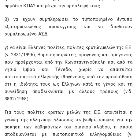
αρμόδιο ΚΠΑ2 και μέχρι την πρόσληψή τους.
β) να έχουν συμπληρώσει το τυποποιημένο έντυπο
εξατομικευμένης προσέγγισης και να διαθέτουν
συμπληρωμένο ΑΣΔ.
γ) να είναι Έλληνες πολίτες, πολίτες κρατώνμελών της Ε.Ε.
(ν. 2431/1996), Βορειοηπειρώτες, ομογενείς και ομογενείς
που προέρχονται από την Κωνσταντινούπολη και από τα
νησιά Ίμβρο και Τένεδο, χωρίς να απαιτείται
πιστοποιητικό ελληνικής ιθαγένειας, υπό την προϋπόθεση
ότι η ιδιότητα τους ως Ελλήνων κατά το γένος και τη
συνείδηση αποδεικνύεται με άλλους τρόπους (ν.δ.
3832/1958).
Για τους πολίτες κρατών μελών της Ε.Ε. απαιτείται η
γνώση της ελληνικής γλώσσας σε βαθμό επαρκή για την
άσκηση των καθηκόντων του οικείου κλάδου, η οποία
αποδεικνύεται με πιστοποιητικό ελληνομάθειας (ν.