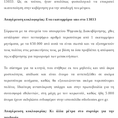
13033. Ως εκ τούτου, ήταν απολύτως φυσιολογικό να επικρατεί
ικανοποίηση στην κυβέρνηση για την αποδοχή του μέτρου.
Απαγόρευση κυκλοφορίας: Ενα εκατομμύριο
sms
στο 13033
Σύμφωνα με τα στοιχεία του υπουργείου Ψηφιακής Διακυβέρνησης, χθες
εστάλησαν στον πενταψήφιο αριθμό περισσότερα από 1 εκατομμύριο
μηνύματα, με τα 650.000 από αυτά να είναι σωστά και να εξυπηρετούν
τους πολίτες στις μετακινήσεις τους, με βάση τα όσα προβλέπει η απόφαση
της κυβέρνησης για περιορισμό των μετακινήσεων.
Το σύστημα για τα κινητά, που στήθηκε εκ του μηδενός και υπό άκρα
μυστικότητα, απέδωσε και είναι έτοιμο να αντεπεξέλθει σε ακόμα
περισσότερα αιτήματα, καθώς θα εξοικειώνονται ακόμα περισσότεροι
πολίτες. Ιδιαίτερη ανταπόκριση υπάρχει και στην πρωτοβουλία για τη
συνεισφορά εθελοντών, στη μάχη με τον κορωνοϊό, καθώς ήδη 5.000
άτομα έχουν εκδηλώσει ενδιαφέρον στην ιστοσελίδα
ethelontes
.
gov
.
gr
.
Απαγόρευση κυκλοφορίας: Κι άλλα μέτρα στο συρτάρι για την
πανδημία