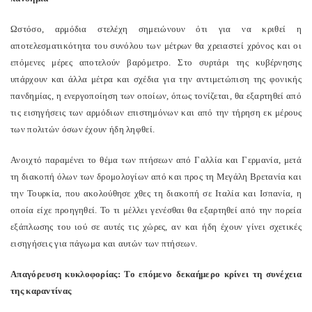
Ωστόσο, αρμόδια στελέχη σημειώνουν ότι για να κριθεί η
αποτελεσματικότητα του συνόλου των μέτρων θα χρειαστεί χρόνος και οι
επόμενες μέρες αποτελούν βαρόμετρο. Στο συρτάρι της κυβέρνησης
υπάρχουν και άλλα μέτρα και σχέδια για την αντιμετώπιση της φονικής
πανδημίας, η ενεργοποίηση των οποίων, όπως τονίζεται, θα εξαρτηθεί από
τις εισηγήσεις των αρμόδιων επιστημόνων και από την τήρηση εκ μέρους
των πολιτών όσων έχουν ήδη ληφθεί.
Ανοιχτό παραμένει το θέμα των πτήσεων από Γαλλία και Γερμανία, μετά
τη διακοπή όλων των δρομολογίων από και προς τη Μεγάλη Βρετανία και
την Τουρκία, που ακολούθησε χθες τη διακοπή σε Ιταλία και Ισπανία, η
οποία είχε προηγηθεί. Το τι μέλλει γενέσθαι θα εξαρτηθεί από την πορεία
εξάπλωσης του ιού σε αυτές τις χώρες, αν και ήδη έχουν γίνει σχετικές
εισηγήσεις για πάγωμα και αυτών των πτήσεων.
Απαγόρευση κυκλοφορίας: Το επόμενο δεκαήμερο κρίνει τη συνέχεια
της καραντίνας