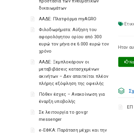
προστασία των πνευματικών
δικαιωμάτων
ΑΑΔΕ: Πλατφόρμα myAGRO
Ετικ
Φιλοδωρήματα: Αύξηση του
αφορολόγητου ορίου από 300
ευρώ τον μήνα σε 6.000 ευρώ τον
Ηταν αυ
χρόνο
ΑΑΔΕ: Ξεμπλοκάρουν οι
Να
μεταβιβάσεις κατασχεμένων
ακινήτων – Δεν απαιτείται πλέον
πλήρης εξόφληση της οφειλής
Σ
Πόθεν έσχες – Ανακοίνωση για
έναρξη υποβολής
ΕΠ
Σε λειτουργία το gov.gr
messenger
e-ΕΦΚΑ: Παράταση μέχρι και την