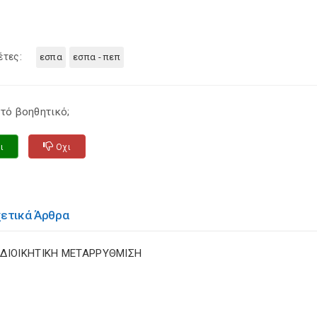
έτες:
εσπα
εσπα - πεπ
τό βοηθητικό;
ι
Οχι
χετικά Άρθρα
 ΔΙΟΙΚΗΤΙΚΗ ΜΕΤΑΡΡΥΘΜΙΣΗ