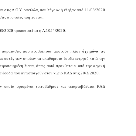
ν στις Δ.Ο.Υ. οφειλών, που λήγουν ή έληξαν από 11/03/2020
ις οι οποίες πλήττονται.
63/2020
τροποποιείται η
Α.1054/2020
.
οι παρατάσεις που προβλέπουν αφορούν πλέον
όχι μόνο τις
αι αυτές
των οποίων τα ακαθάριστα έσοδα ενεργού κατά την
αιροποιημένη λίστα, όπως αυτά προκύπτουν από την αρχική
 έσοδα που αντιστοιχούν στον κύριο ΚΑΔ στις 20/3/2020.
 οποία ορισμένοι τριτοβάθμιοι και τεταρτοβάθμιοι ΚΑΔ