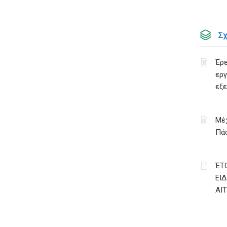
Σ
Έρε
εργ
εξ
Μέχ
Πάσ
ΈΤ
ΕΙ
ΑΙ