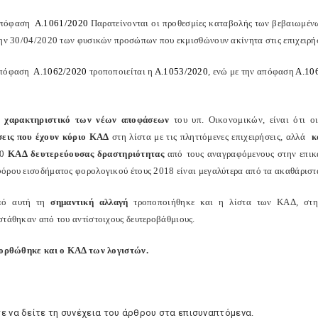
απόφαση
Α.1061/2020
Παρατείνονται οι προθεσμί­ες καταβολής των βεβαιωμένω
την 30/04/2020 των φυσικών προσώπων που εκμισθώνουν ακίνητα στις επιχειρήσε
απόφαση
Α.1062/2020
τροποποιείται η
Α.1053/2020
, ενώ με την απόφαση
Α.10
ό χαρακτηριστικό των νέων αποφάσεων
του υπ. Οικονομικών, είναι ότι 
σεις που έχουν κύριο ΚΑΔ
στη λίστα με τις πληττόμενες επιχειρήσεις, αλλά
κ
20
ΚΑΔ δευτερεύουσας δραστηριότητας
από τους αναγραφόμενους στην επικ
όρου εισοδήματος φορολογικού έτους 2018 είναι μεγαλύτερα από τα ακαθάριστα
πό αυτή τη
σημαντική αλλαγή
τροποποιήθηκε και η λίστα των ΚΑΔ, στην
στάθηκαν από του αντίστοιχους δευτεροβάθμιους.
ιορθώθηκε και ο ΚΑΔ των λογιστών.
ε να δείτε τη συνέχεια του άρθρου στα επισυναπτόμενα.