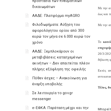
προστασία των πνευματικών
δικαιωμάτων
Με την 
έως και 
ΑΑΔΕ: Πλατφόρμα myAGRO
Φιλοδωρήματα: Αύξηση του
Με την 
αφορολόγητου ορίου από 300
ευρώ τον μήνα σε 6.000 ευρώ τον
Το
κοιν
χρόνο
επιχειρή
ΑΑΔΕ: Ξεμπλοκάρουν οι
20/3/20
μεταβιβάσεις κατασχεμένων
δήλωση φ
ακινήτων – Δεν απαιτείται πλέον
πλήρης εξόφληση της οφειλής
Εκτός α
αντικατα
Πόθεν έσχες – Ανακοίνωση για
έναρξη υποβολής
Τέλος, δ
Σε λειτουργία το gov.gr
messenger
e-ΕΦΚΑ: Παράταση μέχρι και την
Μπορείτ