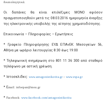
δικαιολογητικά.
Οι δαπάνες θα είναι επιλέξιμες ΜΟΝΟ εφόσον
πραγματοποιηθούν μετά τις 08.03.2016 ημερομηνία έναρξης
της ηλεκτρονικής υποβολής της αίτησης χρηματοδότησης.
Επικοινωνία – Πληροφορίες – Ερωτήσεις
* Γραφείο Πληροφόρησης ΕΥΔ ΕΠΑνΕΚ: Μεσογείων 56,
Αθήνα με ωράριο λειτουργίας 8:30 έως 19:00
* Τηλεφωνική ενημέρωση στο 801 11 36 300 από σταθερό
τηλέφωνο με αστική χρέωση.
* Ιστοσελίδες:
www
.
antagonistikotita
.
gr
–
www
.
espa
.
gr
* Ε
mail
:
infoepan
@
mou
.
gr
*
Facebook
:
www
.
facebook
.
com
/
antagonistikotita