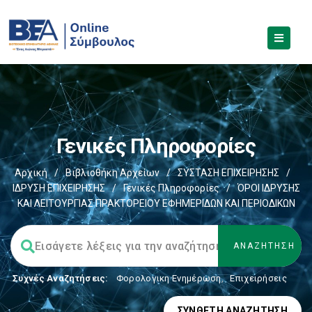
Γενικές Πληροφορίες
Αρχική
/
Βιβλιοθήκη Αρχείων
/
ΣΥΣΤΑΣΗ ΕΠΙΧΕΙΡΗΣΗΣ
/
ΙΔΡΥΣΗ ΕΠΙΧΕΙΡΗΣΗΣ
/
Γενικές Πληροφορίες
/
ΌΡΟΙ ΙΔΡΥΣΗΣ
ΚΑΙ ΛΕΙΤΟΥΡΓΙΑΣ ΠΡΑΚΤΟΡΕΙΟΥ ΕΦΗΜΕΡΙΔΩΝ ΚΑΙ ΠΕΡΙΟΔΙΚΩΝ
Συχνές Αναζητήσεις:
Φορολογικη Ενημέρωση
,
Επιχειρήσεις
ΣΎΝΘΕΤΗ ΑΝΑΖΉΤΗΣΗ