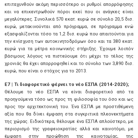
επιταχυνθούν ακόμη περισσότερο οι ρυθμοί απορρόφησης
και να επικεντρωθούν πόροι εκεί που οι ανάγκες είναι
μεγαλύτερες. Συνολικά 570 εκατ. ευρώ σε σύνολο 20,5 δισ.
ευρώ, μετακινούνται από πρόγραμμα, σε πρόγραμμα ενώ
εξασφαλίζονται τόσο τα 1,2 δισ. ευρώ που απαιτούνται για
την ενίσχυση των αυτοκινητοδρόμων όσο και τα 380 εκατ.
ευρώ για τα μέτρα κοινωνικής στήριξης. Έχουμε λοιπόν
βάσιμους λόγους να πιστεύουμε ότι μέχρι το τέλος της
χρονιάς θα έχει απορροφηθεί και το σύνολο των 3,890 δισ.
ευρώ, που είναι ο στόχος για το 2013.
E7 | Τι διαφορετικό φέρνει το νέο ΕΣΠΑ (2014-2020);
Θέλουμε το νέο ΕΣΠΑ να είναι διαφορετικό από τα
προηγούμενα τόσο ως προς τη φιλοσοφία του όσο και ως
προς την αρχιτεκτονική του. Ένα ΕΣΠΑ με προστιθέμενη
αξία που θα δίνει έμφαση στα συγκριτικά πλεονεκτήματα
της χώρας. Ειδικότερα, θέλουμε ένα ΕΣΠΑ απλούστερο, με
περιορισμό της γραφειοκρατίας αλλά και καινοτόμο, με
έμφαση στην προώθηση της καινοτομίας, της