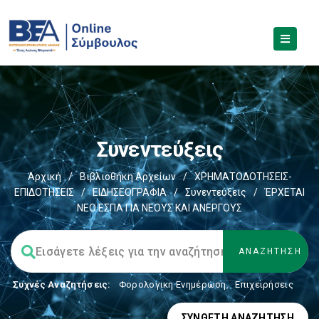
Συνεντεύξεις
Αρχική
/
Βιβλιοθήκη Αρχείων
/
ΧΡΗΜΑΤΟΔΟΤΗΣΕΙΣ-
ΕΠΙΔΟΤΗΣΕΙΣ
/
ΕΙΔΗΣΕΟΓΡΑΦΙΑ
/
Συνεντεύξεις
/
ΈΡΧΕΤΑΙ
ΝΕΟ ΕΣΠΑ ΓΙΑ ΝΕΟΥΣ ΚΑΙ ΑΝΕΡΓΟΥΣ
Συχνές Αναζητήσεις:
Φορολογικη Ενημέρωση
,
Επιχειρήσεις
ΣΎΝΘΕΤΗ ΑΝΑΖΉΤΗΣΗ