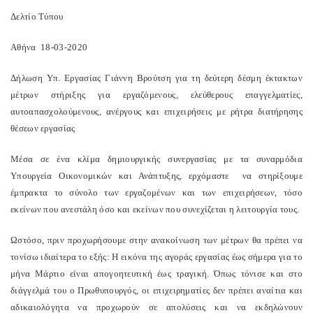
Δελτίο Τύπου
Αθήνα 18-03-2020
Δήλωση Υπ. Εργασίας Γιάννη Βρούτση για τη δεύτερη δέσμη έκτακτων
μέτρων στήριξης για εργαζόμενους, ελεύθερους επαγγελματίες,
αυτοαπασχολούμενους, ανέργους και επιχειρήσεις με ρήτρα διατήρησης
θέσεων εργασίας
Μέσα σε ένα κλίμα δημιουργικής συνεργασίας με τα συναρμόδια
Υπουργεία Οικονομικών και Ανάπτυξης, ερχόμαστε να στηρίξουμε
έμπρακτα το σύνολο των εργαζομένων και των επιχειρήσεων, τόσο
εκείνων που ανεστάλη όσο και εκείνων που συνεχίζεται η λειτουργία τους.
Ωστόσο, πριν προχωρήσουμε στην ανακοίνωση των μέτρων θα πρέπει να
τονίσω ιδιαίτερα το εξής: Η εικόνα της αγοράς εργασίας έως σήμερα για το
μήνα Μάρτιο είναι απογοητευτική έως τραγική. Όπως τόνισε και στο
διάγγελμά του ο Πρωθυπουργός, οι επιχειρηματίες δεν πρέπει αναίτια και
αδικαιολόγητα να προχωρούν σε απολύσεις και να εκδηλώνουν