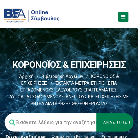
ΚΟΡΟΝΟΪΟΣ & ΕΠΙΧΕΙΡΗΣΕΙΣ
Αρχική
/
Βιβλιοθήκη Αρχείων
/
ΚΟΡΟΝΟΪΟΣ &
ΕΠΙΧΕΙΡΗΣΕΙΣ
/
ΈΚΤΑΚΤΑ ΜΕΤΡΑ ΣΤΗΡΙΞΗΣ ΓΙΑ
ΕΡΓΑΖΟΜΕΝΟΥΣ, ΕΛΕΥΘΕΡΟΥΣ ΕΠΑΓΓΕΛΜΑΤΙΕΣ,
ΑΥΤΟΑΠΑΣΧΟΛΟΥΜΕΝΟΥΣ, ΑΝΕΡΓΟΥΣ ΚΑΙ ΕΠΙΧΕΙΡΗΣΕΙΣ ΜΕ
ΡΗΤΡΑ ΔΙΑΤΗΡΗΣΗΣ ΘΕΣΕΩΝ ΕΡΓΑΣΙΑΣ
Συχνές Αναζητήσεις:
Φορολογικη Ενημέρωση
,
Επιχειρήσεις