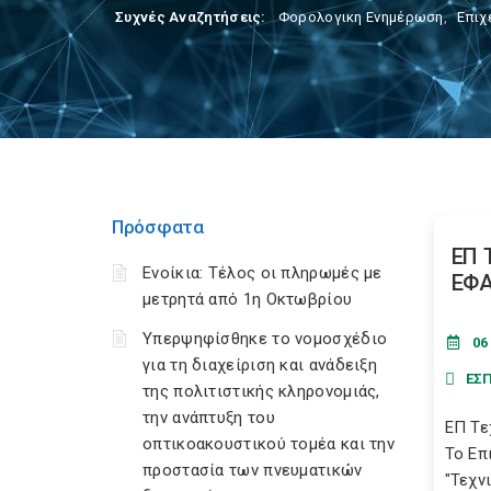
Συχνές Αναζητήσεις:
Φορολογικη Ενημέρωση
,
Επιχ
Πρόσφατα
ΕΠ 
Ενοίκια: Τέλος οι πληρωμές με
ΕΦ
μετρητά από 1η Οκτωβρίου
Υπερψηφίσθηκε το νομοσχέδιο
06
για τη διαχείριση και ανάδειξη
ΕΣΠ
της πολιτιστικής κληρονομιάς,
την ανάπτυξη του
ΕΠ Τε
οπτικοακουστικού τομέα και την
Το Επ
προστασία των πνευματικών
"Τεχν