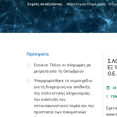
Συχνές Αναζητήσεις:
Φορολογικη Ενημέρωση
,
Επιχ
Πρόσφατα
Σ.Λ
Ενοίκια: Τέλος οι πληρωμές με
ΕΞ 
μετρητά από 1η Οκτωβρίου
Ο.Ε.
Υπερψηφίσθηκε το νομοσχέδιο
για τη διαχείριση και ανάδειξη
23
της πολιτιστικής κληρονομιάς,
ΓΕΝ
την ανάπτυξη του
οπτικοακουστικού τομέα και την
Σχετι
προστασία των πνευματικών
www.t