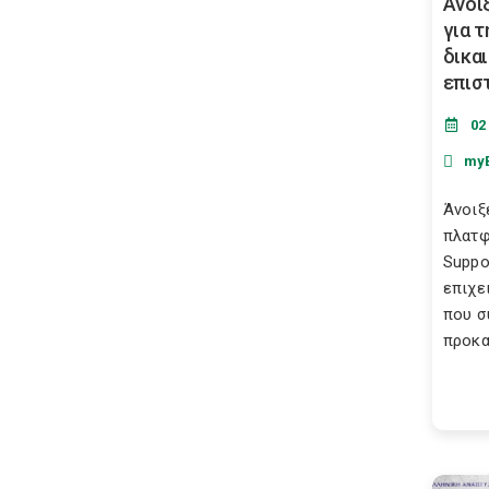
Άνοι
για 
δικα
επισ
02
my
Άνοιξ
πλατφ
Suppo
επιχε
που σ
προκα