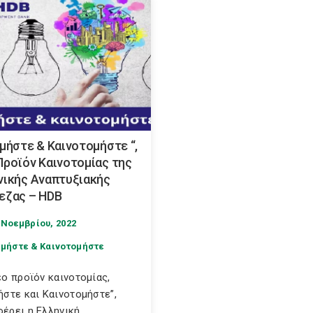
λμήστε & Καινοτομήστε “,
Προϊόν Καινοτομίας της
νικής Αναπτυξιακής
εζας – HDB
 Νοεμβρίου, 2022
μήστε & Καινοτομήστε
έο προϊόν καινοτομίας,
ήστε και Καινοτομήστε”,
έρει η Ελληνική