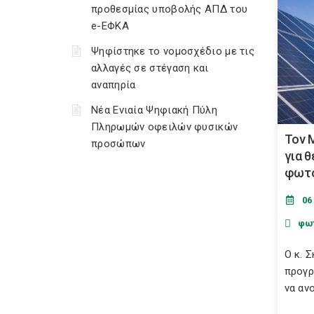
προθεσμίας υποβολής ΑΠΔ του
e-ΕΦΚΑ
Ψηφίστηκε το νομοσχέδιο με τις
αλλαγές σε στέγαση και
αναπηρία
Νέα Ενιαία Ψηφιακή Πύλη
Πληρωμών οφειλών φυσικών
Τον 
προσώπων
για 
φωτο
06
φω
Ο κ. 
προγρ
να ανο