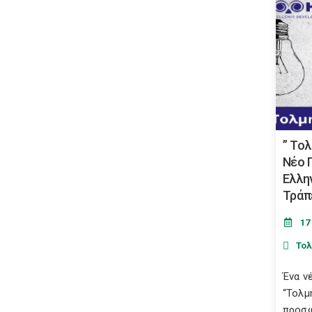
” Το
Νέο 
Ελλη
Τράπ
17
Τολ
Ένα ν
“Τολμ
προσφ